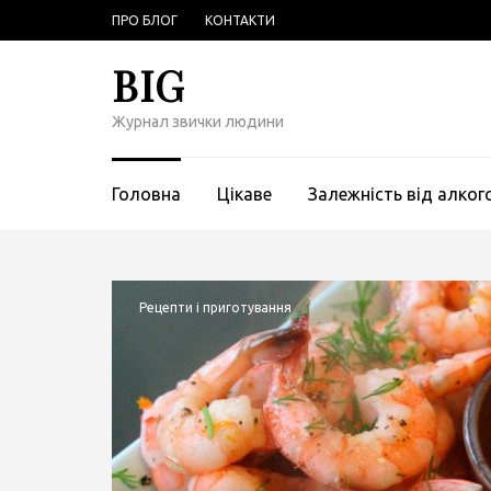
Перейти
ПРО БЛОГ
КОНТАКТИ
к
содержимому
BIG
(нажмите
Enter)
Журнал звички людини
Головна
Цікаве
Залежність від алко
Рецепти і приготування