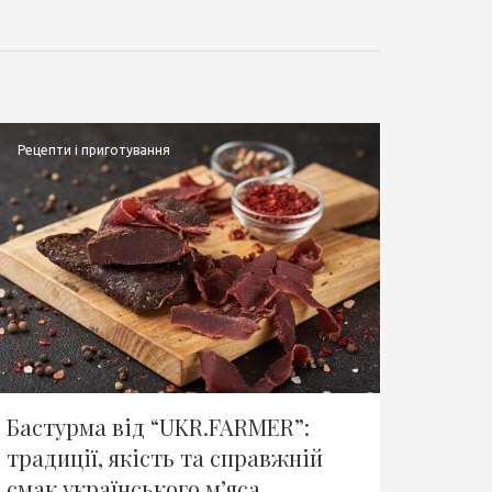
Рецепти і приготування
Бастурма від “UKR.FARMER”:
традиції, якість та справжній
смак українського м’яса