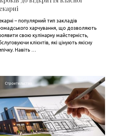
екарні
екарні – популярний тип закладів
ромадського харчування, що дозволяють
роявити свою кулінарну майстерність,
бслуговуючи клієнтів, які цінують якісну
ипічку. Навіть …
Строительство