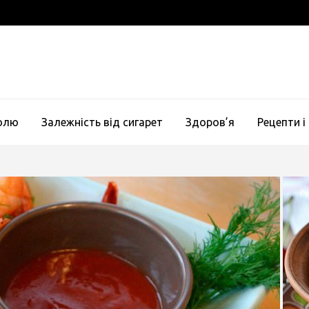
голю
Залежність від сигарет
Здоров’я
Рецепти і
Ре