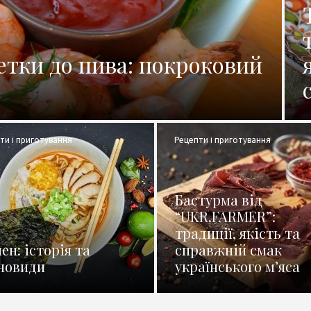
етки до пива: покроковий
ти і приготування
Рецепти і приготування
Бастурма від
“UKR.FARMER”:
традиції, якість та
ен: історія та
справжній смак
новиди
українського м’яса