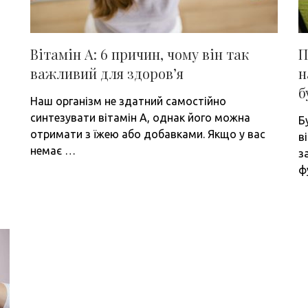
Вітамін А: 6 причин, чому він так
П
важливий для здоров’я
н
б
Наш організм не здатний самостійно
синтезувати вітамін А, однак його можна
Б
отримати з їжею або добавками. Якщо у вас
в
немає …
з
ф