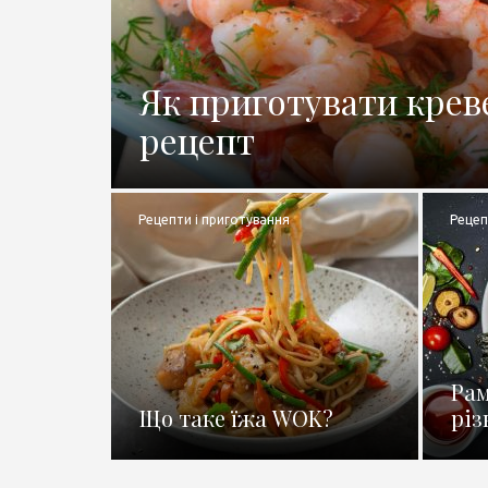
Як приготувати крев
рецепт
Рецепти і приготування
Рецеп
Рам
Що таке їжа WOK?
різ