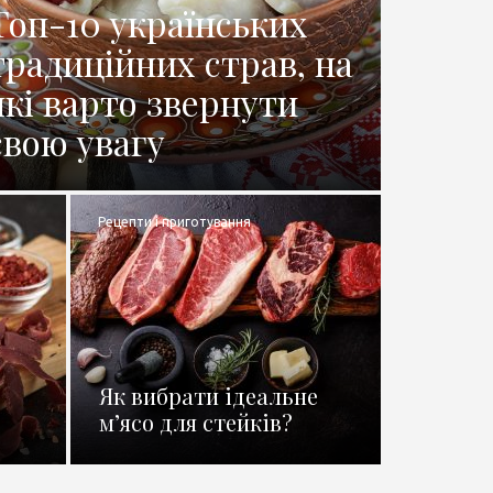
Топ-10 українських
традиційних страв, на
які варто звернути
свою увагу
Рецепти і приготування
Як вибрати ідеальне
м’ясо для стейків?