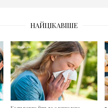
НАЙЦІКАВІШЕ
Здоров'я
Коли варто йти до алерголога
7