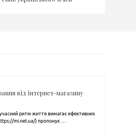
рання від інтернет-магазину
Сучасний ритм життя вимагає ефективних
tps://mi.net.ua/) пропонує …