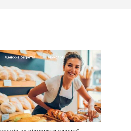
Женские секреты
Технології
 кроків до відкриття власної