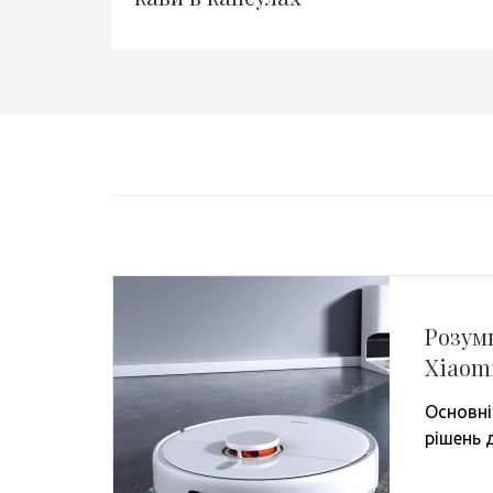
Розум
Xiaom
Основні
рішень 