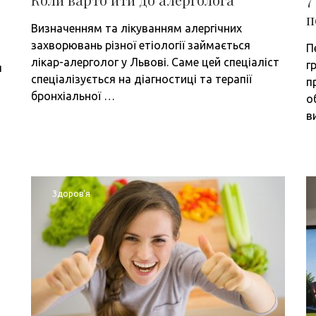
п
Визначенням та лікуванням алергічних
захворювань різної етіології займається
П
лікар-алерголог у Львові. Саме цей спеціаліст
г
я
спеціалізується на діагностиці та терапії
п
бронхіальної …
о
в
Здоров'я