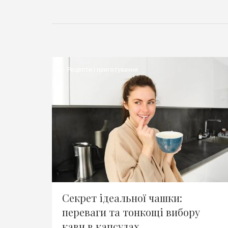
Рецепти і приготування
Секрет ідеальної чашки:
переваги та тонкощі вибору
кави в капсулах