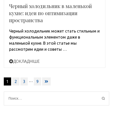
Черный холодильник в маленькой
кухне: идеи по оптимизации
пространства
Черный холодильник может стать стильным и
функциональным элементом даже в
маленькой кухне. В этой статье мы
рассмотрим идеи и советы …
ДОКЛАДНІШЕ
Навигация
…
1
2
3
9
по
записям
Найти: