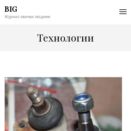
Перейти
BIG
к
Журнал звички людини
содержимому
(нажмите
Enter)
Технологии