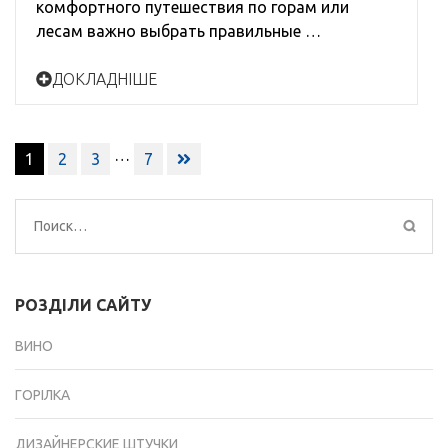
комфортного путешествия по горам или
лесам важно выбрать правильные …
ДОКЛАДНІШЕ
Навигация
…
1
2
3
7
по
записям
Найти:
РОЗДІЛИ САЙТУ
ВИНО
ГОРІЛКА
ДИЗАЙНЕРСКИЕ ШТУЧКИ