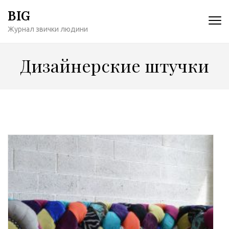
Перейти
BIG
к
Журнал звички людини
содержимому
(нажмите
Enter)
Дизайнерские штучки