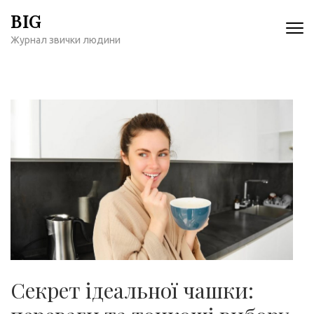
Перейти
BIG
к
Журнал звички людини
содержимому
(нажмите
Enter)
Секрет ідеальної чашки: