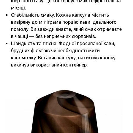
інертного газу. Це консервує смак і ефірні олії на
місяці.
Стабільність смаку. Кожна капсула містить
вивірену до міліграма порцію кави ідеального
помолу. Ви завжди знаєте, який смак отримаєте
в чашці — без неприємних сюрпризів.
Швидкість та гігієна. Жодної просипаної кави,
брудних фільтрів чи необхідності мити
кавомолку. Вставив капсулу, натиснув кнопку,
викинув використаний контейнер.