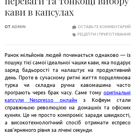
переваги та тонкощі вибору
кави в капсулах
ОТ
ADMIN
ОСТАВЬТЕ КОММЕНТАРИЙ
СЕК
РЕЦЕПТИ І ПРИГОТУВАННЯ
ІДЕ
ЧАШ
ПЕР
Ранок мільйонів людей починається однаково — із
ТА
пошуку тієї самої ідеальної чашки кави, яка подарує
ТОН
заряд бадьорості та налаштує на продуктивний
ВИБ
день. Проте в сучасному ритмі життя порцелянова
КАВ
турка чи складна ручна кавомашина часто
В
програють через брак часу. Саме тому
оригінальні
КАП
капсули Nespresso онлайн
з Кофеум стали
справжньою революцією на домашніх та офісних
кухнях. Це не просто компроміс заради швидкості,
а високотехнологічний спосіб отримати еспресо
кав’ярняного рівня за лічені секунди.