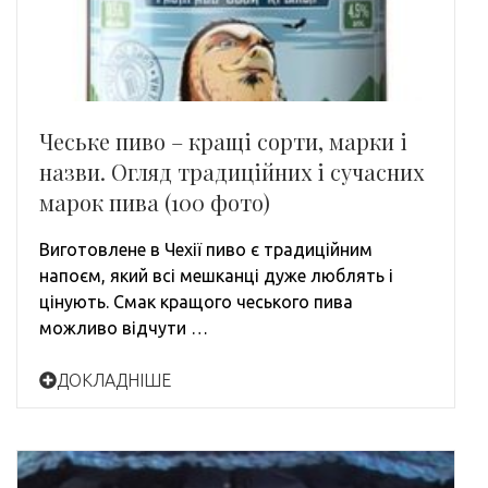
Чеське пиво – кращі сорти, марки і
назви. Огляд традиційних і сучасних
марок пива (100 фото)
Виготовлене в Чехії пиво є традиційним
напоєм, який всі мешканці дуже люблять і
цінують. Смак кращого чеського пива
можливо відчути …
ДОКЛАДНІШЕ