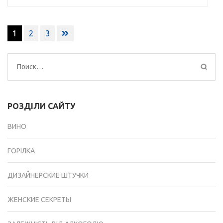
Навигация
1
2
3
по
записям
Найти:
РОЗДІЛИ САЙТУ
ВИНО
ГОРІЛКА
ДИЗАЙНЕРСКИЕ ШТУЧКИ
ЖЕНСКИЕ СЕКРЕТЫ