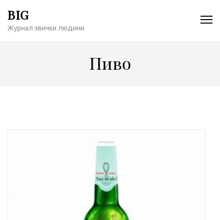
Перейти
BIG
к
Журнал звички людини
содержимому
(нажмите
Enter)
Пиво