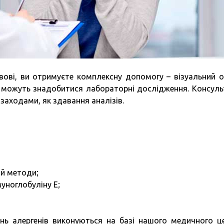
ові, ви отримуєте комплексну допомогу – візуальний о
и можуть знадобитися лабораторні дослідження. Консуль
аходами, як здавання аналізів.
й методи;
уноглобуліну Е;
ень алергенів виконуються на базі нашого медичного ц