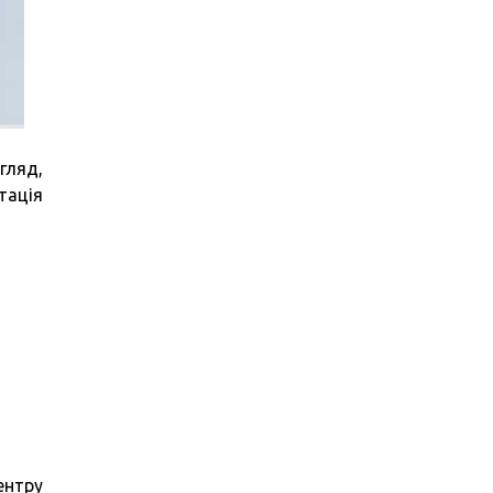
гляд,
тація
ентру