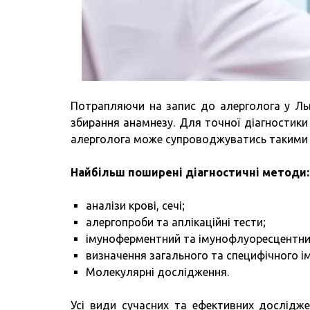
Потрапляючи на запис до алерголога у Льв
збирання анамнезу. Для точної діагностик
алерголога може супроводжуватись такими з
Найбільш поширені діагностичні методи:
аналізи крові, сечі;
алергопроби та аплікаційні тести;
імуноферментний та імунофлуоресцентни
визначення загального та специфічного ім
Молекулярні дослідження.
Усі види сучасних та ефективних дослідж