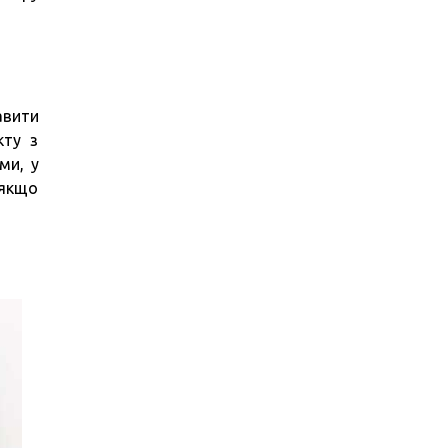
авити
кту з
ми, у
 якщо