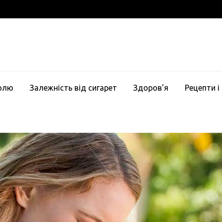
голю
Залежність від сигарет
Здоров’я
Рецепти і