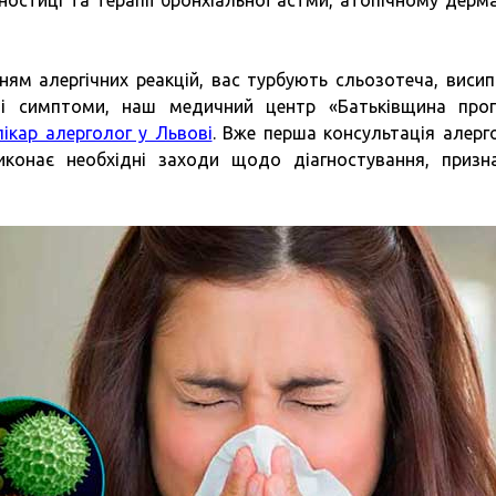
гностиці та терапії бронхіальної астми, атопічному дерма
ням алергічних реакцій, вас турбують сльозотеча, висип
мні симптоми, наш медичний центр «Батьківщина про
ікар алерголог у Львові
. Вже перша консультація алерг
конає необхідні заходи щодо діагностування, призн