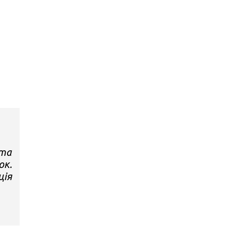
 та
ок.
ція