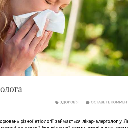
голога
ЗДОРОВ'Я
ОСТАВЬТЕ КОММЕН
рювань різної етіології займається лікар-алерголог у Ль