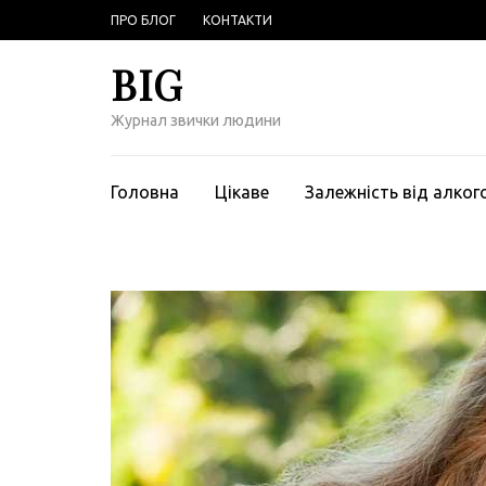
Перейти
ПРО БЛОГ
КОНТАКТИ
к
содержимому
BIG
(нажмите
Enter)
Журнал звички людини
Головна
Цікаве
Залежність від алко