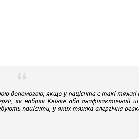
ною допомогою, якщо у пацієнта є такі тяжкі
ргії, як набряк Квінке або анафілактичний ш
бують пацієнти, у яких тяжка алергічна реак