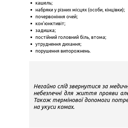
кашель;
набряки у різних місцях (особи, кінцівки);
почервоніння очей;
кон’юнктивіт;
задишка;
постійний головний біль, втома;
утруднення дихання;
порушення випорожнень.
Негайно слід звернутися за медич
небезпечні для життя прояви але
Також термінової допомоги потре
на укуси комах.