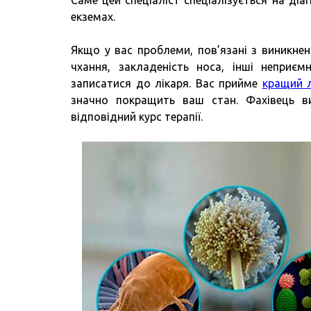
Саме цей спеціаліст спеціалізується на діа
екземах.
Якщо у вас проблеми, пов’язані з виникнен
чхання, закладеність носа, інші неприє
записатися до лікаря. Вас прийме
кращий л
значно покращить ваш стан. Фахівець ви
відповідний курс терапії.