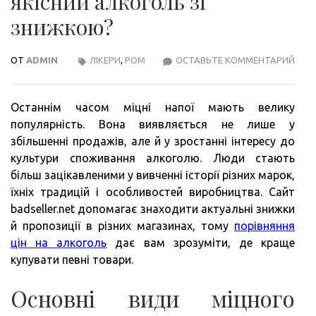
якісний алкоголь зі
знижкою?
ОТ
ADMIN
ЛІКЕРИ
,
РОМ
ОСТАВЬТЕ КОММЕНТАРИЙ
ЯК
ПРА
ОБР
Останнім часом міцні напої мають велику
ЯКІ
популярність. Вона виявляється не лише у
АЛК
збільшенні продажів, але й у зростанні інтересу до
ЗІ
культури споживання алкоголю. Люди стають
ЗНИ
більш зацікавленими у вивченні історії різних марок,
їхніх традицій і особливостей виробництва. Сайт
badseller.net допомагає знаходити актуальні знижки
й пропозиції в різних магазинах, тому
порівняння
цін на алкоголь
дає вам зрозуміти, де краще
купувати певні товари.
Основні види міцного