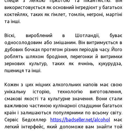
спецій з легкою гіркотою та пікантністю. Він
використовується як основний інгредієнт у багатьох
коктейлях, таких як гімлет, томлін, негроні, мартіні
та інші.
Віскі, вироблений в Шотландії, буває
односолодовим або змішаним. Він витримується в
дубових бочках протягом різних періодів часу. Його
роблять шляхом бродіння, перегонки й витримки
зернових культур, таких як ячмінь, кукурудза,
пшениця та інші.
Кожен з цих міцних алкогольних напоїв має свою
унікальну історію, технологію виготовлення,
смакові якості та культурне значення. Вони стали
важливою частиною кулінарної спадщини багатьох
країн і залишаються популярними по всьому світу.
Сервіс Бедселлер
https://badseller.net/alcohol
має
легкий інтерфейс, який допоможе вам знайти той