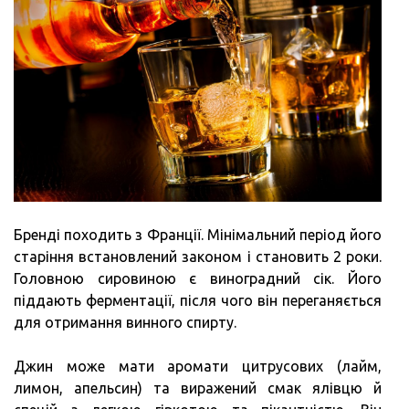
Бренді походить з Франції. Мінімальний період його
старіння встановлений законом і становить 2 роки.
Головною сировиною є виноградний сік. Його
піддають ферментації, після чого він переганяється
для отримання винного спирту.
Джин може мати аромати цитрусових (лайм,
лимон, апельсин) та виражений смак ялівцю й