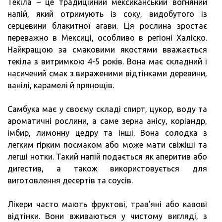
Текіла – це традиційний мексиканський вогняний
напій, який отримують із соку, видобутого із
серцевини блакитної агави. Ця рослина зростає
переважно в Мексиці, особливо в регіоні Халіско.
Найкращою за смаковими якостями вважається
текіла з витримкою 4-5 років. Вона має складний і
насичений смак з вираженими відтінками деревини,
ванілі, карамелі й прянощів.
Самбука має у своєму складі спирт, цукор, воду та
ароматичні рослини, а саме зерна анісу, коріандр,
імбир, лимонну цедру та інші. Вона солодка з
легким гірким посмаком або може мати свіжіші та
легші нотки. Такий напій подається як аперитив або
дигестив, а також використовується для
виготовлення десертів та соусів.
Лікери часто мають фруктові, трав’яні або кавові
відтінки. Вони вживаються у чистому вигляді, з