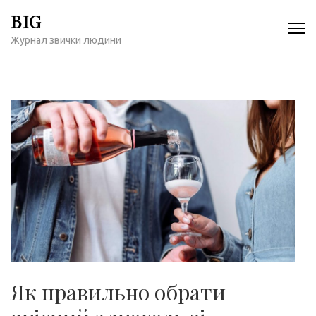
Перейти
BIG
к
Журнал звички людини
содержимому
(нажмите
Enter)
Як правильно обрати