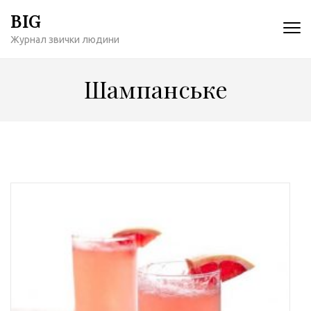
Перейти
BIG
к
Журнал звички людини
содержимому
(нажмите
Enter)
Шампанське