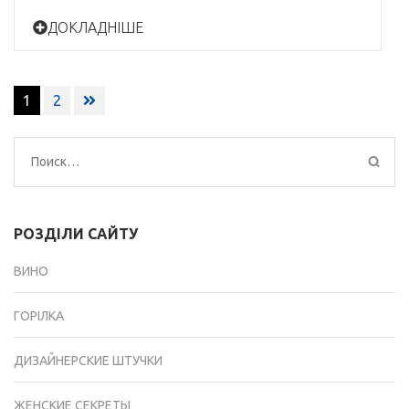
ДОКЛАДНІШЕ
Навигация
1
2
по
записям
Найти:
РОЗДІЛИ САЙТУ
ВИНО
ГОРІЛКА
ДИЗАЙНЕРСКИЕ ШТУЧКИ
ЖЕНСКИЕ СЕКРЕТЫ