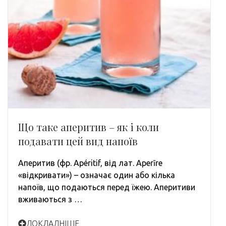
Що таке аперитив – як і коли
подавати цей вид напоїв
Аперитив (фр. Apéritif, від лат. Aperīre
«відкривати») – означає один або кілька
напоїв, що подаються перед їжею. Аперитиви
вживаються з …
ДОКЛАДНІШЕ