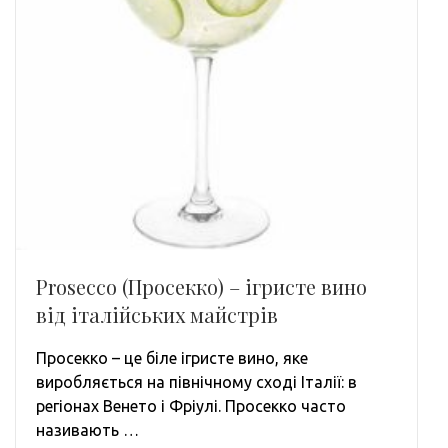
Prosecco (Просекко) – ігристе вино
від італійських майстрів
Просекко – це біле ігристе вино, яке
виробляється на північному сході Італії: в
регіонах Венето і Фріулі. Просекко часто
називають …