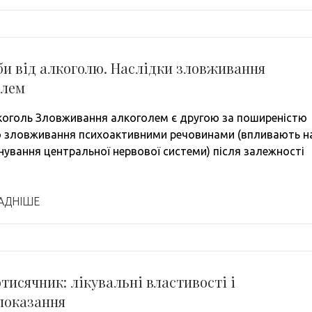
и від алкоголю. Наслідки зловживання
олем
коголь Зловживання алкоголем є другою за поширеністю
зловживання психоактивними речовинами (впливають н
нування центральної нервової системи) після залежності
АДНІШЕ
тисячник: лікувальні властивості і
показання