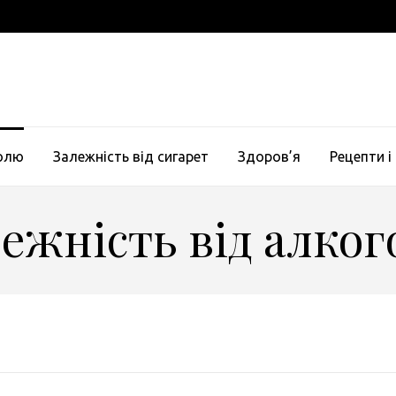
голю
Залежність від сигарет
Здоров’я
Рецепти і
ежність від алко