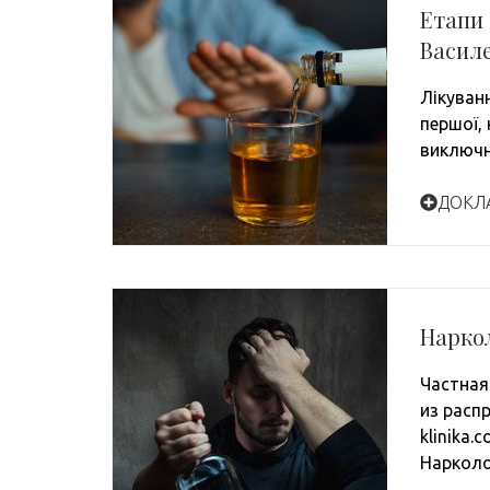
Етапи 
Василе
Лікуванн
першої,
виключ
ДОКЛ
Нарко
Частная
из распр
klinika.
Нарколо