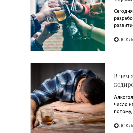
Сегодня
разрабо
развити
ДОКЛ
В чем 
кодир
Алкогол
число н
потому,
ДОКЛ