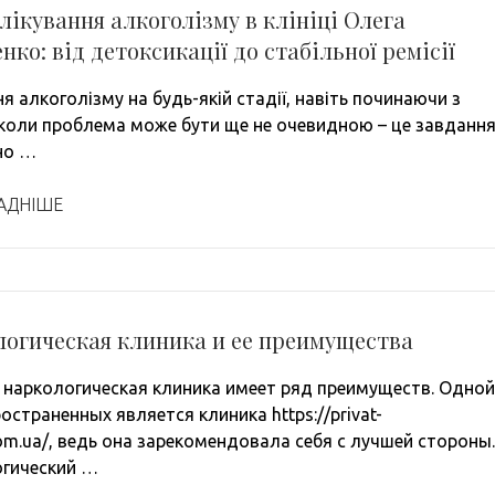
лікування алкоголізму в клініці Олега
нко: від детоксикації до стабільної ремісії
я алкоголізму на будь-якій стадії, навіть починаючи з
 коли проблема може бути ще не очевидною – це завданн
но …
АДНІШЕ
логическая клиника и ее преимущества
 наркологическая клиника имеет ряд преимуществ. Одной
остраненных является клиника https://privat-
com.ua/, ведь она зарекомендовала себя с лучшей стороны.
гический …