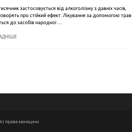
исячник застосовується від алкоголізму з давніх часів,
 говорять про стійкий ефект. Лікування за допомогою трав
ться до засобів народної …
АДНІШЕ
Всі права захищені.