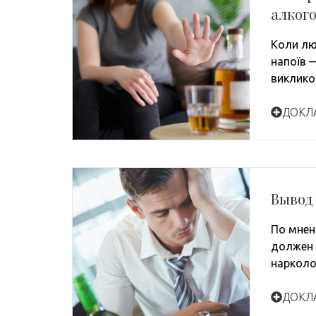
алкого
Коли лю
напоїв 
виклико
ДОКЛ
Вывод
По мнен
должен 
нарколо
ДОКЛ