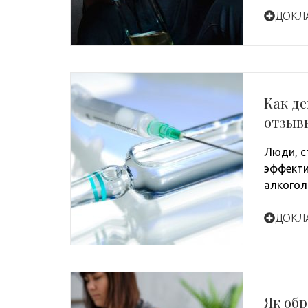
ДОКЛ
Как де
отзыв
Люди, с
эффекти
алкогол
ДОКЛ
Як обр