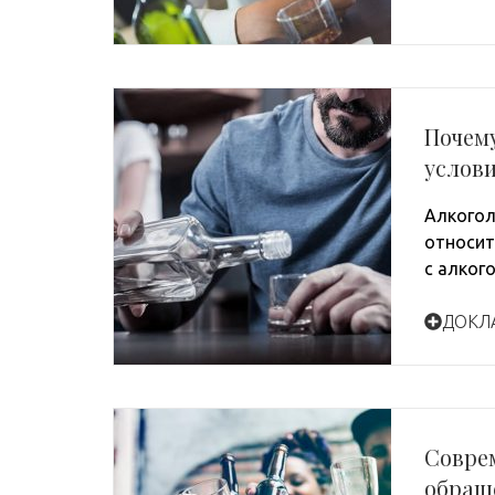
Почему
услов
Алкогол
относит
с алког
ДОКЛ
Совре
обращ