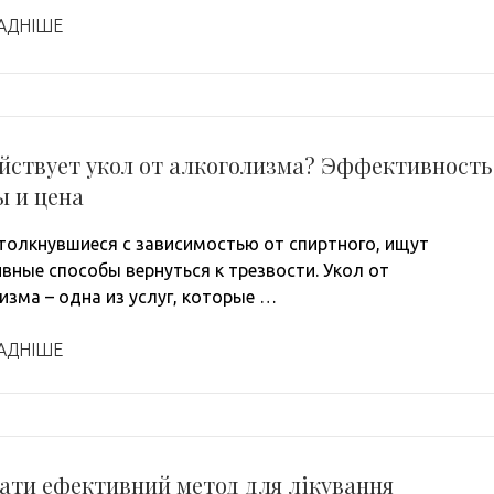
АДНІШЕ
йствует укол от алкоголизма? Эффективность
ы и цена
толкнувшиеся с зависимостью от спиртного, ищут
вные способы вернуться к трезвости. Укол от
изма – одна из услуг, которые …
АДНІШЕ
ати ефективний метод для лікування