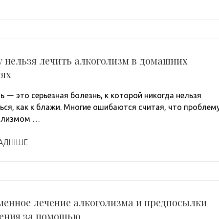
 нельзя лечить алкоголизм в домашних
иях
ь ー это серьезная болезнь, к которой никогда нельзя
ься, как к блажи. Многие ошибаются считая, что проблем
олизмом …
АДНІШЕ
менное лечение алкоголизма и предпосылки
ения за помощью