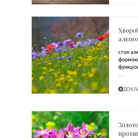
Хвороб
алког
стоп ал
формою 
функціо
…
ДОКЛ
Золото
проти