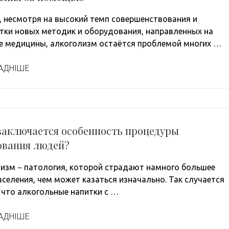
, несмотря на высокий темп совершенствования и
тки новых методик и оборудования, направленных на
е медицины, алкоголизм остаётся проблемой многих …
АДНІШЕ
заключается особенность процедуры
ования людей?
изм − патология, которой страдают намного большее
аселения, чем может казаться изначально. Так случается
 что алкогольные напитки с …
АДНІШЕ