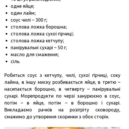
одне яйце;
один лайм;
соус чилі – 300 г;
столова ложка борошна;
столова ложка сухої гірчиці;
столова ложка кетчупу;
панірувальні сухарі – 50 г;
масло для смаження;
сіль.
Робиться соус з кетчупу, чилі, сухої гірчиці, соку
лайма, в іншу миску розбивається яйце, в третю –
насипається борошно, в четверту – панірувальні
сухарі. Морепродукти по черзі занурюємо в соус,
потім – в яйце, потім – в борошно і сухарі.
Викладаємо рачків на розігріту сковороду,
смажимо до утворення скоринки з обох сторін.