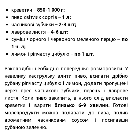
креветки –
850-1 000 г;
пиво світлих сортів –
1 л;
часникові зубчики –
2-3 шт;
лаврове листя –
4-6 шт;
суміш чорного і червоного меленого перцю –
по
1 ч. л;
лимон і ріпчасту цибулю –
по 1 шт.
Ракоподібні необхідно попередньо розморозити. У
невелику каструльку влити пиво, всипати дрібно
рубану ріпчасту цибулю і лимон, додати пропущені
через прес часникові зубчики, перець і лаврове
листя. Коли пиво закипить, в нього слід викласти
креветки і варити
близько 6-9 хвилин.
Готові
морепродукти можна подавати до пива, полив
ароматним часниковим соусом і посипавши
рубаною зеленню.