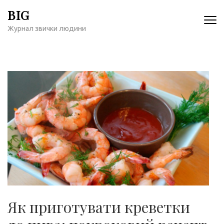
Перейти
BIG
к
Журнал звички людини
содержимому
(нажмите
Enter)
Як приготувати креветки