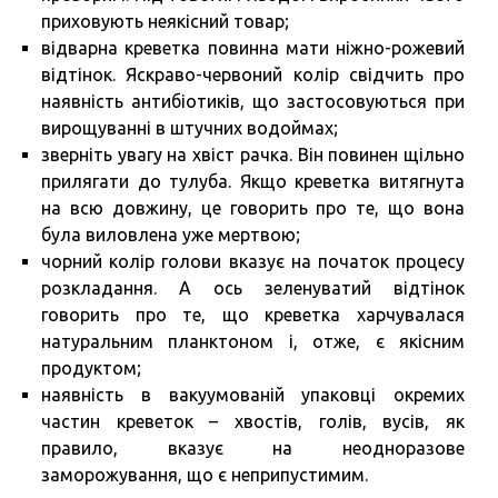
приховують неякісний товар;
відварна креветка повинна мати ніжно-рожевий
відтінок. Яскраво-червоний колір свідчить про
наявність антибіотиків, що застосовуються при
вирощуванні в штучних водоймах;
зверніть увагу на хвіст рачка. Він повинен щільно
прилягати до тулуба. Якщо креветка витягнута
на всю довжину, це говорить про те, що вона
була виловлена уже мертвою;
чорний колір голови вказує на початок процесу
розкладання. А ось зеленуватий відтінок
говорить про те, що креветка харчувалася
натуральним планктоном і, отже, є якісним
продуктом;
наявність в вакуумованій упаковці окремих
частин креветок – хвостів, голів, вусів, як
правило, вказує на неодноразове
заморожування, що є неприпустимим.