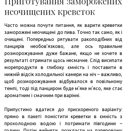
Приготування заморожених
неочищених креветок
Часто можна почути питання, як варити креветки
заморожені неочищені до пива. Точно так само, як і
очищені. Попередньо рятувати ракоподібних від
панцирів необов’язково, але ось правильне
розморожування дуже бажане, якщо не хочете в
результаті отримати щось несмачне. Слід висипати
морепродукти в глибоку ємність і поставити в
нижній відсік холодильної камери на ніч – важливо,
щоб розморожування відбувалося в повільному
темпі, тоді під панциром буде м’яке м’ясо, яке стає
ароматним і смачним при варінні.
Припустимо вдатися до прискореного варіанту:
прямо в пакеті помістити креветки в ємність з
прохолодною водою і потримати півгодини –
годину. Потім вийняти, розкласти на паперовому