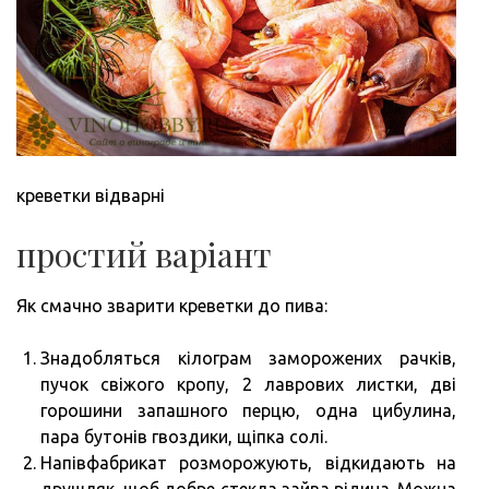
креветки відварні
простий варіант
Як смачно зварити креветки до пива:
Знадобляться кілограм заморожених рачків,
пучок свіжого кропу, 2 лаврових листки, дві
горошини запашного перцю, одна цибулина,
пара бутонів гвоздики, щіпка солі.
Напівфабрикат розморожують, відкидають на
друшляк, щоб добре стекла зайва рідина. Можна