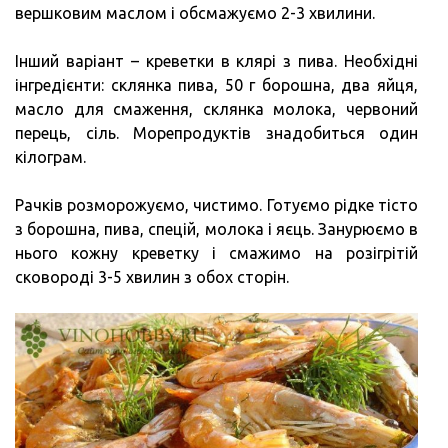
вершковим маслом і обсмажуємо 2-3 хвилини.
Інший варіант – креветки в клярі з пива. Необхідні
інгредієнти: склянка пива, 50 г борошна, два яйця,
масло для смаження, склянка молока, червоний
перець, сіль. Морепродуктів знадобиться один
кілограм.
Рачків розморожуємо, чистимо. Готуємо рідке тісто
з борошна, пива, спецій, молока і яєць. Занурюємо в
нього кожну креветку і смажимо на розігрітій
сковороді 3-5 хвилин з обох сторін.