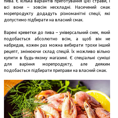
пива. Є кілька варіантів приготування цієї страви, і
всі вони – зовсім нескладні. Насичений смак
морепродукту додадуть різноманітні спеції, які
допустимо підбирати на власний смак.
Варені креветки до пива – універсальний снек, який
подобається абсолютно всім, а щоб він не
набридав, кожен раз можна вибирати трохи інший
рецепт, змінюючи склад спецій. Їх можливо вільно
купити в будь-якому магазині. Є спеціальні суміші
для варіння морепродукту, але деяким
подобається підбирати приправи на власний смак.