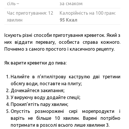
сіль –
за смаком
Час приготування: 12
Калорійність на 100 грам:
хвилин
95 Ккал
Існують різні способи приготування креветок. Який з
них віддати перевагу, особиста справа кожного.
Почнемо з самого простого і класичного рецепту.
Як варити креветки до пива:
Налийте в п’ятилітрову каструлю дві третини
обсягу води, поставте на плиту;
Дочекайтеся закипання;
У вируючу воду додайте спеції;
Прокип’ятіть пару хвилин;
Опустіть розморожені сирі морепродукти і
варіть не більше 10 хвилин. Варені потрібно
потримати в розсолі всього лише хвилини 3.