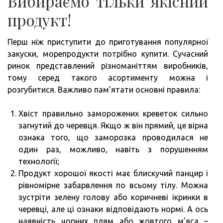
Вибираємо тільки якісний
продукт!
Перш ніж приступити до приготування популярної
закуски, морепродукти потрібно купити. Сучасний
ринок представлений різноманіттям виробників,
тому серед такого асортименту можна і
розгубитися. Важливо пам’ятати основні правила:
Хвіст правильно заморожених креветок сильно
загнутий до черевця. Якщо ж він прямий, це вірна
ознака того, що заморозка проводилася не
один раз, можливо, навіть з порушенням
технології;
Продукт хорошої якості має блискучий панцир і
рівномірне забарвлення по всьому тілу. Можна
зустріти зелену голову або коричневі ікринки в
черевці, але ці ознаки відповідають нормі. А ось
наявність чорних плям або жовтого м’яса –