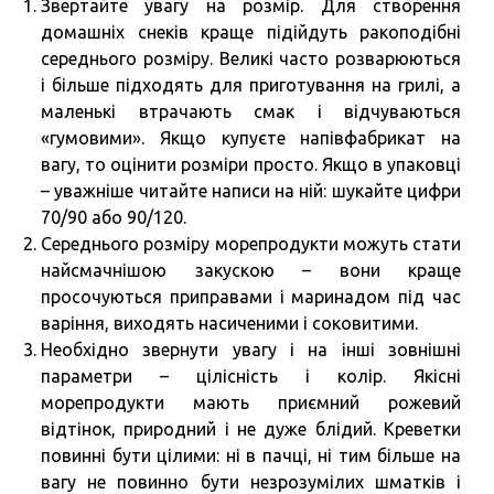
Звертайте увагу на розмір. Для створення
домашніх снеків краще підійдуть ракоподібні
середнього розміру. Великі часто розварюються
і більше підходять для приготування на грилі, а
маленькі втрачають смак і відчуваються
«гумовими». Якщо купуєте напівфабрикат на
вагу, то оцінити розміри просто. Якщо в упаковці
– уважніше читайте написи на ній: шукайте цифри
70/90 або 90/120.
Середнього розміру морепродукти можуть стати
найсмачнішою закускою – вони краще
просочуються приправами і маринадом під час
варіння, виходять насиченими і соковитими.
Необхідно звернути увагу і на інші зовнішні
параметри – цілісність і колір. Якісні
морепродукти мають приємний рожевий
відтінок, природний і не дуже блідий. Креветки
повинні бути цілими: ні в пачці, ні тим більше на
вагу не повинно бути незрозумілих шматків і