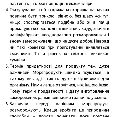
частин тіл, тільки повноцінні екземпляри.
Глазурування, тобто крижана скоринка на рачках
повинна бути тонкою, рівною, без шару «снігу».
Якщо спостерігається подібне або ж в пачці
промацуються монолітні шматки льоду, значить
напівфабрикат неодноразово розморожували і
знову заморожували, що не дуже добре. Навряд
чи такі креветки при приготуванні виявляться
смачними. Та й рівень їх свіжості викликає
сумніви.
Термін придатності для продукту теж дуже
важливий. Морепродукти швидко псуються і в
такому вигляді стають дуже шкідливими для
організму. Ними легше отруїтися, ніж іншою їжею.
Тому термін придатності і дату виготовлення
заморожених рачків вивчаємо гранично уважно.
Зазвичай перед варінням морепродукт
розморожують. Краще зробити це природним
способом – просто почекати, поки розтане