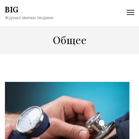
Перейти
BIG
к
Журнал звички людини
содержимому
(нажмите
Enter)
Общее