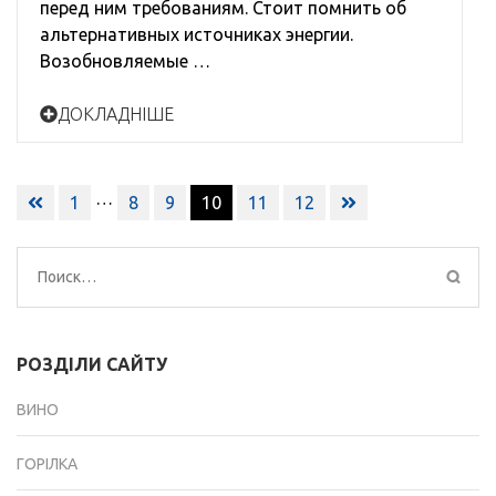
перед ним требованиям. Стоит помнить об
альтернативных источниках энергии.
Возобновляемые …
ДОКЛАДНІШЕ
Навигация
…
1
8
9
10
11
12
по
записям
Найти:
РОЗДІЛИ САЙТУ
ВИНО
ГОРІЛКА