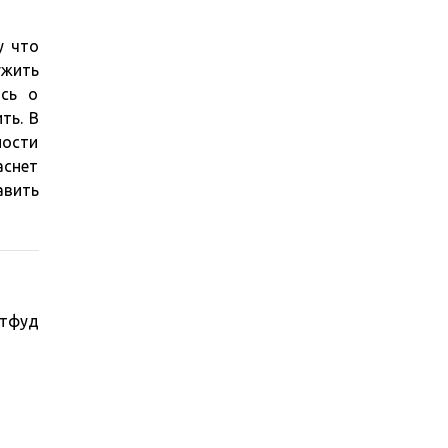
у что
ужить
ись о
ть. В
ности
аснет
авить
стфуд