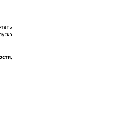
отать
пуска
сти,