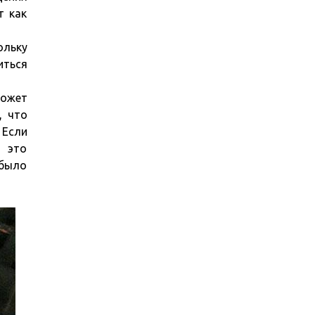
т как
ольку
иться
может
, что
 Если
, это
 было