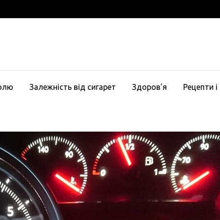
голю
Залежність від сигарет
Здоров’я
Рецепти і