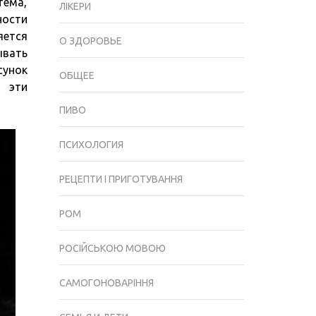
тема,
ДВИГАТЕЛЯ?
ЛІКЕРИ
ности
яется
О ЗДОРОВЬЕ
ывать
унок
ОБЩЕЕ
эти
ПИВО
ПСИХОЛОГИЯ
РЕЦЕПТИ І ПРИГОТУВАННЯ
РОМ
РОСІЙСЬКОЮ МОВОЮ
САМОГОНОВАРІННЯ