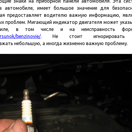
щие знаки на приборной панели автомобиля. Эта сис
 автомобиле, имеет большое значение для безопас
рая предоставляет водителю важную информацию, явл
х проблем. Мигающий индикатор двигателя может указ
иле, в том числе и на неисправность форс
orsunok/benzinovie/
. Не стоит игнорировать 
ажать небольшую, а иногда жизненно важную проблему.