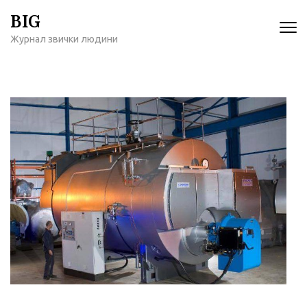
Перейти
BIG
к
Журнал звички людини
содержимому
(нажмите
Enter)