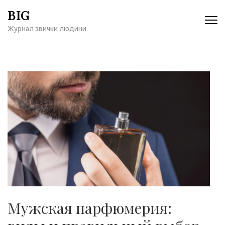
Перейти
BIG
к
Журнал звички людини
содержимому
(нажмите
Enter)
Мужская парфюмерия: