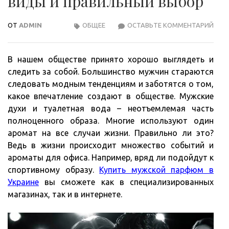
виды и правильный выбор
ОТ
ADMIN
ОБЩЕЕ
ОСТАВЬТЕ КОММЕНТАРИЙ
МУЖ
ПАР
ВИД
В нашем обществе принято хорошо выглядеть и
И
следить за собой. Большинство мужчин стараются
ПРА
следовать модным тенденциям и заботятся о том,
ВЫБ
какое впечатление создают в обществе. Мужские
духи и туалетная вода – неотъемлемая часть
полноценного образа. Многие используют один
аромат на все случаи жизни. Правильно ли это?
Ведь в жизни происходит множество событий и
ароматы для офиса. Например, вряд ли подойдут к
спортивному образу.
Купить мужской парфюм в
Украине
вы сможете как в специализированных
магазинах, так и в интернете.