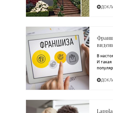
ДОКЛ
Франш
видени
В насто
И такая
популяр
ДОКЛ
Lappla