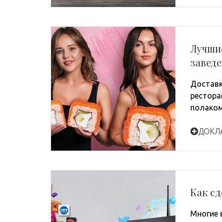
Лучшие
завед
Доставк
рестора
полако
ДОКЛ
Как сд
Многие 