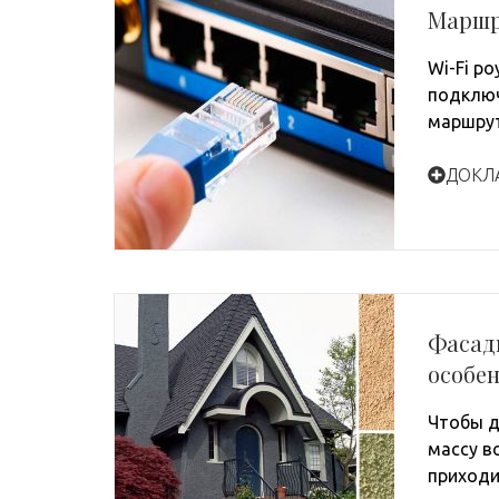
Маршр
Wi-Fi р
подключ
маршрут
ДОКЛ
Фасадн
особе
Чтобы д
массу в
приходи