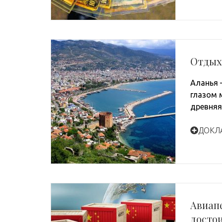
Отдых
Аланья 
глазом 
древняя
ДОКЛ
Авиапе
досто