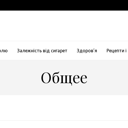
голю
Залежність від сигарет
Здоров’я
Рецепти і
Общее