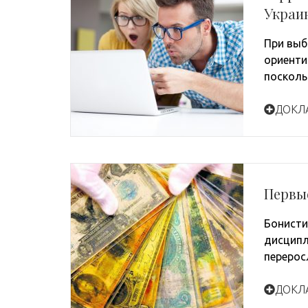
Украи
При выб
ориенти
посколь
ДОКЛ
Первы
Бонисти
дисципл
перерос
ДОКЛ