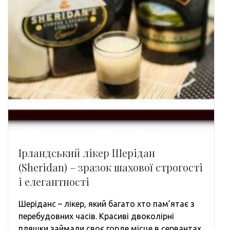
Ірландський лікер Шерідан
(Sheridan) – зразок шахової строгості
і елегантності
Шеріданс – лікер, який багато хто пам’ятає з
перебудовних часів. Красиві двоколірні
пляшки займали своє горде місце в сервантах