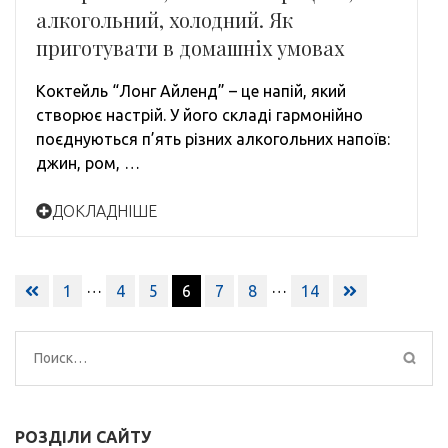
алкогольний, холодний. Як
приготувати в домашніх умовах
Коктейль “Лонг Айленд” – це напій, який
створює настрій. У його складі гармонійно
поєднуються п’ять різних алкогольних напоїв:
джин, ром, …
ДОКЛАДНІШЕ
Навигация
…
…
1
4
5
6
7
8
14
по
записям
Найти:
РОЗДІЛИ САЙТУ