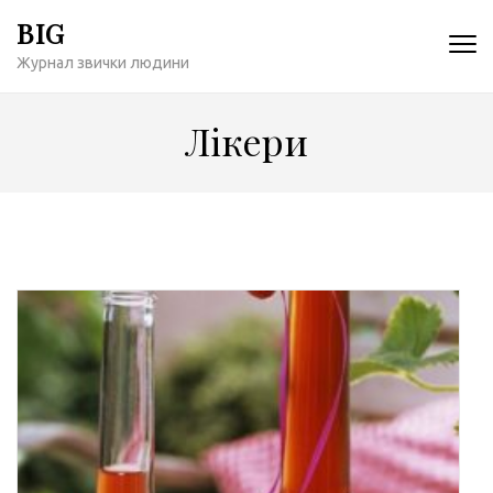
Перейти
BIG
к
Журнал звички людини
содержимому
(нажмите
Enter)
Лікери