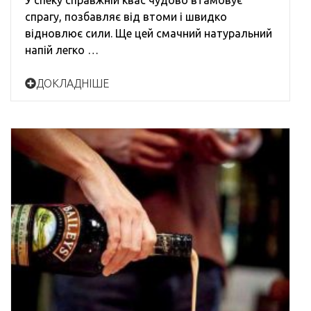
У спеку справжній квас чудово втамовує
спрагу, позбавляє від втоми і швидко
відновлює сили. Ще цей смачний натуральний
напій легко …
ДОКЛАДНІШЕ