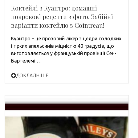
Коктейлі з Куантро: домашні
покрокові рецепти з фото. Забійні
варіанти коктейлю з Cointreau!
Куантро – це прозорий лікер з цедри солодких
і гірких апельсинів міцністю 40 градусів, що
виготовляється у французькій провінції Сен-
Бартелемі …
ДОКЛАДНІШЕ