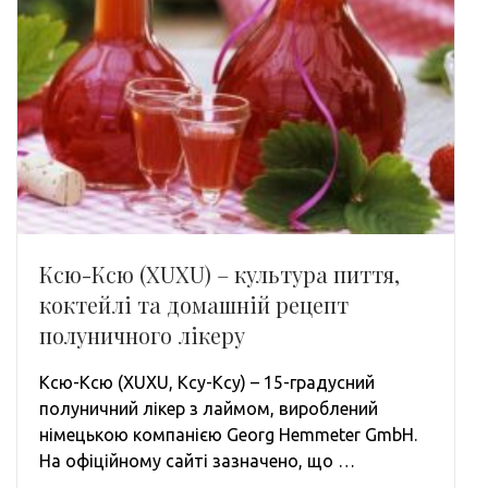
Ксю-Ксю (XUXU) – культура пиття,
коктейлі та домашній рецепт
полуничного лікеру
Ксю-Ксю (XUXU, Ксу-Ксу) – 15-градусний
полуничний лікер з лаймом, вироблений
німецькою компанією Georg Hemmeter GmbH.
На офіційному сайті зазначено, що …