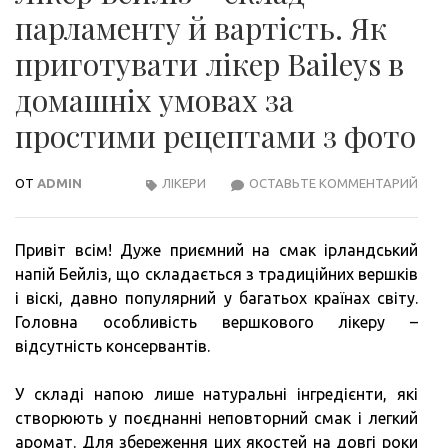
парламенту й вартість. Як
приготувати лікер Baileys в
домашніх умовах за
простими рецептами з фото
ОТ
ADMIN
ЛІКЕРИ
ОСТАВЬТЕ КОММЕНТАРИЙ
ЛІКЕ
БЕЙЛ
–
Привіт всім! Дуже приємний на смак ірландський
СКЛ
напій Бейліз, що складається з традиційних вершків
ПАР
і віскі, давно популярний у багатьох країнах світу.
Й
Головна особливість вершкового лікеру –
ВАРТ
відсутність консервантів.
ЯК
ПРИ
У складі напою лише натуральні інгредієнти, які
ЛІКЕ
створюють у поєднанні неповторний смак і легкий
BAIL
аромат. Для збереження цих якостей на довгі роки
В