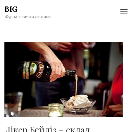
Перейти
BIG
к
Журнал звички людини
содержимому
(нажмите
Enter)
Лікер Бейліз – склад