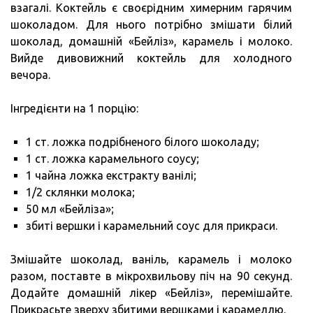
взагалі. Коктейль є своєрідним химерним гарячим
шоколадом. Для нього потрібно змішати білий
шоколад, домашній «Бейліз», карамель і молоко.
Вийде дивовижний коктейль для холодного
вечора.
Інгредієнти на 1 порцію:
1 ст. ложка подрібненого білого шоколаду;
1 ст. ложка карамельного соусу;
1 чайна ложка екстракту ванілі;
1/2 склянки молока;
50 мл «Бейліза»;
збиті вершки і карамельний соус для прикраси.
Змішайте шоколад, ваніль, карамель і молоко
разом, поставте в мікрохвильову піч на 90 секунд.
Додайте домашній лікер «Бейліз», перемішайте.
Прикрасьте зверху збитими вершками і карамеллю.