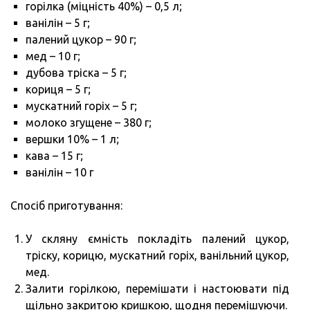
горілка (міцність 40%) – 0,5 л;
ванілін – 5 г;
палений цукор – 90 г;
мед – 10 г;
дубова тріска – 5 г;
кориця – 5 г;
мускатний горіх – 5 г;
молоко згущене – 380 г;
вершки 10% – 1 л;
кава – 15 г;
ванілін – 10 г
Спосіб приготування:
У скляну ємність покладіть палений цукор,
тріску, корицю, мускатний горіх, ванільний цукор,
мед.
Залити горілкою, перемішати і настоювати під
щільно закритою кришкою, щодня перемішуючи.