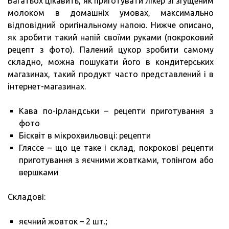
Багатьох цікавить, як приготувати лікер зі згущеним
молоком в домашніх умовах, максимально
відповідний оригінальному напою. Нижче описано,
як зробити такий напій своїми руками (покроковий
рецепт з фото). Палений цукор зробити самому
складно, можна пошукати його в кондитерських
магазинах, такий продукт часто представлений і в
інтернет-магазинах.
Кава по-ірландськи – рецепти приготування з
фото
Бісквіт в мікрохвильовці: рецепти
Гляссе – що це таке і склад, покрокові рецепти
приготування з яєчними жовтками, топінгом або
вершками
Складові:
яєчний жовток – 2 шт.;