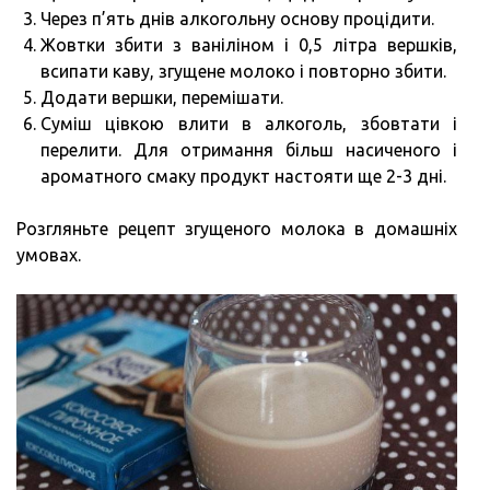
Через п’ять днів алкогольну основу процідити.
Жовтки збити з ваніліном і 0,5 літра вершків,
всипати каву, згущене молоко і повторно збити.
Додати вершки, перемішати.
Суміш цівкою влити в алкоголь, збовтати і
перелити. Для отримання більш насиченого і
ароматного смаку продукт настояти ще 2-3 дні.
Розгляньте рецепт згущеного молока в домашніх
умовах.