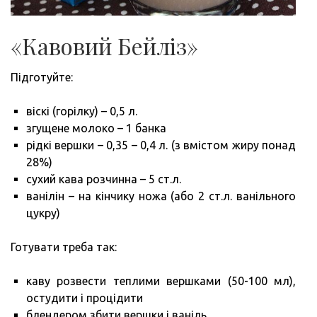
«Кавовий Бейліз»
Підготуйте:
віскі (горілку) – 0,5 л.
згущене молоко – 1 банка
рідкі вершки – 0,35 – 0,4 л. (з вмістом жиру понад
28%)
сухий кава розчинна – 5 ст.л.
ванілін – на кінчику ножа (або 2 ст.л. ванільного
цукру)
Готувати треба так:
каву розвести теплими вершками (50-100 мл),
остудити і процідити
блендером збити вершки і ваніль