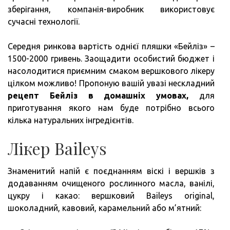
зберігання, компанія-виробник використовує
ДОМ
сучасні технології.
УМО
ЗА
Середня ринкова вартість однієї пляшки «Бейліз» –
ПРО
1500-2000 гривень. Заощадити особистий бюджет і
РЕЦ
насолодитися приємним смаком вершкового лікеру
З
цілком можливо! Пропоную вашій увазі нескладний
ФОТ
рецепт Бейліз в домашніх умовах,
для
приготування якого нам буде потрібно всього
кілька натуральних інгредієнтів.
Лікер Baileys
Знаменитий напій є поєднанням віскі і вершків з
додаванням очищеного рослинного масла, ванілі,
цукру і какао: вершковий Baileys original,
шоколадний, кавовий, карамельний або м’ятний: