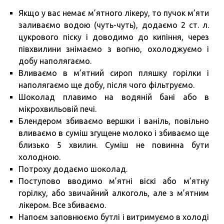
Якщо у вас немає м’ятного лікеру, то пучок м’яти
заливаємо водою (чуть-чуть), додаємо 2 ст. л.
цукрового піску і доводимо до кипіння, через
півхвилини знімаємо з вогню, охолоджуємо і
добу наполягаємо.
Вливаємо в м’ятний сироп пляшку горілки і
наполягаємо ще добу, після чого фільтруємо.
Шоколад плавимо на водяній бані або в
мікрохвильовій печі.
Блендером збиваємо вершки і ваніль, повільно
вливаємо в суміш згущене молоко і збиваємо ще
близько 5 хвилин. Суміш не повинна бути
холодною.
Потроху додаємо шоколад.
Поступово вводимо м’ятні віскі або м’ятну
горілку, або звичайний алкоголь, але з м’ятним
лікером. Все збиваємо.
Напоєм заповнюємо бутлі і витримуємо в холоді