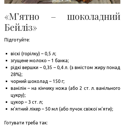
«М’ятно – шоколадний
Бейліз»
Підготуйте:
віскі (горілку) – 0,5 л;
згущене молоко – 1 банка;
рідкі вершки – 0,35 – 0,4 л. (з вмістом жиру понад
28%);
чорний шоколад – 150 г;
ванілін – на кінчику ножа (або 2 ст. л. ванільного
цукру);
цукор – 3 ст. л;
м’ятний лікер – 50 мл (або пучок свіжої м’яти);
Готувати треба так: