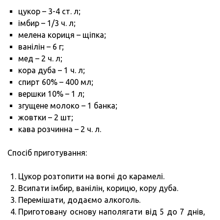
цукор – 3-4 ст. л;
імбир – 1/3 ч. л;
мелена кориця – щіпка;
ванілін – 6 г;
мед – 2 ч. л;
кора дуба – 1 ч. л;
спирт 60% – 400 мл;
вершки 10% – 1 л;
згущене молоко – 1 банка;
жовтки – 2 шт;
кава розчинна – 2 ч. л.
Спосіб приготування:
Цукор розтопити на вогні до карамелі.
Всипати імбир, ванілін, корицю, кору дуба.
Перемішати, додаємо алкоголь.
Приготовану основу наполягати від 5 до 7 днів,