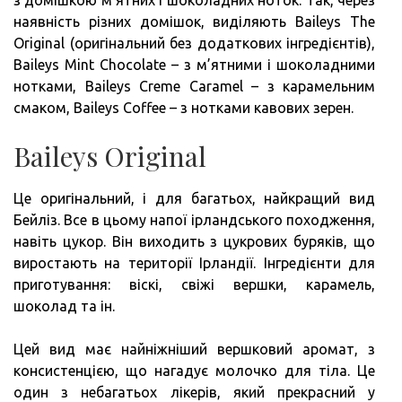
з домішкою м’ятних і шоколадних ноток. Так, через
наявність різних домішок, виділяють Baileys The
Original (оригінальний без додаткових інгредієнтів),
Baileys Mint Chocolate – з м’ятними і шоколадними
нотками, Baileys Creme Caramel – з карамельним
смаком, Baileys Coffee – з нотками кавових зерен.
Baileys Original
Це оригінальний, і для багатьох, найкращий вид
Бейліз. Все в цьому напої ірландського походження,
навіть цукор. Він виходить з цукрових буряків, що
виростають на території Ірландії. Інгредієнти для
приготування: віскі, свіжі вершки, карамель,
шоколад та ін.
Цей вид має найніжніший вершковий аромат, з
консистенцією, що нагадує молочко для тіла. Це
один з небагатьох лікерів, який прекрасний у