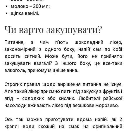
молоко – 200 мл;
щіпка ванілі.
Чи варто закушувати?
Питання, з чим п’ють шоколадний лікер,
закономірний: з одного боку, напій сам по собі
досить ситний. Може бути, його не прийнято
закушувати взагалі? З іншого боку, це все-таки
алкоголь, причому міцніше вина.
Строгих правил щодо вирішення питання не існує.
Але такий лікер приємно пити під закуску з фруктів і
ягід – солодких або кислих. Любителі райської
насолоди вживають лікер під вершкове морозиво.
Ось так можна приготувати вдома напій, як 2
краплі води схожий на смак на оригінальний