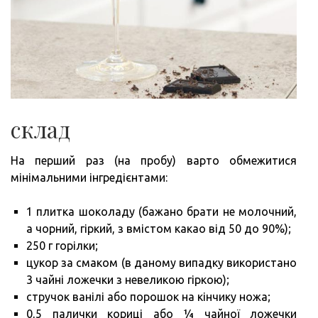
склад
На перший раз (на пробу) варто обмежитися
мінімальними інгредієнтами:
1 плитка шоколаду (бажано брати не молочний,
а чорний, гіркий, з вмістом какао від 50 до 90%);
250 г горілки;
цукор за смаком (в даному випадку використано
3 чайні ложечки з невеликою гіркою);
стручок ванілі або порошок на кінчику ножа;
0,5 палички кориці або ¼ чайної ложечки