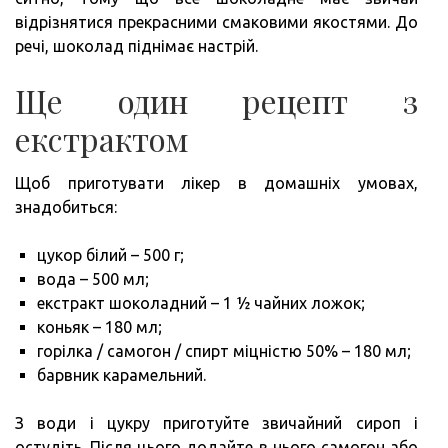
відрізнятися прекрасними смаковими якостями. До
речі, шоколад піднімає настрій.
Ще один рецепт з
екстрактом
Щоб приготувати лікер в домашніх умовах,
знадобиться:
цукор білий – 500 г;
вода – 500 мл;
екстракт шоколадний – 1 ½ чайних ложок;
коньяк – 180 мл;
горілка / самогон / спирт міцністю 50% – 180 мл;
барвник карамельний.
З води і цукру приготуйте звичайний сироп і
остудіть. Після цього додайте в нього самогон або