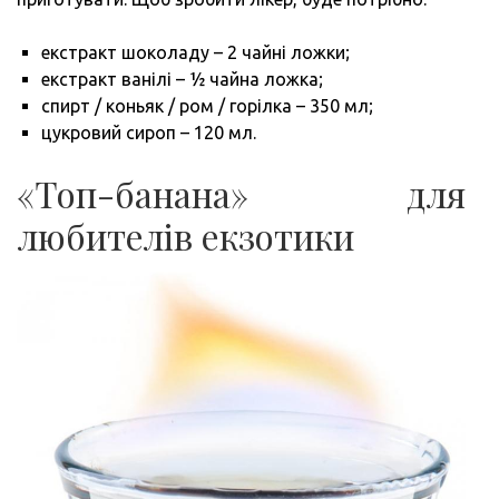
екстракт шоколаду – 2 чайні ложки;
екстракт ванілі – ½ чайна ложка;
спирт / коньяк / ром / горілка – 350 мл;
цукровий сироп – 120 мл.
«Топ-банана» для
любителів екзотики