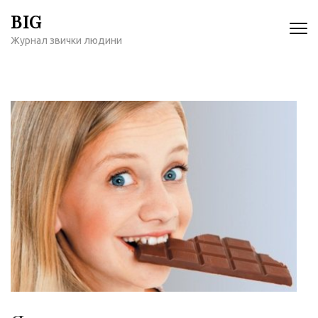
Перейти
BIG
к
Журнал звички людини
содержимому
(нажмите
Enter)