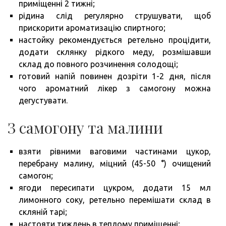
приміщенні 2 тижні;
рідина слід регулярно струшувати, щоб
прискорити ароматизацію спиртного;
настойку рекомендується ретельно процідити,
додати склянку рідкого меду, розмішавши
склад до повного розчинення солодощі;
готовий напій повинен дозріти 1-2 дня, після
чого ароматний лікер з самогону можна
дегустувати.
З самогону та малини
взяти рівними ваговими частинами цукор,
перебрану малину, міцний (45-50 °) очищений
самогон;
ягоди пересипати цукром, додати 15 мл
лимонного соку, ретельно перемішати склад в
скляній тарі;
настояти тиждень в теплому приміщенні;