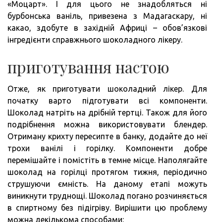
«Моцарт». І для цього не знадобляться ні
бурбонська ваніль, привезена з Мадагаскару, ні
какао, здобуте в західній Африці – обов’язкові
інгредієнти справжнього шоколадного лікеру.
приготування настою
Отже, як приготувати шоколадний лікер. Для
початку варто підготувати всі компоненти.
Шоколад натріть на дрібній тертці. Також для його
подрібнення можна використовувати блендер.
Отриману крихту пересипте в банку, додайте до неї
трохи ванілі і горілку. Компоненти добре
перемішайте і помістіть в темне місце. Наполягайте
шоколад на горілці протягом тижня, періодично
струшуючи ємність. На даному етапі можуть
виникнути труднощі. Шоколад погано розчиняється
в спиртному без підігріву. Вирішити цю проблему
можна декількома способами: