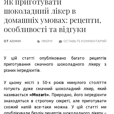
Як приготувати
шоколадний лікер в
домашніх умовах: рецепти,
особливості та відгуки
ОТ
ADMIN
ЛІКЕРИ
ОСТАВЬТЕ КОММЕНТАРИЙ
ЯК
ПРИ
ШОК
У цій статті опубліковано багато рецептів
ЛІКЕ
приготування смачного шоколадного лікеру з
В
різних інгредієнтів.
ДОМ
УМО
У цьому місті з 50-х років минулого століття
РЕЦ
готують дуже смачний шоколадний лікер, який
ОСО
називається
«Mozart».
Природно, його інгредієнти
ТА
знаходяться в строгому секреті, але приготувати
ВІД
схожий напій все-таки можна. У цій статті ми
опублікували безліч рецептів шоколадного лікеру –