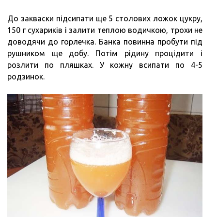
До закваски підсипати ще 5 столових ложок цукру,
150 г сухариків і залити теплою водичкою, трохи не
доводячи до горлечка. Банка повинна пробути під
рушником ще добу. Потім рідину процідити і
розлити по пляшках. У кожну всипати по 4-5
родзинок.