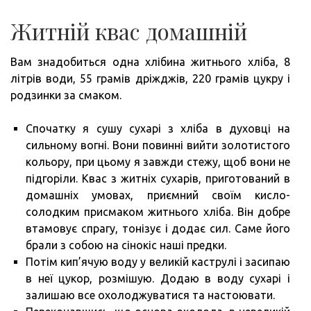
Житній квас домашній
Вам знадобиться одна хлібина житнього хліба, 8
літрів води, 55 грамів дріжджів, 220 грамів цукру і
родзинки за смаком.
Спочатку я сушу сухарі з хліба в духовці на
сильному вогні. Вони повинні вийти золотистого
кольору, при цьому я завжди стежу, щоб вони не
підгоріли. Квас з житніх сухарів, приготований в
домашніх умовах, приємний своїм кисло-
солодким присмаком житнього хліба. Він добре
втамовує спрагу, тонізує і додає сил. Саме його
брали з собою на сінокіс наші предки.
Потім кип’ячую воду у великій каструлі і засипаю
в неї цукор, розмішую. Додаю в воду сухарі і
залишаю все охолоджуватися та настоювати.