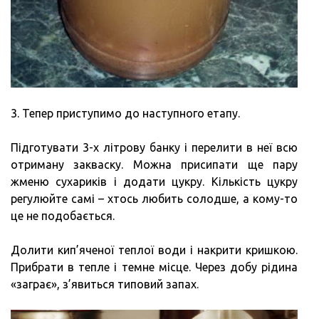
3. Тепер приступимо до наступного етапу.
Підготувати 3-х літрову банку і перелити в неї всю
отриману закваску. Можна присипати ще пару
жменю сухариків і додати цукру. Кількість цукру
регулюйте самі – хтось любить солодше, а кому-то
це не подобається.
Долити кип’яченої теплої води і накрити кришкою.
Прибрати в тепле і темне місце. Через добу рідина
«заграє», з’явиться типовий запах.