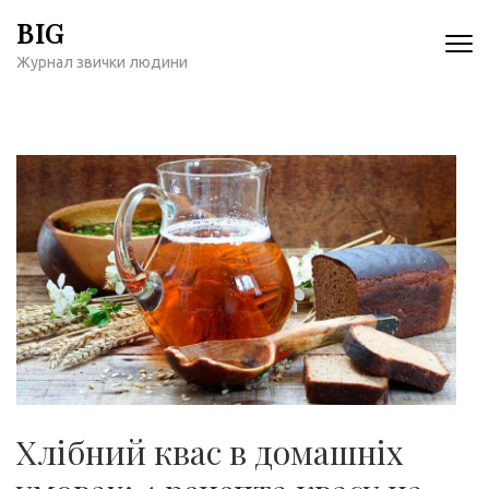
Перейти
BIG
к
Журнал звички людини
содержимому
(нажмите
Enter)
Хлібний квас в домашніх