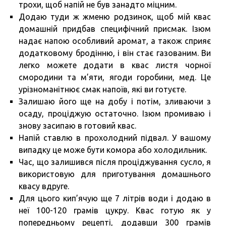
трохи, щоб напій не був занадто міцним.
Додаю туди ж жменю родзинок, щоб мій квас
домашній придбав специфічний присмак. Ізюм
надає напою особливий аромат, а також сприяє
додатковому бродінню, і він стає газованим. Ви
легко можете додати в квас листя чорної
смородини та м’яти, ягоди горобини, мед. Це
урізноманітнює смак напоїв, які ви готуєте.
Залишаю його ще на добу і потім, зливаючи з
осаду, проціджую остаточно. Ізюм промиваю і
знову засипаю в готовий квас.
Напій ставлю в прохолодний підвал. У вашому
випадку це може бути комора або холодильник.
Час, що залишився після проціджування сусло, я
використовую для приготування домашнього
квасу вдруге.
Для цього кип’ячую ще 7 літрів води і додаю в
неї 100-120 грамів цукру. Квас готую як у
попередньому рецепті, додавши 300 грамів