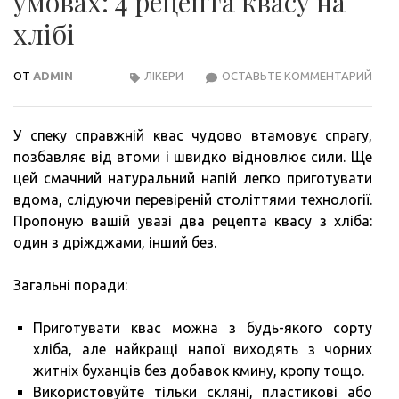
умовах: 4 рецепта квасу на
хлібі
ОТ
ADMIN
ЛІКЕРИ
ОСТАВЬТЕ КОММЕНТАРИЙ
ХЛІ
КВА
В
У спеку справжній квас чудово втамовує спрагу,
ДОМ
позбавляє від втоми і швидко відновлює сили. Ще
УМО
цей смачний натуральний напій легко приготувати
4
вдома, слідуючи перевіреній століттями технології.
РЕЦ
Пропоную вашій увазі два рецепта квасу з хліба:
КВА
один з дріжджами, інший без.
НА
ХЛІБ
Загальні поради:
Приготувати квас можна з будь-якого сорту
хліба, але найкращі напої виходять з чорних
житніх буханців без добавок кмину, кропу тощо.
Використовуйте тільки скляні, пластикові або