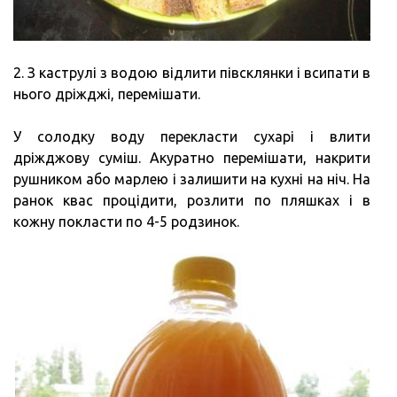
2. З каструлі з водою відлити півсклянки і всипати в
нього дріжджі, перемішати.
У солодку воду перекласти сухарі і влити
дріжджову суміш. Акуратно перемішати, накрити
рушником або марлею і залишити на кухні на ніч. На
ранок квас процідити, розлити по пляшках і в
кожну покласти по 4-5 родзинок.