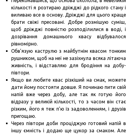
Переконавшись, що основа охолола, в невеликій
кількості я розтираю дріжджі до рідкого стану і
виливаю все в основу. Дріжджі для цього краще
брати свіжі пресовані. Добре розмішую суміш,
щоб дріжджі повністю розподілилися в воді, і
дозрівання домашнього квасу відбувалося
рівномірно.
Обв’язую каструлю з майбутнім квасом тонким
рушником, щоб на неї не зазіхнула всяка літаюча
живність, і відставляю для бродіння на добу-
півтори.
Якщо ви любите квас різкіший на смак, можете
дати йому постояти довше. Я починаю пити свій
напій вже через добу, але так як готую його
відразу у великій кількості, то з часом він стає
різким, його я теж п’ю із задоволенням, і друзів
пригощаю.
Через півтори доби проціджую готовий напій в
іншу ємність і додаю ще цукор за смаком. Але