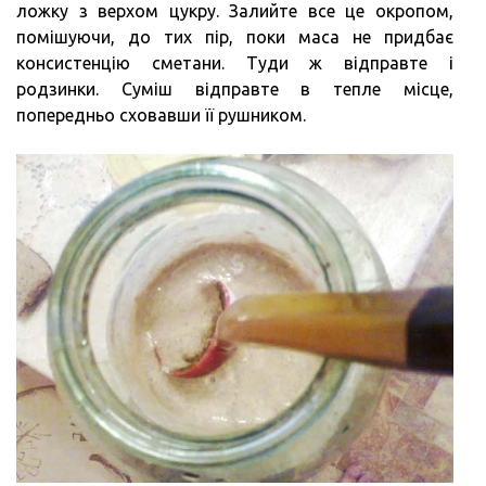
ложку з верхом цукру. Залийте все це окропом,
помішуючи, до тих пір, поки маса не придбає
консистенцію сметани. Туди ж відправте і
родзинки. Суміш відправте в тепле місце,
попередньо сховавши її рушником.