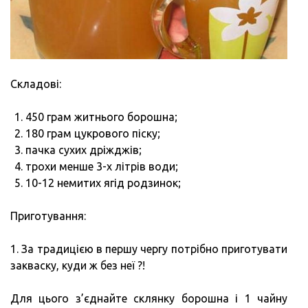
Складові:
450 грам житнього борошна;
180 грам цукрового піску;
пачка сухих дріжджів;
трохи менше 3-х літрів води;
10-12 немитих ягід родзинок;
Приготування:
1. За традицією в першу чергу потрібно приготувати
закваску, куди ж без неї ?!
Для цього з’єднайте склянку борошна і 1 чайну