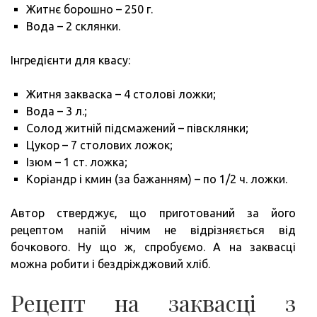
Житнє борошно – 250 г.
Вода – 2 склянки.
Інгредієнти для квасу:
Житня закваска – 4 столові ложки;
Вода – 3 л.;
Солод житній підсмажений – півсклянки;
Цукор – 7 столових ложок;
Ізюм – 1 ст. ложка;
Коріандр і кмин (за бажанням) – по 1/2 ч. ложки.
Автор стверджує, що приготований за його
рецептом напій нічим не відрізняється від
бочкового. Ну що ж, спробуємо. А на заквасці
можна робити і бездріжджовий хліб.
Рецепт на заквасці з