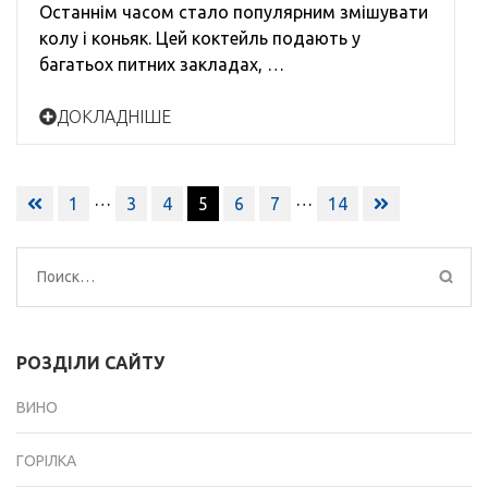
Останнім часом стало популярним змішувати
колу і коньяк. Цей коктейль подають у
багатьох питних закладах, …
ДОКЛАДНІШЕ
Навигация
…
…
1
3
4
5
6
7
14
по
записям
Найти:
РОЗДІЛИ САЙТУ
ВИНО
ГОРІЛКА