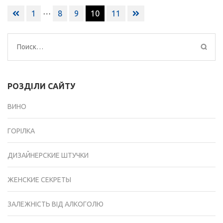
Навигация
…
1
8
9
10
11
по
записям
Найти:
РОЗДІЛИ САЙТУ
ВИНО
ГОРІЛКА
ДИЗАЙНЕРСКИЕ ШТУЧКИ
ЖЕНСКИЕ СЕКРЕТЫ
ЗАЛЕЖНІСТЬ ВІД АЛКОГОЛЮ