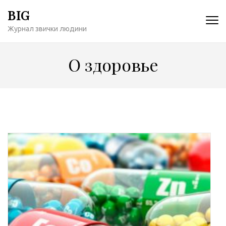
Перейти
BIG
к
Журнал звички людини
содержимому
(нажмите
Enter)
О здоровье