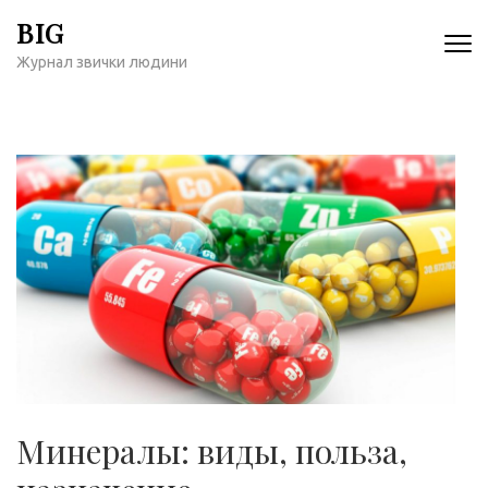
Перейти
BIG
к
Журнал звички людини
содержимому
(нажмите
Enter)
Минералы: виды, польза,