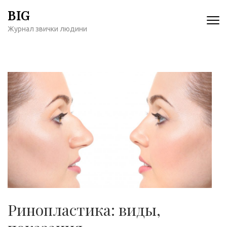
Перейти
BIG
к
Журнал звички людини
содержимому
(нажмите
Enter)
Ринопластика: виды,