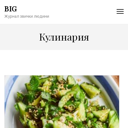
Перейти
BIG
к
Журнал звички людини
содержимому
(нажмите
Enter)
Кулинария