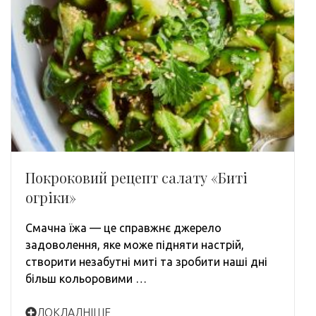
Покроковий рецепт салату «Биті
огріки»
Смачна їжа — це справжнє джерело
задоволення, яке може підняти настрій,
створити незабутні миті та зробити наші дні
більш кольоровими …
ДОКЛАДНІШЕ