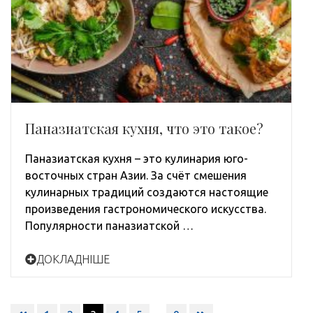
Паназиатская кухня, что это такое?
Паназиатская кухня – это кулинария юго-
восточных стран Азии. За счёт смешения
кулинарных традиций создаются настоящие
произведения гастрономического искусства.
Популярности паназиатской …
ДОКЛАДНІШЕ
Навигация
…