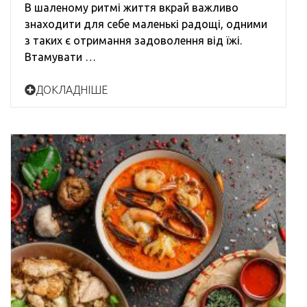
В шаленому ритмі життя вкрай важливо
знаходити для себе маленькі радощі, одними
з таких є отримання задоволення від їжі.
Втамувати …
ДОКЛАДНІШЕ