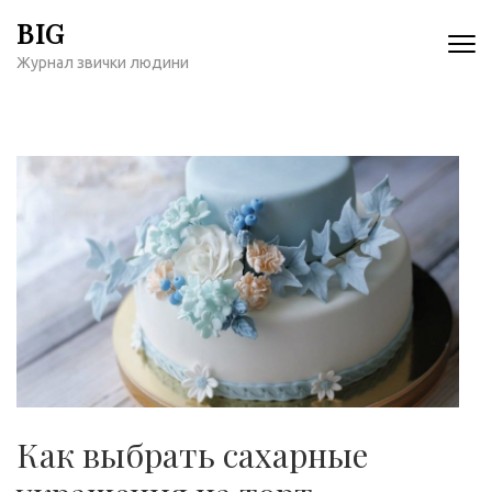
Перейти
BIG
к
Журнал звички людини
содержимому
(нажмите
Enter)
Как выбрать сахарные