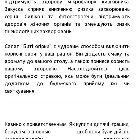
підтримують здорову мікрофлору кишківника.
Закуска сприяє зниженню ризика захворювань
серця. Силікон та фітоестрогени підтримують
здоров’я жіночих органів та зменшують ризик
гінекологічних захворювань.
Салат “Биті огірки” є чудовим способом включити
корисні овочі у ваш раціон. Він додасть смаку та
аромату до вашого столу, а також принесе користь
вашому здоров’ю. Насолоджуйтеся цією
оригінальною стравою, яка може бути ідеальним
додатком до будь-якого прийому їжі чи
святкування.
Навигация
Казино с приветственным
Як купити дитячі іграшки,
по
бонусом: основные
щоб вони були дійсно
записям