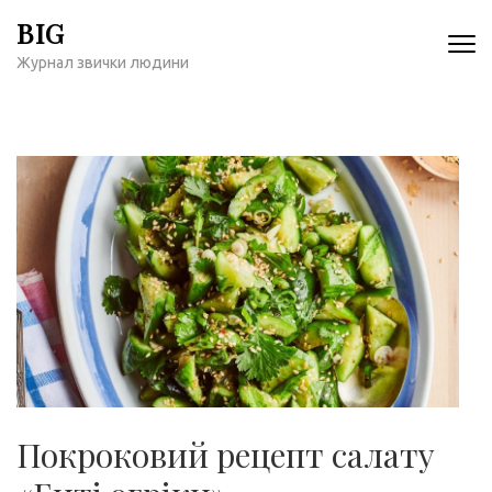
Перейти
BIG
к
Журнал звички людини
содержимому
(нажмите
Enter)
Покроковий рецепт салату