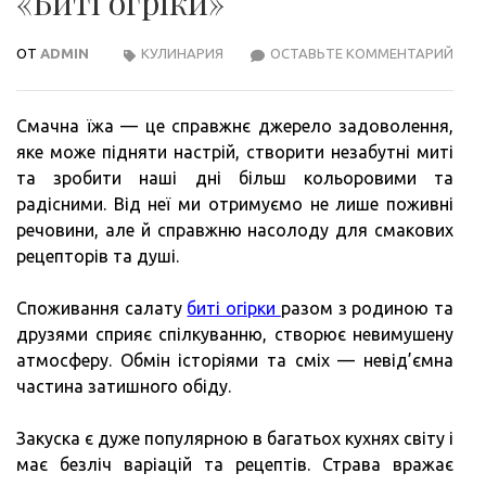
«Биті огріки»
ОТ
ADMIN
КУЛИНАРИЯ
ОСТАВЬТЕ КОММЕНТАРИЙ
ПОК
РЕЦ
САЛ
Смачна їжа — це справжнє джерело задоволення,
«БИТ
яке може підняти настрій, створити незабутні миті
ОГРІ
та зробити наші дні більш кольоровими та
радісними. Від неї ми отримуємо не лише поживні
речовини, але й справжню насолоду для смакових
рецепторів та душі.
Споживання салату
биті огірки
разом з родиною та
друзями сприяє спілкуванню, створює невимушену
атмосферу. Обмін історіями та сміх — невід’ємна
частина затишного обіду.
Закуска є дуже популярною в багатьох кухнях світу і
має безліч варіацій та рецептів. Страва вражає