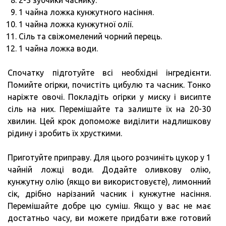
1 чайна ложка кунжутного насіння.
1 чайна ложка кунжутної олії.
Сіль та свіжомелений чорний перець.
1 чайна ложка води.
Спочатку підготуйте всі необхідні інгредієнти.
Помийте огірки, почистіть цибулю та часник. Тонко
наріжте овочі. Покладіть огірки у миску і висипте
сіль на них. Перемішайте та залиште їх на 20-30
хвилин. Цей крок допоможе виділити надлишкову
рідину і зробить їх хрусткими.
Приготуйте приправу. Для цього розчиніть цукор у 1
чайній ложці води. Додайте оливкову олію,
кунжутну олію (якщо ви використовуєте), лимонний
сік, дрібно нарізаний часник і кунжутне насіння.
Перемішайте добре цю суміш. Якщо у вас не має
достатньо часу, ви можете придбати вже готовий