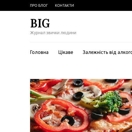
Перейти
ПРО БЛОГ
КОНТАКТИ
к
содержимому
BIG
(нажмите
Enter)
Журнал звички людини
Головна
Цікаве
Залежність від алко