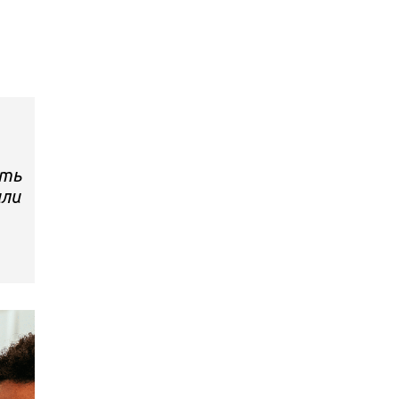
сть
или