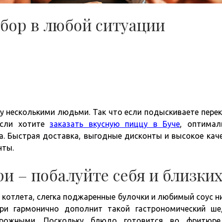
бор в любой ситуации
 несколькими людьми. Так что если подыскиваете перек
Если хотите
заказать вкусную пиццу в Буче
, оптима
a. Быстрая доставка, выгодные дисконты и высокое кач
нты.
и – побалуйте себя и близки
 котлета, слегка поджаренные булочки и любимый соус н
ри гармонично дополнит такой гастрономический ше
рожными. Поскольку блюдо готовится во фритюре,