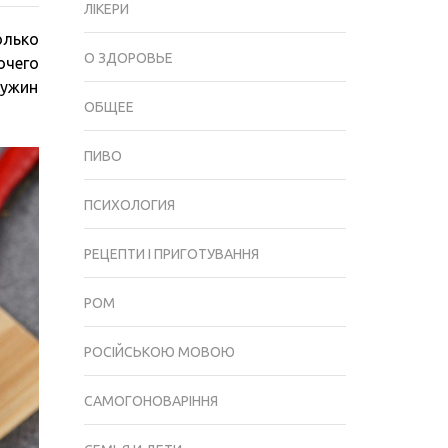
ЛІКЕРИ
СЕГОДНЯ:
олько
ТОП-6
О ЗДОРОВЬЕ
очего
РЕШЕНИЙ
 ужин
ДЛЯ
ОБЩЕЕ
УЖИНА
С
ПИВО
ВОЗМОЖНОСТЬЮ
ДОСТАВКИ
ПСИХОЛОГИЯ
РЕЦЕПТИ І ПРИГОТУВАННЯ
РОМ
РОСІЙСЬКОЮ МОВОЮ
САМОГОНОВАРІННЯ