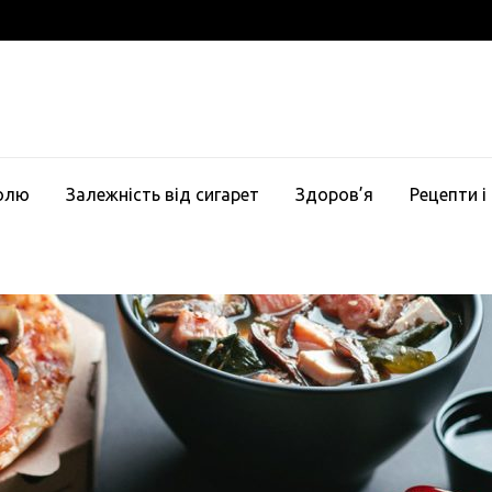
голю
Залежність від сигарет
Здоров’я
Рецепти і