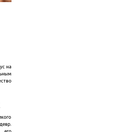
ус на
льным
ество
х
икого
девр.
 его