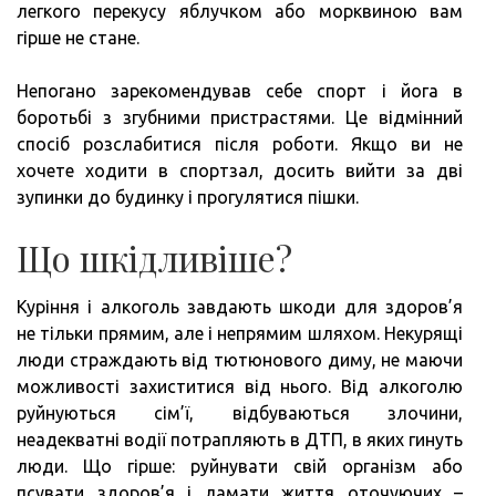
легкого перекусу яблучком або морквиною вам
гірше не стане.
Непогано зарекомендував себе спорт і йога в
боротьбі з згубними пристрастями. Це відмінний
спосіб розслабитися після роботи. Якщо ви не
хочете ходити в спортзал, досить вийти за дві
зупинки до будинку і прогулятися пішки.
Що шкідливіше?
Куріння і алкоголь завдають шкоди для здоров’я
не тільки прямим, але і непрямим шляхом. Некурящі
люди страждають від тютюнового диму, не маючи
можливості захиститися від нього. Від алкоголю
руйнуються сім’ї, відбуваються злочини,
неадекватні водії потрапляють в ДТП, в яких гинуть
люди. Що гірше: руйнувати свій організм або
псувати здоров’я і ламати життя оточуючих –