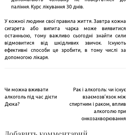
паління. Курс лікування 30 днів.
У кожної людини свої правила життя. Завтра кожна
сигарета або випита чарка може виявитися
останньою, тому важливо сьогодні знайти сили
відмовитися від шкідливих звичок. Існують
ефективні способи це зробити, в тому числі за
допомогою лікаря.
Навигация
Чи можна вживати
Рак і алкоголь: чи існує
по
алкоголь під час дієти
взаємозв’язок між
записям
Дюка?
спиртним і раком, вплив
алкоголю при
онкозахворювання
Добавить комментарий