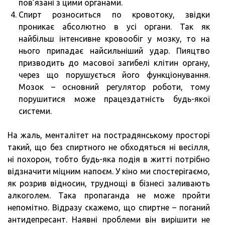
пов’язані з цими органами.
Спирт розноситься по кровотоку, звідки
проникає абсолютно в усі органи. Так як
найбільш інтенсивне кровообіг у мозку, то на
нього припадає найсильніший удар. Пияцтво
призводить до масової загибелі клітин органу,
через що порушується його функціонування.
Мозок – основний регулятор роботи, тому
порушитися може працездатність будь-якої
системи.
На жаль, менталітет на пострадянському просторі
такий, що без спиртного не обходяться ні весілля,
ні похорон, тобто будь-яка подія в житті потрібно
відзначити міцним напоєм. У кіно ми спостерігаємо,
як розрив відносин, труднощі в бізнесі заливають
алкоголем. Така пропаганда не може пройти
непомітно. Відразу скажемо, що спиртне – поганий
антидепресант. Наявні проблеми він вирішити не