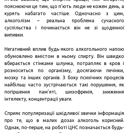
пояснюючи це тим, що п’ють люди не кожен день, а
курять набагато частіше. Одночасно з цим,
алкоголізм – реальна проблема сучасного
суспільства і починається він не зі щоденної
випивки.
Негативний вплив будь-якого алкогольного напою
обумовлено вмістом в ньому спирту. Він швидко
вбирається стінками шлунка, потрапляє в кров і
розноситься по організму, досягаючи печінки,
мозку та інших органів. З боку психічних процесів
найбільш часто зустрічаються такі порушення, як
погіршення пам’яті, шизофренія, зниження
інтелекту, концентрації уваги.
Сприяє популяризації шкідливої звички інформація
про те, що в малих дозах алкоголь корисний.
Однак, по-перше, на роботі ЦНС позначається будь-