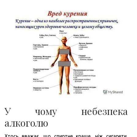
У чому небезпека
алкоголю
Хтось вважає, що спиртне краще, ніж сигарети,