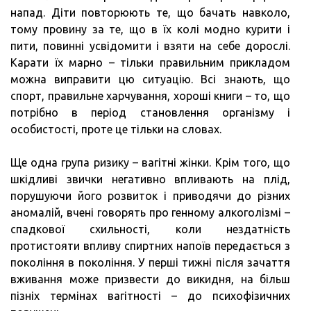
напад. Діти повторюють те, що бачать навколо,
тому провину за те, що в їх колі модно курити і
пити, повинні усвідомити і взяти на себе дорослі.
Карати їх марно – тільки правильним прикладом
можна виправити цю ситуацію. Всі знають, що
спорт, правильне харчування, хороші книги – то, що
потрібно в період становлення організму і
особистості, проте це тільки на словах.
Ще одна група ризику – вагітні жінки. Крім того, що
шкідливі звички негативно впливають на плід,
порушуючи його розвиток і приводячи до різних
аномалій, вчені говорять про генному алкоголізмі –
спадкової схильності, коли нездатність
протистояти впливу спиртних напоїв передається з
покоління в покоління. У перші тижні після зачаття
вживання може призвести до викидня, на більш
пізніх термінах вагітності – до психофізичних