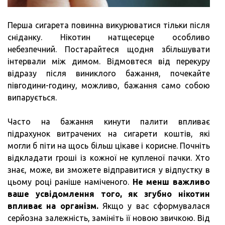
Перша сигарета повинна викурюватися тільки після
сніданку. Нікотин натщесерце особливо
небезпечний. Постарайтеся щодня збільшувати
інтервали між димом. Відмовтеся від перекуру
відразу після виниклого бажання, почекайте
півгодини-годину, можливо, бажання само собою
випарується.
Часто на бажання кинути палити впливає
підрахунок витрачених на сигарети коштів, які
могли б піти на щось більш цікаве і корисне. Почніть
відкладати гроші із кожної не купленої пачки. Хто
знає, може, ви зможете відправитися у відпустку в
цьому році раніше наміченого.
Не менш важливо
ваше усвідомлення того, як згубно нікотин
впливає на організм.
Якщо у вас сформувалася
серйозна залежність, замініть її новою звичкою. Від