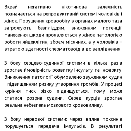
Вкрай негативно нікотинова залежність
позначається на репродуктивній системі чоловіків і
жінок. Порушення кровообігу в органах малого таза
загрожують безпліддям, зниженням потенції.
Нанесення шкоди проявляється у жінок патологією
роботи яйцеклітин, збоєм місячних, а у чоловіків –
втратою здатності сперматозоїдів до запліднення.
З боку серцево-судинної системи в кілька разів
зростає ймовірність розвитку інсульту та інфаркту.
Виникнення патології обумовлено звуженням судин
і підвищенням ризику утворення тромбів. У процесі
куріння тиск різко підвищується, тому може
статися розрив судини. Серед курців зростає
реальна небезпека мозкового крововиливу.
З боку нервової системи: через вплив токсинів
порушується передача імпульсів. В результаті