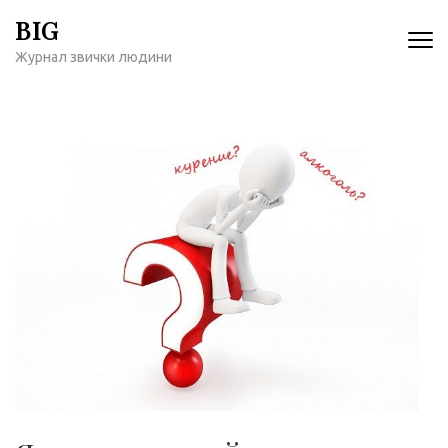
Перейти
BIG
к
Журнал звички людини
содержимому
(нажмите
Enter)