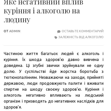
Яке негативний вплив
куріння і алкоголю на
людину
ОТ
ADMIN
ОСТАВЬТЕ КОММЕНТАРИЙ
ЯКЕ
ЗАЛЕЖНІСТЬ ВІД АЛКОГОЛЮ
НЕГ
ВПЛ
КУР
Частиною життя багатьох людей є алкоголь і
І
куріння. Їх шкода здоров’ю давно вивчена і
АЛК
доведена. Ці згубні звички зруйнували не одну
НА
долю. У суспільстві йде жорстка боротьба з
ЛЮД
тютюнопалінням. Незважаючи на заходи, прийняті
державою, люди продовжують палити і вживати
спиртне на шкоду своєму здоров’ю. Куріння і
алкоголь негативно впливають на людський
організм і призводять до негативних наслідків для
здоров’я.