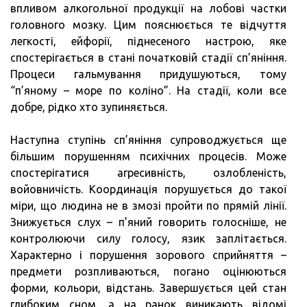
впливом алкогольної продукції на лобові частки
головного мозку. Цим пояснюється те відчуття
легкості, ейфорії, піднесеного настрою, яке
спостерігається в стані початковій стадії сп’яніння.
Процеси гальмування придушуються, тому
“п’яному – море по коліно”. На стадії, коли все
добре, рідко хто зупиняється.
Наступна ступінь сп’яніння супроводжується ще
більшим порушенням психічних процесів. Може
спостерігатися агресивність, озлобленість,
войовничість. Координація порушується до такої
міри, що людина не в змозі пройти по прямій лінії.
Знижується слух – п’яний говорить голосніше, не
контролюючи силу голосу, язик заплітається.
Характерно і порушення зорового сприйняття –
предмети розпливаються, погано оцінюються
форми, кольори, відстань. Завершується цей стан
глибоким сном, а на ранок виникають відомі