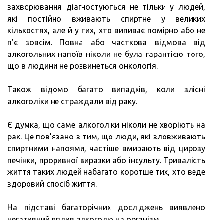
захворювання діагностуються не тільки у людей,
які постійно вживають спиртне у великих
кількостях, але й у тих, хто випиває помірно або не
п’є зовсім. Повна або часткова відмова від
алкогольних напоїв ніколи не була гарантією того,
що в людини не розвинеться онкологія.
Також відомо багато випадків, коли злісні
алкоголіки не страждали від раку.
Є думка, що саме алкоголіки ніколи не хворіють на
рак. Це пов’язано з тим, що люди, які зловживають
спиртними напоями, частіше вмирають від цирозу
печінки, проривної виразки або інсульту. Тривалість
життя таких людей набагато коротше тих, хто веде
здоровий спосіб життя.
На підставі багаторічних досліджень виявлено
негативний вплив алкоголю на організм.