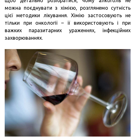
Щоб детально розібратися, чому алкоголь не
можна поєднувати з хімією, розглянемо сутність
цієї методики лікування. Хімію застосовують не
тільки при онкології – її використовують і при
важких паразитарних ураженнях, інфекційних
захворюваннях.