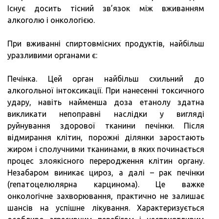
ВПЛ
Існує досить тісний зв’язок між вживанням
АЛК
алкоголю і онкологією.
ПРИ
ОНК
При вживанні спиртовмісних продуктів, найбільш
уразливими органами є:
Печінка. Цей орган найбільш схильний до
алкогольної інтоксикації. При нанесенні токсичного
удару, навіть найменша доза етанолу здатна
викликати непоправні наслідки у вигляді
руйнування здорової тканини печінки. Після
відмирання клітин, порожні ділянки заростають
жиром і сполучними тканинами, в яких починається
процес злоякісного переродження клітин органу.
Незабаром виникає цироз, а далі – рак печінки
(гепатоцелюлярна карцинома). Це важке
онкологічне захворювання, практично не залишає
шансів на успішне лікування. Характеризується