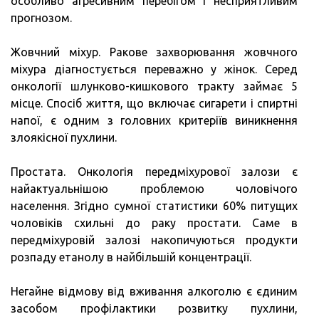
особливо агресивним перебігом і несприятливим
прогнозом.
Жовчний міхур. Ракове захворювання жовчного
міхура діагностується переважно у жінок. Серед
онкології шлунково-кишкового тракту займає 5
місце. Спосіб життя, що включає сигарети і спиртні
напої, є одним з головних критеріїв виникнення
злоякісної пухлини.
Простата. Онкологія передміхурової залози є
найактуальнішою проблемою чоловічого
населення. Згідно сумної статистики 60% питущих
чоловіків схильні до раку простати. Саме в
передміхуровій залозі накопичуються продукти
розпаду етанолу в найбільшій концентрації.
Негайне відмову від вживання алкоголю є єдиним
засобом профілактики розвитку пухлини,