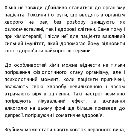
Хімія не завжди дбайливо ставиться до організму
пацієнта. Токсини і отрути, що вводять в організм
хворого на рак, без розбору знищують як
озлокачествлені, так і здорові клітини. Саме тому і
при хіміотерапії, і після неї для пацієнта важливий
сильний імунітет, який допомагає йому відновити
своє здоров’я за найкоротші терміни.
До особливостей хімії можна віднести не тільки
погіршення фізіологічного стану організму, але і
психологічний момент, коли пацієнти пригнічені,
вважають свою хворобу невиліковною і часом
втрачають віру в зцілення. Такі настрої незмінно
погіршують лікувальний ефект, а вживання
алкоголю на цьому фоні ще більше призведе до
депресії, погіршуючи і соматичне здоров’я.
Згубним може стати навіть ковток червоного вина,