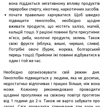
вона піддається негативному впливу продуктів
переробки спирту, нікотину, наркотичних засобів.
почати правильно харчуватися. Щоб швидко
підвищити гемоглобін, необхідно щодня
вживати продукти, що містять залізо, магній,
кальцій тощо. У раціоні повинні бути присутніми:
м’ясо, риба, молочні продукти, зелень. Також
свіжі фрукти (яблука, вишні, черешні, сливи).
Потрібні овочі (буряк, морква, болгарський
перець тощо). Прийоми їжі повинні відбуватися в
один і той же час.
Необхідно організовувати свій режим дня.
Гемоглобін підвищиться у людини, яка не досипає,
недостатньо відпочиває і працює більше, ніж вона
може. Кожному рекомендовано проводити
щоденні прогулянки на свіжому повітрі протягом
від 1 години до 2-х. Також не варто забувати про
спорт. Слід проводити тренування три рази на