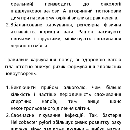
оральний) призводить до онкології
підшлункової залози. А вторинний тютюновий
дим при пасивному курінні викликає рак легенів.
Збалансоване харчування, регулярна фізична
активність, корекція ваги. Раціон насичують
овочами і фруктами, мінімізують споживання
червоного м’яса.
Правильне харчування поряд зі здоровою вагою
тіла істотно знижує ризик формування злоякісних
новоутворень.
Виключити прийом алкоголю. Чим більше
кількість і частіше періодичність споживання
спиртних напоїв, тим вище шанс
неконтрольованого ділення клітин.
Своєчасне лікування інфекцій. Так, бактерія
Helicobacter pylori збільшує ризик розвитку раку
шлунка, вірус папіломи людини – шийки матки,