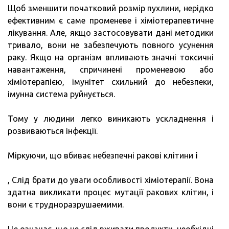
Щоб зменшити початковий розмір пухлини, нерідко
ефективним є саме променеве і хіміотерапевтичне
лікування. Але, якщо застосовувати дані методики
тривало, вони не забезпечують повного усунення
раку. Якщо на організм впливають значні токсичні
навантаження, спричинені променевою або
хіміотерапією, імунітет схильний до небезпеки,
імунна система руйнується.
Тому у людини легко виникають ускладнення і
розвиваються інфекції.
Міркуючи, що вбиває небезпечні ракові клітини
і
, Слід брати до уваги особливості хіміотерапії. Вона
здатна викликати процес мутації ракових клітин, і
вони є трудноразрушаемими.
Це означає, що не слід вживати продукти, необхідні