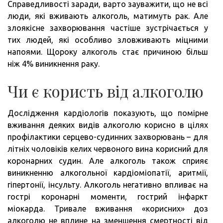
Справедливості заради, варто зауважити, що не всі
люди, які вживають алкоголь, матимуть рак. Але
злоякісне захворювання частіше зустрічається у
тих людей, які особливо зловживають міцними
напоями. Щороку алкоголь стає причиною більш
ніж 4% виникнення раку.
Чи є користь від алкоголю
Дослідження кардіологів показують, що помірне
вживання деяких видів алкоголю корисно в цілях
профілактики серцево-судинних захворювань – для
літніх чоловіків келих червоного вина корисний для
коронарних судин. Але алкоголь також сприяє
виникненню алкогольної кардіоміопатії, аритмії,
гіпертонії, інсульту. Алкоголь негативно впливає на
гострі коронарні моменти, гострий інфаркт
міокарда. Тривале вживання «корисних» доз
алкоголю не вплине на зменшення смертності від