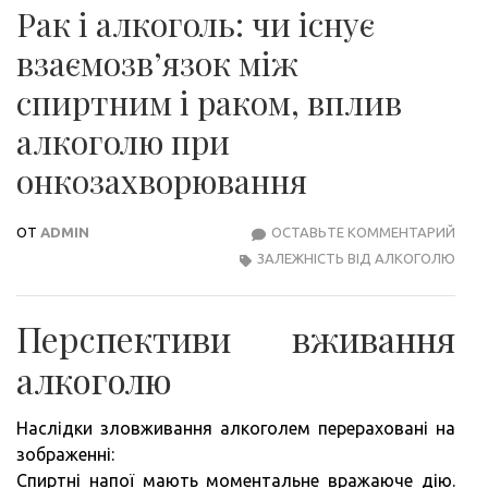
Рак і алкоголь: чи існує
взаємозв’язок між
спиртним і раком, вплив
алкоголю при
онкозахворювання
ОТ
ADMIN
ОСТАВЬТЕ КОММЕНТАРИЙ
РАК
ЗАЛЕЖНІСТЬ ВІД АЛКОГОЛЮ
І
АЛК
ЧИ
Перспективи вживання
ІСНУ
ВЗА
алкоголю
МІЖ
СПИ
Наслідки зловживання алкоголем перераховані на
І
зображенні:
РАК
Спиртні напої мають моментальне вражаюче дію.