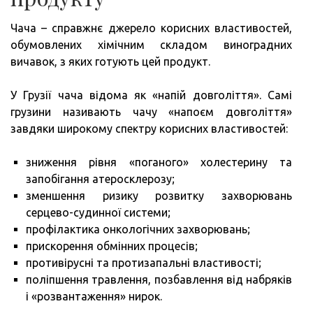
Чача – справжнє джерело корисних властивостей,
обумовлених хімічним складом виноградних
вичавок, з яких готують цей продукт.
У Грузії чача відома як «напій довголіття». Самі
грузини називають чачу «напоєм довголіття»
завдяки широкому спектру корисних властивостей:
зниження рівня «поганого» холестерину та
запобігання атеросклерозу;
зменшення ризику розвитку захворювань
серцево-судинної системи;
профілактика онкологічних захворювань;
прискорення обмінних процесів;
противірусні та протизапальні властивості;
поліпшення травлення, позбавлення від набряків
і «розвантаження» нирок.