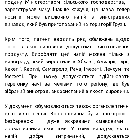
подану Міністерством сільського господарства, і
зареєстрував чачу. Інакше кажучи, ця назва тепер
носити може виключно напій з виноградних
вичавок, який був приготований на території Грузії.
Крім того, патент вводить ряд обмежень щодо
того, з якої сировини допустимо виготовлення
продукту. Виробляти цей напій можна тільки з
винограду, який виростили в Абхазії, Аджарії, Гурії,
Кахетії, Картлі, Самегрело, Рача, Імереті, Лечхумі та
Месхеті. При цьому допускається здійснювати
перегонку чачі за межами того регіону, де був
зібраний виноград, використаний в якості сировини.
У документі обумовлюються також органолептичні
властивості чачі. Вона повинна бути прозорою і
безбарвною, і дуже яскравими смаковими і
ароматичними якостями. У тому випадку, якщо
напій добре витриманий, допускається