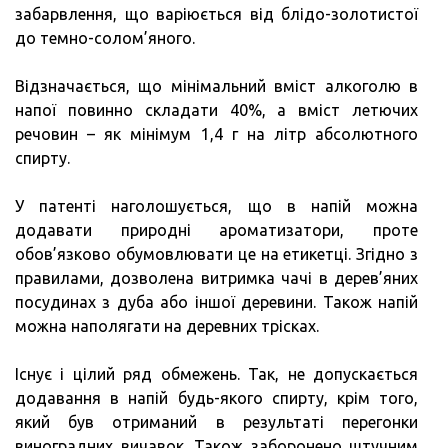
забарвлення, що варіюється від блідо-золотистої
до темно-солом’яного.
Відзначається, що мінімальний вміст алкоголю в
напої повинно складати 40%, а вміст летючих
речовин – як мінімум 1,4 г на літр абсолютного
спирту.
У патенті наголошується, що в напій можна
додавати природні ароматизатори, проте
обов’язково обумовлювати це на етикетці. Згідно з
правилами, дозволена витримка чачі в дерев’яних
посудинах з дуба або іншої деревини. Також напій
можна наполягати на деревних трісках.
Існує і цілий ряд обмежень. Так, не допускається
додавання в напій будь-якого спирту, крім того,
який був отриманий в результаті перегонки
виноградних вичавок. Також заборонено штучним