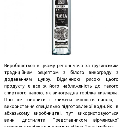
Виробляється в цьому регіоні чача за грузинським
традиційним рецептом з білого винограду з
додаванням цукру. Відмінною рисою цього
продукту є все ж його наближеність до такого
спиртного напою, як виноградна горілка кизлярка.
Про це говорить і знижена міцність напою, і
використання спеціально підготовленої води. Як і в
абхазькому виробництві, тут використовуються
винні дистиляти. Представником вірменської
сторони є горілка виноградна «Чача Гугулі срібна».