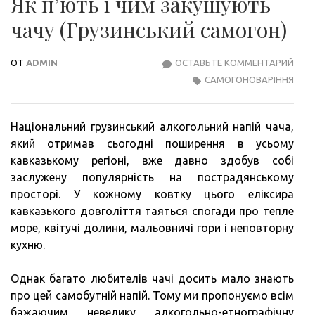
Як п’ють і чим закушують
чачу (Грузинський самогон)
ОТ
ADMIN
ОСТАВЬТЕ КОММЕНТАРИЙ
ЯК
САМОГОНОВАРІННЯ
П’Ю
І
ЧИМ
Національний грузинський алкогольний напій чача,
ЗАК
який отримав сьогодні поширення в усьому
ЧАЧ
кавказькому регіоні, вже давно здобув собі
(ГР
заслужену популярність на пострадянському
САМ
просторі. У кожному ковтку цього еліксира
кавказького довголіття таяться спогади про тепле
море, квітучі долини, мальовничі гори і неповторну
кухню.
Однак багато любителів чачі досить мало знають
про цей самобутній напій. Тому ми пропонуємо всім
бажаючим невелику алкогольно-етнографічну