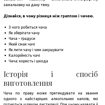
замальовку на дану тему.
Дізнайся, в чому різниця між граппою і чачею.
З чого робиться чача
Як зберігати чачу
Чача – градуси
Який смак чачі
Як пити чачу і чим закушувати
Калорійність чачі
Чача: користь і шкода
Історія і спосіб
виготовлення
Чача по праву може претендувати на звання
одного з найстаріших алкогольних напоїв, які
готуються шляхом дистиляції. При цьому назвати її