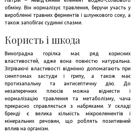
Натрій – невід’ємний елемент водно-сольового
обміну. Він нормалізує травлення, беручи участь у
виробленні травних ферментів і шлункового соку, а
також запобігає судинні спазми.
Користь і шкода
Виноградна горілка має ряд корисних
властивостей, адже вона повністю натуральна.
Зігріваючі властивості відмінно допомагають при
симптомах застуди і грипу, а також має
протизапальну та антисептичну дію. До
незаперечних плюсів можна віднести і
нормалізацію травлення та метаболізму, чача
прекрасно справляється з набряками. У складі
бренді є велика кількість мікроелементів і
мінеральних речовин, що роблять позитивний
вплив на організм.