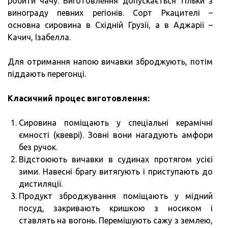
робити чачу. Виготовлення допускається тільки з
винограду певних регіонів. Сорт Ркацителі –
основна сировина в Східній Грузії, а в Аджарії –
Качич, Ізабелла.
Для отримання напою вичавки зброджують, потім
піддають перегонці.
Класичний процес виготовлення:
Сировина поміщають у спеціальні керамічні
ємності (квеврі). Зовні вони нагадують амфори
без ручок.
Відстоюють вичавки в судинах протягом усієї
зими. Навесні брагу витягують і приступають до
дистиляції.
Продукт зброджування поміщають у мідний
посуд, закривають кришкою з носиком і
ставлять на вогонь. Перемішують сажу з землею,