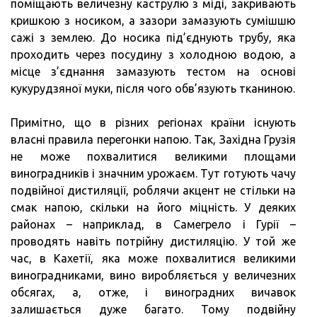
поміщають величезну каструлю з міді, закривають
кришкою з носиком, а зазори замазують сумішшю
сажі з землею. До носика під’єднують трубу, яка
проходить через посудину з холодною водою, а
місце з’єднання замазують тестом на основі
кукурудзяної муки, після чого обв’язують тканиною.
Примітно, що в різних регіонах країни існують
власні правила перегонки напою. Так, Західна Грузія
не може похвалитися великими площами
виноградників і значним урожаєм. Тут готують чачу
подвійної дистиляції, роблячи акцент не стільки на
смак напою, скільки на його міцність. У деяких
районах – наприклад, в Самегрело і Гурії –
проводять навіть потрійну дистиляцію. У той же
час, в Кахетії, яка може похвалитися великими
виноградниками, вино виробляється у величезних
обсягах, а, отже, і виноградних вичавок
залишається дуже багато. Тому подвійну