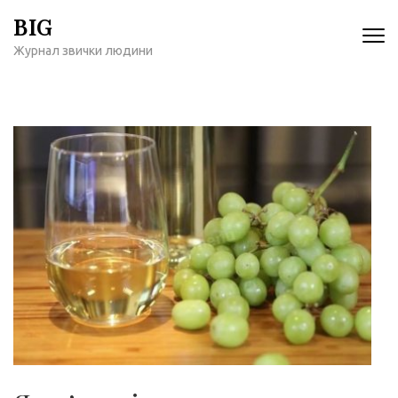
Перейти
BIG
к
Журнал звички людини
содержимому
(нажмите
Enter)