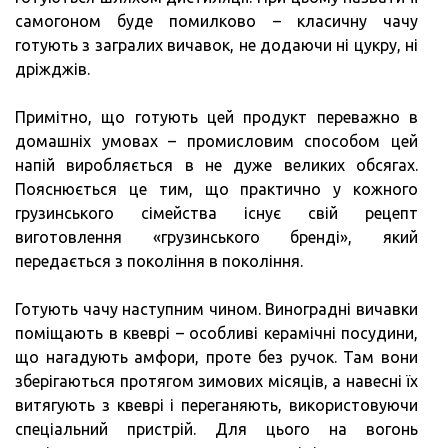
самогоном буде помилково – класичну чачу
готують з загралих вичавок, не додаючи ні цукру, ні
дріжджів.
Примітно, що готують цей продукт переважно в
домашніх умовах – промисловим способом цей
напій виробляється в не дуже великих обсягах.
Пояснюється це тим, що практично у кожного
грузинського сімейства існує свій рецепт
виготовлення «грузинського бренді», який
передається з покоління в покоління.
Готують чачу наступним чином. Виноградні вичавки
поміщають в квеврі – особливі керамічні посудини,
що нагадують амфори, проте без ручок. Там вони
зберігаються протягом зимових місяців, а навесні їх
витягують з квеврі і переганяють, використовуючи
спеціальний пристрій. Для цього на вогонь