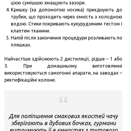
цією сумішшю змащують зазори.
Кришку (за допомогою носика) приєднують до
трубки, що проходить через ємність з холодною
водою. Стики покривають кукурудзяним тестом і
клаптем тканини.
Напій після закінчення процедури розливають по
пляшках.
Найчастіше здійснюють 2 дистиляції, рідше – 1 або
3. При домашньому виготовленні
використовуються самогонні апарати, на заводах –
ректифікаційні колони.
Для поліпшення смакових якостей чачу
зберігають в дубових бочках, гурмани
витримують її в ємностях з тутового