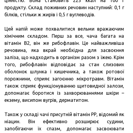
цінністю. Вона становить 225 ккал на 100 г
продукту. Склад поживних речовин наступний: 0,1 г
білків, стільки ж жирів і 0,5 г вуглеводів.
Цей напій може похвалитися вельми вражаючим
хімічним складом. Перш за все, чача багата на
вітамін В2, він же рибофлавін. Це найважливіша
речовина, яка вкрай необхідна для засвоєння
заліза, що надходить в організм разом з їжею. Крім
того, рибофлавін відповідає за стан слизових
оболонок шлунка і кишечника, а також ротової
порожнини, сприяє загоєнню мікротравм. Вітамін
також сприяє функціонуванню щитовидної залози,
допомагає боротися із захворюваннями шкіри –
екзему, висипом вугрів, дерматитом.
Також у складі чачі присутній вітамін РР, відомий як
ніацин. Він ефективно розширює судини,
запобігаючи їх спазм, допомагає засвоювати