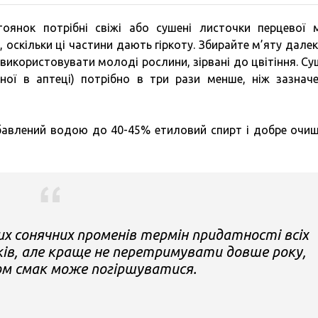
янок потрібні свіжі або сушені листочки перцевої м
 оскільки ці частини дають гіркоту. Збирайте м’яту далек
використовувати молоді рослини, зірвані до цвітіння. Су
еної в аптеці) потрібно в три рази менше, ніж зазнач
озбавлений водою до 40-45% етиловий спирт і добре очи
мих сонячних променів термін придатності всіх
оків, але краще не перетримувати довше року,
сом смак може погіршуватися.