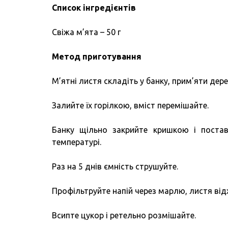
Список інгредієнтів
Свіжа м’ята – 50 г
Метод приготування
М’ятні листя складіть у банку, прим’яти де
Залийте їх горілкою, вміст перемішайте.
Банку щільно закрийте кришкою і постав
температурі.
Раз на 5 днів ємність струшуйте.
Профільтруйте напій через марлю, листя ві
Всипте цукор і ретельно розмішайте.