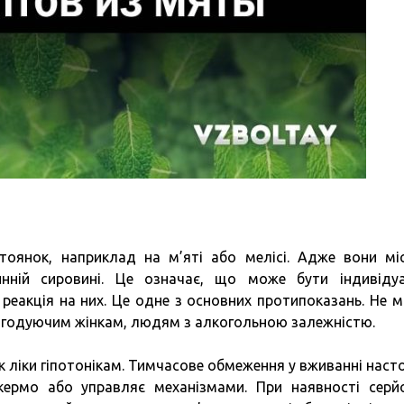
тоянок, наприклад на м’яті або мелісі. Адже вони мі
инній сировині. Це означає, що може бути індивіду
 реакція на них. Це одне з основних протипоказань. Не 
 і годуючим жінкам, людям з алкогольною залежністю.
 ліки гіпотонікам. Тимчасове обмеження у вживанні наст
 кермо або управляє механізмами. При наявності серй