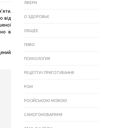
ЛІКЕРИ
РЕЦЕПТА
’яти.
ПИТНИХ
О ЗДОРОВЬЕ
о від
НАСТОЯНОК
шеної
З
ОБЩЕЕ
ено в
М’ЯТОЮ
НА
ПИВО
ГОРІЛЦІ
щений
(СПИРТІ,
ПСИХОЛОГИЯ
САМОГОНІ)
РЕЦЕПТИ І ПРИГОТУВАННЯ
РОМ
РОСІЙСЬКОЮ МОВОЮ
САМОГОНОВАРІННЯ