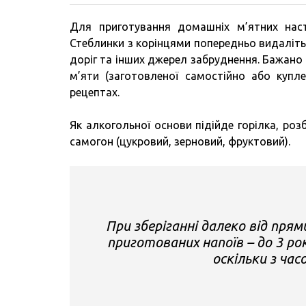
Для приготування домашніх м’ятних насто
Стеблинки з корінцями попередньо видаліть,
доріг та інших джерел забруднення. Бажано 
м’яти (заготовленої самостійно або купл
рецептах.
Як алкогольної основи підійде горілка, р
самогон (цукровий, зерновий, фруктовий).
При зберіганні далеко від пря
приготованих напоїв – до 3 р
оскільки з ча