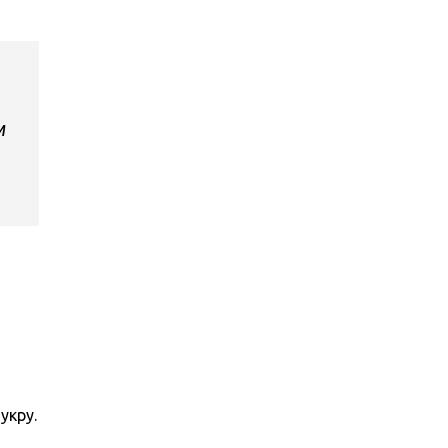
м
укру.