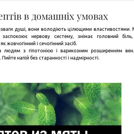
цептів в домашніх умовах
розваги душі, вони володіють цілющими властивостями. 
 заспокоює нервову систему, знімає головний біль
к жовчогінний і сечогінний засіб.
 людям з гіпотонією і варикозним розширенням вен
Пийте напій без старанності і надмірності.