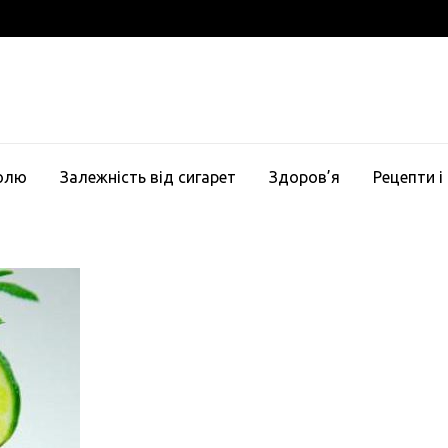
голю
Залежність від сигарет
Здоров’я
Рецепти і