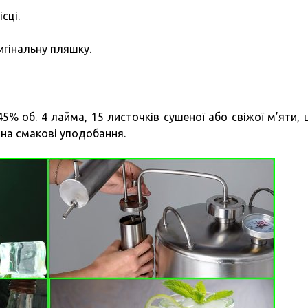
сці.
игінальну пляшку.
5% об. 4 лайма, 15 листочків сушеної або свіжої м’яти, 
 на смакові уподобання.