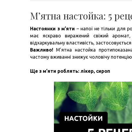
М’ятна настойка: 5 ре
Настоянки з м’яти
– напої не тільки для 
має яскраво виражений свіжий аромат,
відхаркувальну властивість, застосовується я
Важливо!
М’ятна настойка протипоказана
частому вживанні знижує чоловічу потенцію. 
Ще з м’яти роблять: лікер, сироп