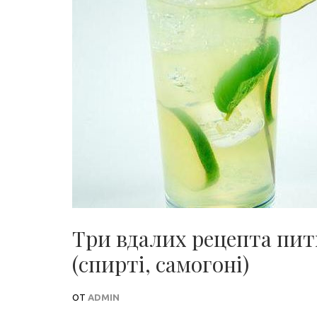
Три вдалих рецепта питн
(спирті, самогоні)
ОТ
ADMIN