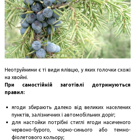
Неотруйними є ті види ялівцю, у яких голочки схожі
на хвойні.
При самостійній заготівлі дотримуються
правил:
ягоди збирають далеко від великих населених
пунктів, залізничних і автомобільних доріг;
для настойки потрібні стиглі ягоди насиченого
червоно-бурого, чорно-синього або темно-
фіолетового кольору;