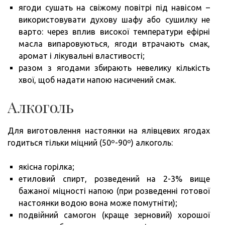
ягоди сушать на свіжому повітрі під навісом –
використовувати духову шафу або сушилку не
варто: через вплив високої температури ефірні
масла випаровуються, ягоди втрачають смак,
аромат і лікувальні властивості;
разом з ягодами збирають невелику кількість
хвої, щоб надати напою насичений смак.
Алкоголь
Для виготовлення настоянки на ялівцевих ягодах
годиться тільки міцний (50º-90º) алкоголь:
якісна горілка;
етиловий спирт, розведений на 2-3% вище
бажаної міцності напою (при розведенні готової
настоянки водою вона може помутніти);
подвійний самогон (краще зерновий) хорошої