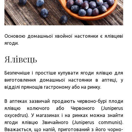
Основою домашньої хвойної настоянки є ялівцеві
ягоди.
Ялівець
Безпечніше і простіше купувати ягоди ялівцю для
виготовлення домашньої настоянки в аптеці, у
відділі прянощів гастроному або на ринку.
В аптеках зазвичай продають червоно-бурі плоди
ялівцю колючого або Червоного (Juniperus
oxycedrus). У магазинах і на ринках можна знайти
ягоди ялівцю Звичайного (Juniperus communis).
Вважається, що напій, приготований з його чорно-