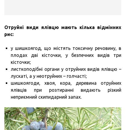
Отруйні види ялівцю мають кілька відмінних
рис:
у шишкоягод, що містять токсичну речовину, в
плодах дві кісточки, у безпечних видів три
кісточки;
листкоподібні органи у отруйних видів ялівцю –
лускаті, а у неотруйних – голчасті;
шишкоягоди, хвоя, кора, деревина отруйних
ялівців при розтиранні видають різкий
неприємний скипидарний запах.