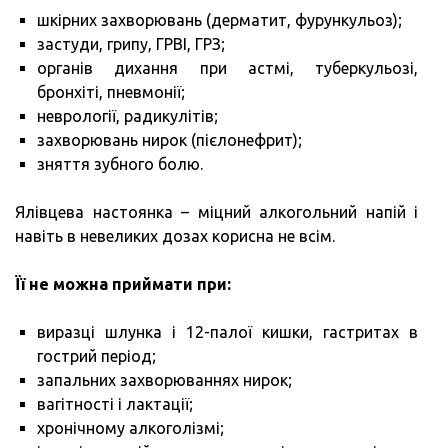
шкірних захворювань (дерматит, фурункульоз);
застуди, грипу, ГРВІ, ГРЗ;
органів дихання при астмі, туберкульозі,
бронхіті, пневмонії;
неврології, радикулітів;
захворювань нирок (пієлонефрит);
зняття зубного болю.
Ялівцева настоянка – міцний алкогольний напій і
навіть в невеликих дозах корисна не всім.
Її не можна приймати при:
виразці шлунка і 12-палої кишки, гастритах в
гострий період;
запальних захворюваннях нирок;
вагітності і лактації;
хронічному алкоголізмі;