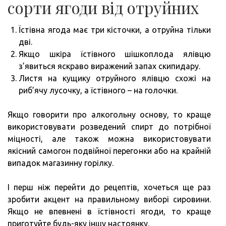
сорти ягоди від отруйних
Їстівна ягода має три кісточки, а отруйна тільки
дві.
Якщо шкіра їстівного шішкоплода ялівцю
з’явиться яскраво виражений запах скипидару.
Листя на кущику отруйного ялівцю схожі на
риб’ячу лусочку, а їстівного – на голочки.
Якщо говорити про алкогольну основу, то краще
використовувати розведений спирт до потрібної
міцності, але також можна використовувати
якісний самогон подвійної перегонки або на крайній
випадок магазинну горілку.
І перш ніж перейти до рецептів, хочеться ще раз
зробити акцент на правильному виборі сировини.
Якщо не впевнені в їстівності ягоди, то краще
приготуйте будь-яку іншу настоянку.