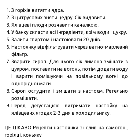
З горіхів витягти ядра.
З цитрусових зняти цедру. Сік видавити.
Ялівцеві плоди розчавити качалкою.
У банку скласти всі інгредієнти, крім води і цукру.
Залити спиртом і настоювати 20 днів.
Настоянку відфільтрувати через ватно-марлевий
фільтр.
Зварити сироп. Для цього сік лимона змішати з
цукром, поставити на вогонь, потім додати воду
і варити помішуючи на повільному вогні до
однорідної маси.
Сироп остудити і змішати з настоєм. Ретельно
розмішати.
Перед дегустацією витримати настойку на
ялівцевих ягодах 2-3 дня в холодильнику.
ЦЕ ЦІКАВО Рецепти настоянки зі слив на самогоні,
горілці, коньяку