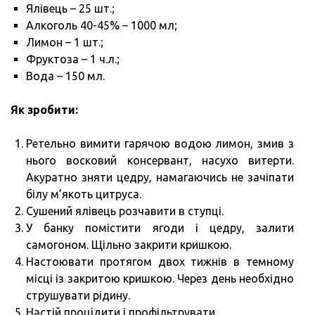
Ялівець – 25 шт.;
Алкоголь 40-45% – 1000 мл;
Лимон – 1 шт.;
Фруктоза – 1 ч.л.;
Вода – 150 мл.
Як зробити:
Ретельно вимити гарячою водою лимон, змив з
нього восковий консервант, насухо витерти.
Акуратно зняти цедру, намагаючись не зачіпати
білу м’якоть цитруса.
Сушений ялівець розчавити в ступці.
У банку помістити ягоди і цедру, залити
самогоном. Щільно закрити кришкою.
Настоювати протягом двох тижнів в темному
місці із закритою кришкою. Через день необхідно
струшувати рідину.
Настій процідити і профільтрувати.