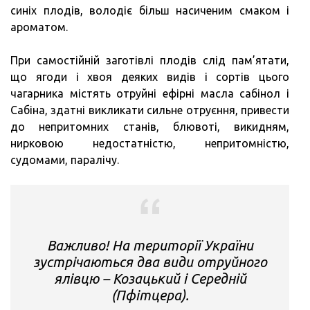
синіх плодів, володіє більш насиченим смаком і
ароматом.
При самостійній заготівлі плодів слід пам’ятати,
що ягоди і хвоя деяких видів і сортів цього
чагарника містять отруйні ефірні масла сабінол і
Сабіна, здатні викликати сильне отруєння, привести
до непритомних станів, блювоті, викидням,
нирковою недостатністю, непритомністю,
судомами, паралічу.
Важливо! На території України
зустрічаються два види отруйного
ялівцю – Козацький і Середній
(Пфітцера).