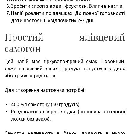
Зробити сироп з води і фруктози. Влити в настій.
Напій розлити по пляшках. До повної готовності
дати настоянці «відпочити» 2-3 дні.
Простий ялівцевий
самогон
Цей напій має гіркувато-пряний смак і хвойний,
дуже насичений запах. Продукт готується з двох
або трьох інгредієнтів.
Для створення настоянки потрібні:
400 мл самогону (50 градусів);
Роздавлені ялівцеві ягідки (половина столової
ложки без верху).
Самогон наливають в банку, додають в нього