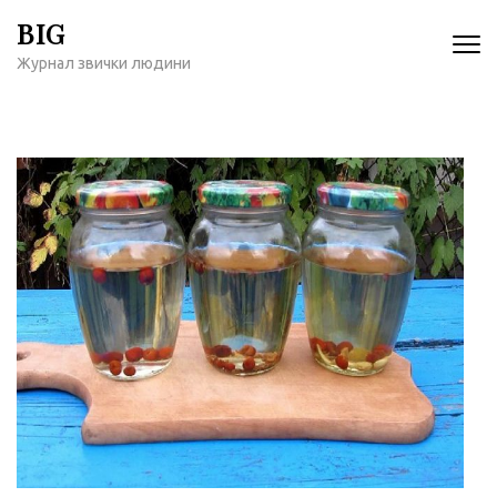
Перейти
BIG
к
Журнал звички людини
содержимому
(нажмите
Enter)