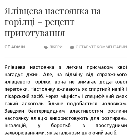
Ялівцева настоянка на
горілці – рецепт
приготування
ОТ
ADMIN
ЛІКЕРИ
ОСТАВЬТЕ КОММЕНТАРИЙ
ЯЛІ
НАС
НА
Ялівцева настоянка з легким присмаком хвої
ГОРІ
нагадує джин. Але, на відміну від справжнього
–
ялівцевого горілки, вона не вимагає додаткової
РЕЦ
перегонки. Настоянку вживають як спиртний напій і
ПРИ
лікарський засіб. Через міцність і специфічний смак
такий алкоголь більше подобається чоловікам.
Завдяки бактерицидним властивостям рослини
настоянку ялівцю використовують для розтирань,
інгаляцій, у боротьбі з простудними
захворюваннями, як загальнозміцнюючий засіб.