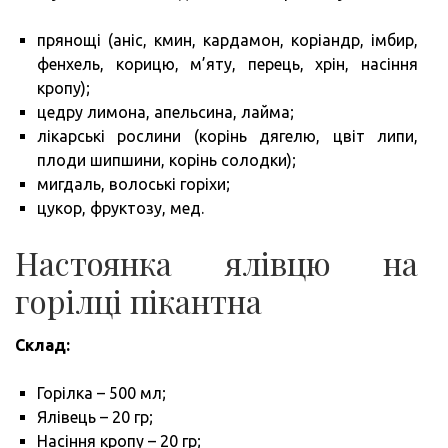
прянощі (аніс, кмин, кардамон, коріандр, імбир,
фенхель, корицю, м’яту, перець, хрін, насіння
кропу);
цедру лимона, апельсина, лайма;
лікарські рослини (корінь дягелю, цвіт липи,
плоди шипшини, корінь солодки);
мигдаль, волоські горіхи;
цукор, фруктозу, мед.
Настоянка ялівцю на
горілці пікантна
Склад:
Горілка – 500 мл;
Ялівець – 20 гр;
Насіння кропу – 20 гр;