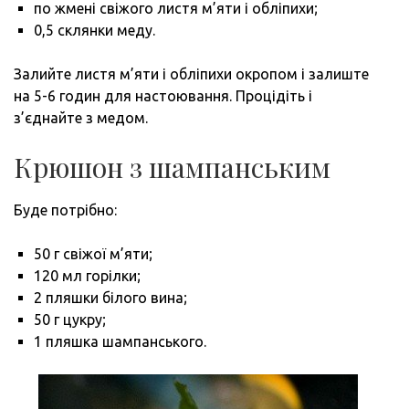
по жмені свіжого листя м’яти і обліпихи;
0,5 склянки меду.
Залийте листя м’яти і обліпихи окропом і залиште
на 5-6 годин для настоювання. Процідіть і
з’єднайте з медом.
Крюшон з шампанським
Буде потрібно:
50 г свіжої м’яти;
120 мл горілки;
2 пляшки білого вина;
50 г цукру;
1 пляшка шампанського.