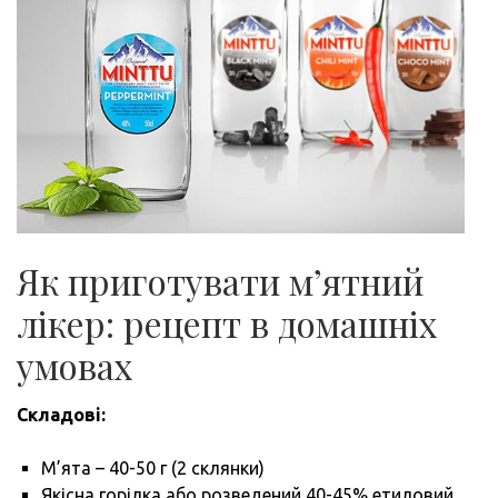
Як приготувати м’ятний
лікер: рецепт в домашніх
умовах
Складові:
М’ята – 40-50 г (2 склянки)
Якісна горілка або розведений 40-45% етиловий