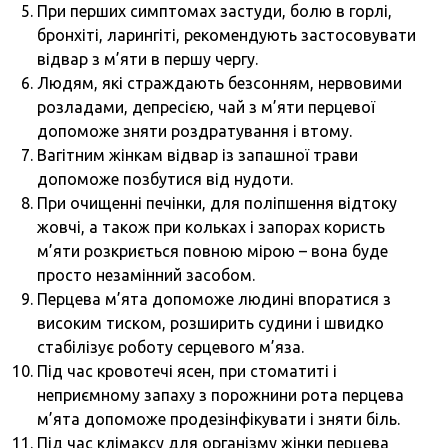
При перших симптомах застуди, болю в горлі,
бронхіті, ларингіті, рекомендують застосовувати
відвар з м’яти в першу чергу.
Людям, які страждають безсонням, нервовими
розладами, депресією, чай з м’яти перцевої
допоможе зняти роздратування і втому.
Вагітним жінкам відвар із запашної трави
допоможе позбутися від нудоти.
При очищенні печінки, для поліпшення відтоку
жовчі, а також при кольках і запорах користь
м’яти розкриється повною мірою – вона буде
просто незамінний засобом.
Перцева м’ята допоможе людині впоратися з
високим тиском, розширить судини і швидко
стабілізує роботу серцевого м’яза.
Під час кровотечі ясен, при стоматиті і
неприємному запаху з порожнини рота перцева
м’ята допоможе продезінфікувати і зняти біль.
Під час клімаксу для організму жінки перцева