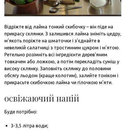
Відріжте від лайма тонкий скибочку – він піде на
прикрасу склянки. З залишився лайма зніміть цедру,
м’якоть поріжте на шматочки і з’єднайте в
невеликій салатниці з тростинним цукром і м’ятою.
Ретельно розімніть всі інгредієнти дерев’яним
товкачем або ложкою, а потім перекладіть суміш у
високу склянку. Заповніть склянку до половини
обсягу льодом (краще колотим), залийте тоніком і
прикрасьте скибочкою лайма чи гілочкою м’яти.
освіжаючий напій
Буде потрібно:
3-3,5 літра води;