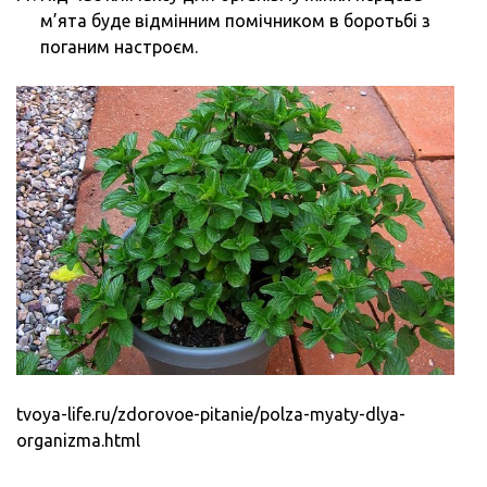
м’ята буде відмінним помічником в боротьбі з
поганим настроєм.
tvoya-life.ru/zdorovoe-pitanie/polza-myaty-dlya-
organizma.html