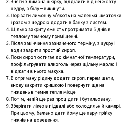
Зняти з лимона шкірку, відділити від неї жовту
цедру, а білу – викинути.
Порізати лимонну м’якоть на маленькі шматочки
і разом з цедрою додати в банку з листям.
Щільно закриту ємність протримати 5 днів в
теплому темному приміщенні.
Після закінчення зазначеного терміну, з цукру і
води зварити простий сироп.
Поки сироп остигає до кімнатної температури,
профільтрувати алкоголь через щільну марлю і
віджати в нього макуха.
В отриману рідину додати сироп, перемішати,
знову закрити кришкою і повернути ще на
тиждень в темне тепле місце.
Потім, напій ще раз процідити і бутильовану.
Зберігати лікер в підвалі або холодильній камері.
При цьому, бажано дати йому ще пару-трійку
тижнів на доведення.