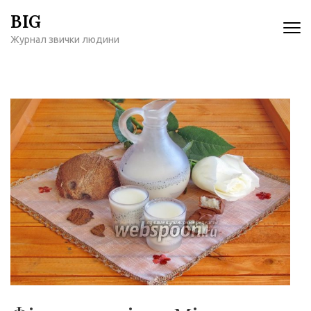
Перейти
BIG
к
Журнал звички людини
содержимому
(нажмите
Enter)