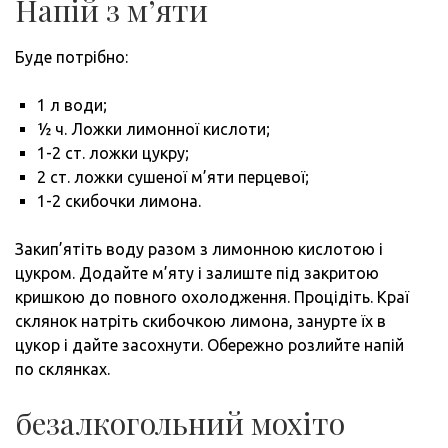
Напій з м’яти
Буде потрібно:
1 л води;
½ ч. Ложки лимонної кислоти;
1-2 ст. ложки цукру;
2 ст. ложки сушеної м’яти перцевої;
1-2 скибочки лимона.
Закип’ятіть воду разом з лимонною кислотою і
цукром. Додайте м’яту і залиште під закритою
кришкою до повного охолодження. Процідіть. Краї
склянок натріть скибочкою лимона, занурте їх в
цукор і дайте засохнути. Обережно розлийте напій
по склянках.
безалкогольний мохіто