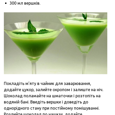
300 мл вершків.
Покладіть м’яту в чайник для заварювання,
додайте цукор, залийте окропом і залиште на ніч.
Шоколад поламайте на шматочки і розтопіть на
водяній бані. Введіть вершки і доведіть до
однорідного стану при постійному помішуванні.
Розлийте шоколад по чашках, додайте