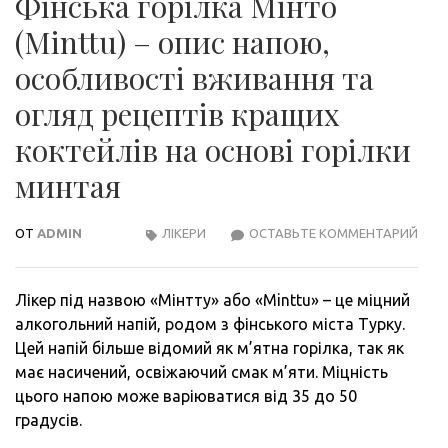
Фінська горілка Мінто
(Minttu) – опис напою,
особливості вживання та
огляд рецептів кращих
коктейлів на основі горілки
минтая
ОТ
ADMIN
ЛІКЕРИ
ОСТАВЬТЕ КОММЕНТАРИЙ
ФІН
ГОР
МІН
Лікер під назвою «Мінтту» або «Minttu» – це міцний
(MIN
алкогольний напій, родом з фінського міста Турку.
–
Цей напій більше відомий як м’ятна горілка, так як
ОПИ
має насичений, освіжаючий смак м’яти. Міцність
НАП
цього напою може варіюватися від 35 до 50
ОСО
градусів.
ВЖИ