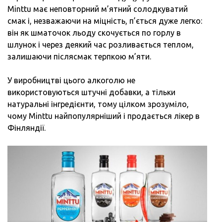
Мinttu має неповторний м’ятний солодкуватий
смак і, незважаючи на міцність, п’ється дуже легко:
він як шматочок льоду скочується по горлу в
шлунок і через деякий час розливається теплом,
залишаючи післясмак терпкою м’яти.
У виробництві цього алкоголю не
використовуються штучні добавки, а тільки
натуральні інгредієнти, тому цілком зрозуміло,
чому Мinttu найпопулярніший і продається лікер в
Фінляндії.