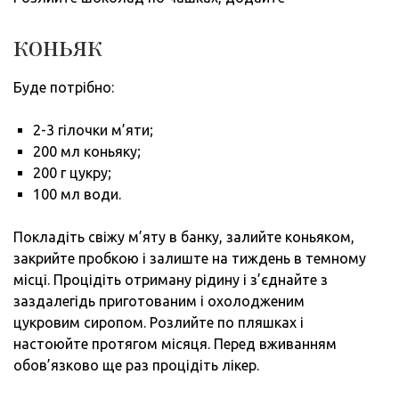
коньяк
Буде потрібно:
2-3 гілочки м’яти;
200 мл коньяку;
200 г цукру;
100 мл води.
Покладіть свіжу м’яту в банку, залийте коньяком,
закрийте пробкою і залиште на тиждень в темному
місці. Процідіть отриману рідину і з’єднайте з
заздалегідь приготованим і охолодженим
цукровим сиропом. Розлийте по пляшках і
настоюйте протягом місяця. Перед вживанням
обов’язково ще раз процідіть лікер.