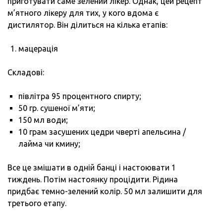
приготувати саме зелений лікер. Однак, цей рецепт
м’ятного лікеру для тих, у кого вдома є
дистилятор. Він ділиться на кілька етапів:
мацерація
Складові:
півлітра 95 процентного спирту;
50 гр. сушеної м’яти;
150 мл води;
10 грам засушених цедри чверті апельсина /
лайма чи кмину;
Все це змішати в одній банці і настоювати 1
тиждень. Потім настоянку процідити. Рідина
придбає темно-зелений колір. 50 мл залишити для
третього етапу.