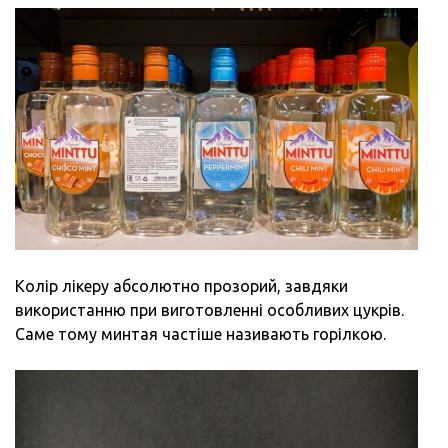
ТА
ОГЛ
РЕЦ
КРА
КОК
НА
ОСН
ГОР
МИН
Колір лікеру абсолютно прозорий, завдяки
використанню при виготовленні особливих цукрів.
Саме тому минтая частіше називають горілкою.