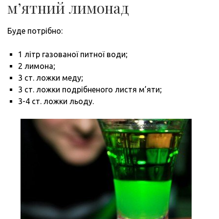
м’ятний лимонад
Буде потрібно:
1 літр газованої питної води;
2 лимона;
3 ст. ложки меду;
3 ст. ложки подрібненого листя м’яти;
3-4 ст. ложки льоду.