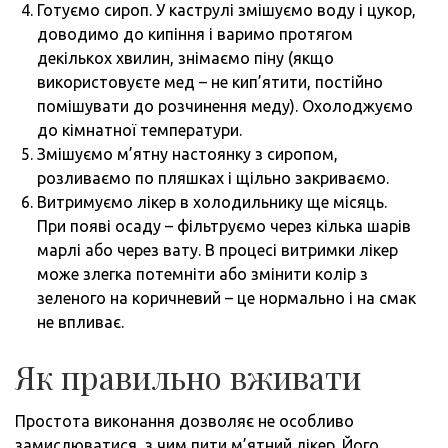
Готуємо сироп. У каструлі змішуємо воду і цукор,
доводимо до кипіння і варимо протягом
декількох хвилин, знімаємо піну (якщо
використовуєте мед – не кип’ятити, постійно
помішувати до розчинення меду). Охолоджуємо
до кімнатної температури.
Змішуємо м’ятну настоянку з сиропом,
розливаємо по пляшках і щільно закриваємо.
Витримуємо лікер в холодильнику ще місяць.
При появі осаду – фільтруємо через кілька шарів
марлі або через вату. В процесі витримки лікер
може злегка потемніти або змінити колір з
зеленого на коричневий – це нормально і на смак
не впливає.
Як правильно вживати
Простота виконання дозволяє не особливо
замислюватися, з чим пити м’ятний лікер. Його