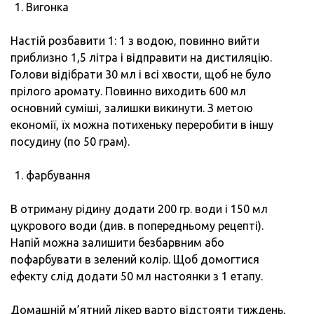
Вигонка
Настій розбавити 1: 1 з водою, повинно вийти
приблизно 1,5 літра і відправити на дистиляцію.
Голови відібрати 30 мл і всі хвости, щоб не було
прілого аромату. Повинно виходить 600 мл
основний суміші, залишки викинути. З метою
економії, їх можна потихеньку переробити в іншу
посудину (по 50 грам).
фарбування
В отриману рідину додати 200 гр. води і 150 мл
цукрового води (див. в попередньому рецепті).
Напій можна залишити безбарвним або
пофарбувати в зелений колір. Щоб домогтися
ефекту слід додати 50 мл настоянки з 1 етапу.
Домашній м’ятний лікер варто відстояти тиждень,