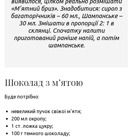
виявилося, цілком реально розмішати
«М’ятний бриз». Знадобитися: сироп з
багаторічників – 60 мл., Шампанське –
30 мл. Змішати в пропорції 2: 1 в
склянці. Спочатку налити
приготований раніше напій, а потім
шампанське.
Шоколад з м’ятою
Буде потрібно:
невеликий пучок свіжої м’яти;
200 мл окропу;
1 ст. ложка цукру;
100 г темного шоколаду;