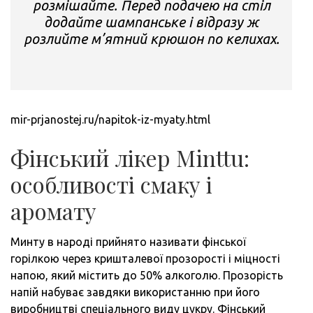
розмішайте. Перед подачею на стіл
додайте шампанське і відразу ж
розлийте м’ятний крюшон по келихах.
mir-prjanostej.ru/napitok-iz-myaty.html
Фінський лікер Мinttu:
особливості смаку і
аромату
Минту в народі прийнято називати фінської
горілкою через кришталевої прозорості і міцності
напою, який містить до 50% алкоголю. Прозорість
напій набуває завдяки використанню при його
виробництві спеціального виду цукру. Фінський