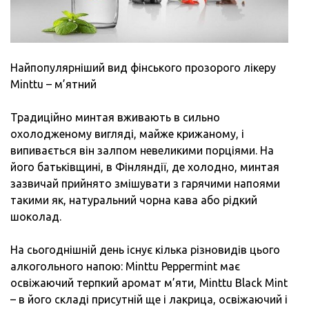
Найпопулярніший вид фінського прозорого лікеру
Minttu – м’ятний
Традиційно минтая вживають в сильно
охолодженому вигляді, майже крижаному, і
випивається він залпом невеликими порціями. На
його батьківщині, в Фінляндії, де холодно, минтая
зазвичай прийнято змішувати з гарячими напоями
такими як, натуральний чорна кава або рідкий
шоколад.
На сьогоднішній день існує кілька різновидів цього
алкогольного напою: Minttu Peppermint має
освіжаючий терпкий аромат м’яти, Minttu Black Mint
– в його складі присутній ще і лакрица, освіжаючий і