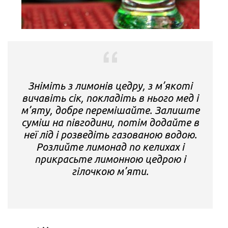
Зніміть з лимонів цедру, з м’якоті
вичавіть сік, покладіть в нього мед і
м’яту, добре перемішайте. Залиште
суміш на півгодини, потім додайте в
неї лід і розведіть газованою водою.
Розлийте лимонад по келихах і
прикрасьте лимонною цедрою і
гілочкою м’яти.