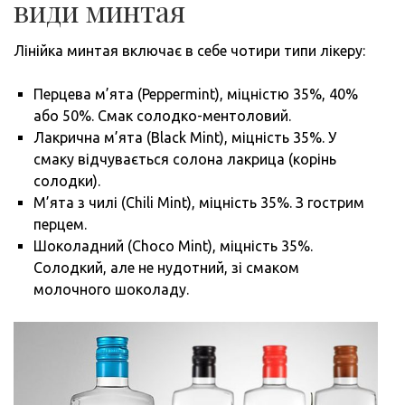
види минтая
Лінійка минтая включає в себе чотири типи лікеру:
Перцева м’ята (Peppermint), міцністю 35%, 40%
або 50%. Смак солодко-ментоловий.
Лакрична м’ята (Black Mint), міцність 35%. У
смаку відчувається солона лакрица (корінь
солодки).
М’ята з чилі (Chili Mint), міцність 35%. З гострим
перцем.
Шоколадний (Choco Mint), міцність 35%.
Солодкий, але не нудотний, зі смаком
молочного шоколаду.