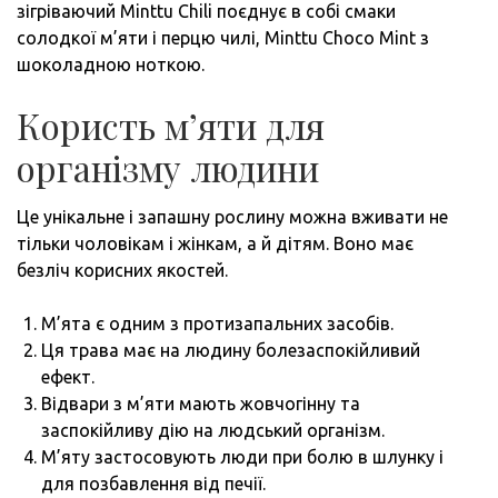
зігріваючий Minttu Chili поєднує в собі смаки
солодкої м’яти і перцю чилі, Minttu Choco Mint з
шоколадною ноткою.
Користь м’яти для
організму людини
Це унікальне і запашну рослину можна вживати не
тільки чоловікам і жінкам, а й дітям. Воно має
безліч корисних якостей.
М’ята є одним з протизапальних засобів.
Ця трава має на людину болезаспокійливий
ефект.
Відвари з м’яти мають жовчогінну та
заспокійливу дію на людський організм.
М’яту застосовують люди при болю в шлунку і
для позбавлення від печії.