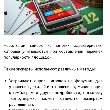
Небольшой список из многих характеристик,
которые учитываются при составлении перечней
популярности площадок.
Также эксперты используют различные методы:
Устраивают опросы игроков на форумах, для
уточнения деталей и отношение администрации
к гемблерам и другие подробности, поскольку
техподдержка может отвечать экспертам
расплывчато.