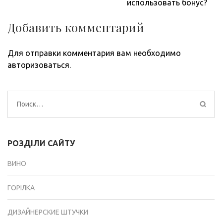
записям
использовать бонус?
Добавить комментарий
Для отправки комментария вам необходимо
авторизоваться
.
Найти:
РОЗДІЛИ САЙТУ
ВИНО
ГОРІЛКА
ДИЗАЙНЕРСКИЕ ШТУЧКИ