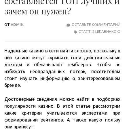
составляется ТОП лучших и
зачем он нужен?
ОТ
ADMIN
ОСТАВЬТЕ КОММЕНТАРИЙ
РЕЙ
СТАТТІ З ЦІКАВИНКОЮ
ОНЛ
КАЗ
КАК
Надежные казино в сети найти сложно, поскольку в
СОС
ней казино могут скрывать свои действительные
ТОП
доходы и обманывают гемблеров. Чтобы не
ЛУЧ
избежать неоправданных потерь, посетителям
И
стоит изучать информацию о заинтересовавшем
ЗАЧ
бренде.
ОН
НУЖ
Достоверные сведения можно найти в подборках
популярности казино. В этой статье рассмотрим
какие критерии учитываются экспертами при
формировании рейтингов. А также какую пользу
они принесут.