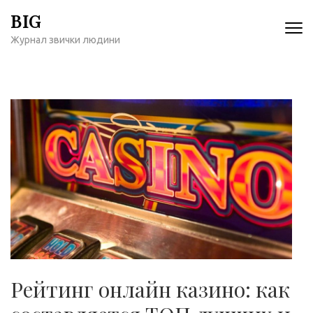
Перейти
BIG
к
Журнал звички людини
содержимому
(нажмите
Enter)
Рейтинг онлайн казино: как