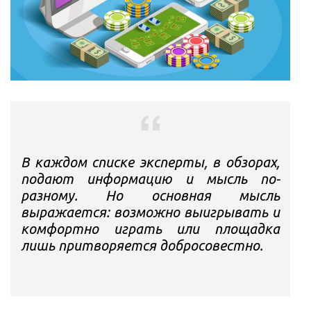
В каждом списке эксперты, в обзорах,
подают информацию и мысль по-
разному. Но основная мысль
выражается: возможно выигрывать и
комфортно играть или площадка
лишь притворяется добросовестно.