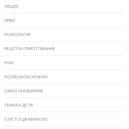
ОБЩЕЕ
ПИВО
ПСИХОЛОГИЯ
РЕЦЕПТИ І ПРИГОТУВАННЯ
РОМ
РОСІЙСЬКОЮ МОВОЮ
САМОГОНОВАРІННЯ
СЕМЬЯ И ДЕТИ
СТАТТІ З ЦІКАВИНКОЮ