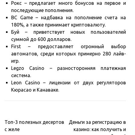
Рокс – предлагает много бонусов на первое и
последующие пополнения.
BC Game – надбавка на пополнение счета на
180%, а также принимает криптовалюту.
Буй – приветствует новых пользователей
суммой до 600 долларов.
First – предоставляет огромный выбор
автоматов, среди которых примерно 280 лайв-
игр.
Legzo Сasino – разносторонняя платежная
система.
Leon Casino – лицензии от двух регуляторов
Кюрасао и Канаваке.
Навигация
Топ-3 полезных десертов
Деньги за регистрацию в
по
с желе
казино: как получить и