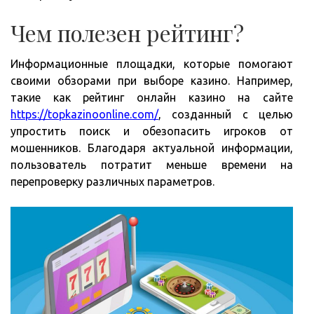
Чем полезен рейтинг?
Информационные площадки, которые помогают
своими обзорами при выборе казино. Например,
такие как рейтинг онлайн казино на сайте
https://topkazinoonline.com/
, созданный с целью
упростить поиск и обезопасить игроков от
мошенников. Благодаря актуальной информации,
пользователь потратит меньше времени на
перепроверку различных параметров.