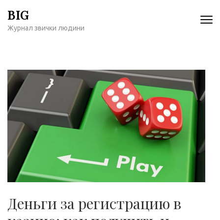
Перейти
BIG
к
Журнал звички людини
содержимому
(нажмите
Enter)
Деньги за регистрацию в