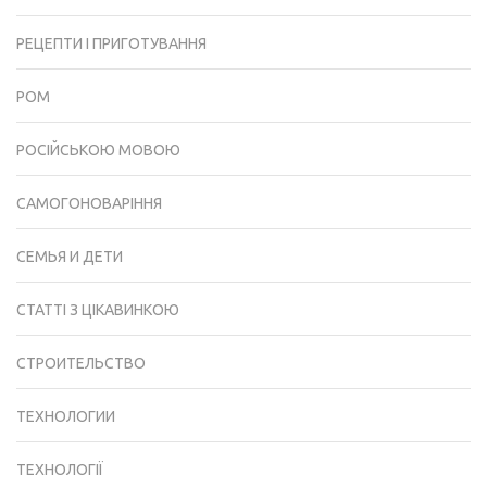
РЕЦЕПТИ І ПРИГОТУВАННЯ
РОМ
РОСІЙСЬКОЮ МОВОЮ
САМОГОНОВАРІННЯ
СЕМЬЯ И ДЕТИ
СТАТТІ З ЦІКАВИНКОЮ
СТРОИТЕЛЬСТВО
ТЕХНОЛОГИИ
ТЕХНОЛОГІЇ