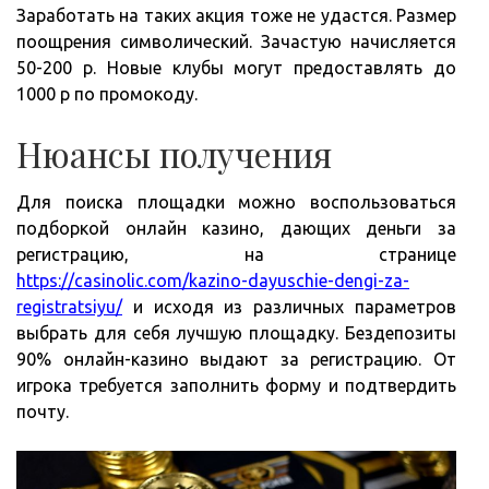
Заработать на таких акция тоже не удастся. Размер
поощрения символический. Зачастую начисляется
50-200 р. Новые клубы могут предоставлять до
1000 р по промокоду.
Нюансы получения
Для поиска площадки можно воспользоваться
подборкой онлайн казино, дающих деньги за
регистрацию, на странице
https://casinolic.com/kazino-dayuschie-dengi-za-
registratsiyu/
и исходя из различных параметров
выбрать для себя лучшую площадку. Бездепозиты
90% онлайн-казино выдают за регистрацию. От
игрока требуется заполнить форму и подтвердить
почту.