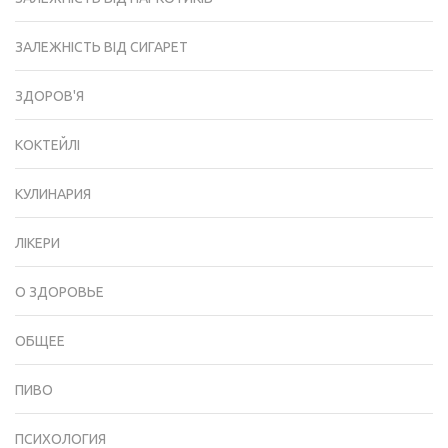
ЗАЛЕЖНІСТЬ ВІД СИГАРЕТ
ЗДОРОВ'Я
КОКТЕЙЛІ
КУЛИНАРИЯ
ЛІКЕРИ
О ЗДОРОВЬЕ
ОБЩЕЕ
ПИВО
ПСИХОЛОГИЯ