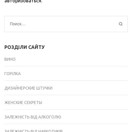
авторизоваться
.
Найти:
РОЗДІЛИ САЙТУ
ВИНО
ГОРІЛКА
ДИЗАЙНЕРСКИЕ ШТУЧКИ
ЖЕНСКИЕ СЕКРЕТЫ
ЗАЛЕЖНІСТЬ ВІД АЛКОГОЛЮ
ЗАЛЕЖНІСТЬ ВІД НАРКОТИКІВ