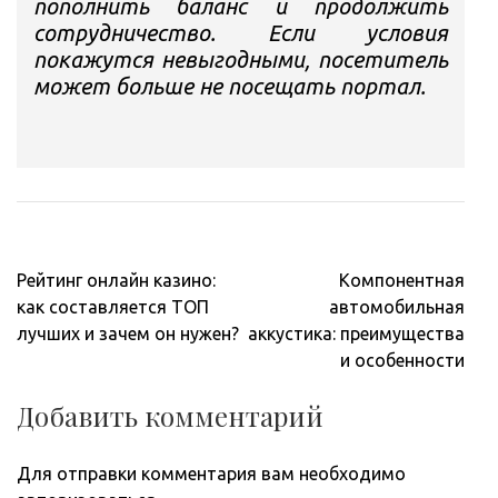
пополнить баланс и продолжить
сотрудничество. Если условия
покажутся невыгодными, посетитель
может больше не посещать портал.
Навигация
Рейтинг онлайн казино:
Компонентная
по
как составляется ТОП
автомобильная
записям
лучших и зачем он нужен?
аккустика: преимущества
и особенности
Добавить комментарий
Для отправки комментария вам необходимо