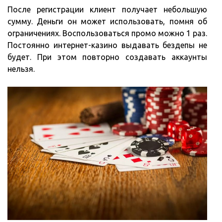
После регистрации клиент получает небольшую
сумму. Деньги он может использовать, помня об
ограничениях. Воспользоваться промо можно 1 раз.
Постоянно интернет-казино выдавать бездепы не
будет. При этом повторно создавать аккаунты
нельзя.