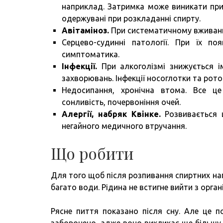
наприклад. Затримка може виникати при
одержувані при розкладанні спирту.
Авітаміноз.
При систематичному вживанн
Серцево-судинні патології. При їх п
симптоматика.
Інфекції.
При алкоголізмі знижується і
захворювань. Інфекції носоглотки та рот
Недосипання, хронічна втома. Все це
сонливість, почервоніння очей.
Алергії, набряк Квінке.
Розвивається 
негайного медичного втручання.
Що робити
Для того щоб після розпивання спиртних на
багато води. Рідина не встигне вийти з орган
Рясне пиття показано після сну. Але це п