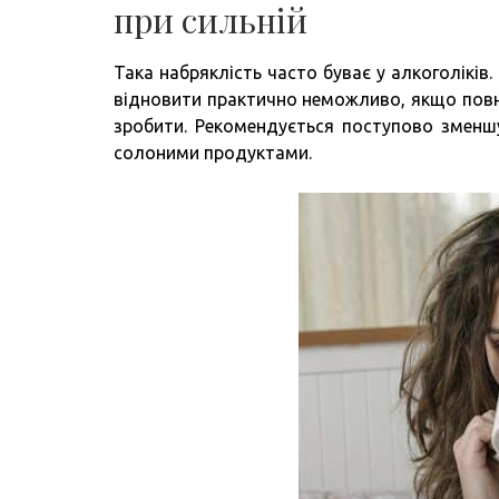
при сильній
Така набряклість часто буває у алкоголікі
відновити практично неможливо, якщо повн
зробити. Рекомендується поступово зменшу
солоними продуктами.