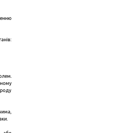
денню
анів:
олем.
вному
 роду
чима,
вки.