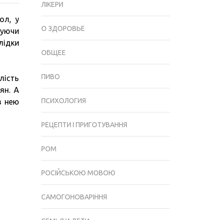
ЛІКЕРИ
АЛКОГОЛЮ:
ол, у
ЧОМУ
О ЗДОРОВЬЕ
нуючи
ВОНИ
лідки
З’ЯВЛЯЮТЬСЯ,
ОБЩЕЕ
І
ЯК
ПИВО
лість
ЇХ
ян. А
ПОЗБУТИСЯ?
ПСИХОЛОГИЯ
з нею
РЕЦЕПТИ І ПРИГОТУВАННЯ
РОМ
РОСІЙСЬКОЮ МОВОЮ
САМОГОНОВАРІННЯ