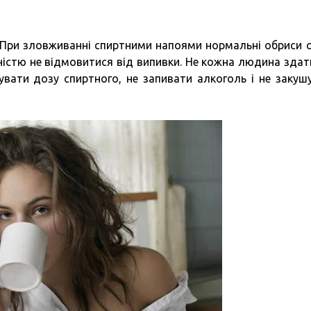
в. При зловживанні спиртними напоями нормальні обриси 
істю не відмовитися від випивки. Не кожна людина здат
вати дозу спиртного, не запивати алкоголь і не закуш