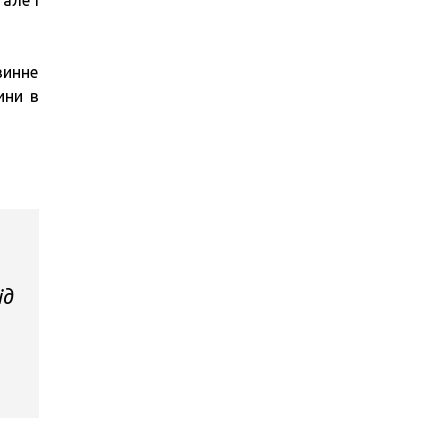
але і
винне
ини в
ід