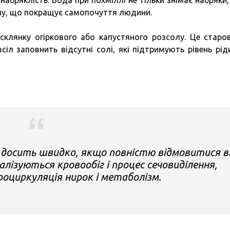
абряклість. Вода при похміллі не тільки знімає набряки, 
лу, що покращує самопочуття людини.
клянку огіркового або капустяного розсолу. Це старо
сіл заповнить відсутні солі, які підтримують рівень рід
 досить швидко, якщо повністю відмовитися в
лізуються кровообіг і процес сечовиділення,
оциркуляція нирок і метаболізм.