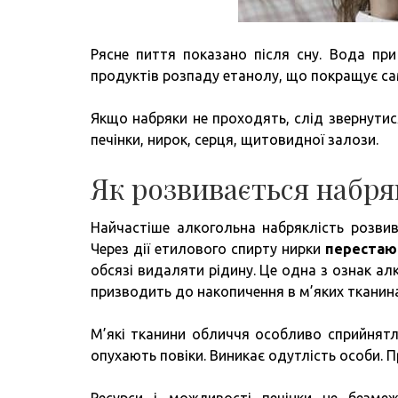
Рясне пиття показано після сну. Вода при
продуктів розпаду етанолу, що покращує с
Якщо набряки не проходять, слід звернутис
печінки, нирок, серця, щитовидної залози.
Як розвивається набря
Найчастіше алкогольна набряклість розвив
Через дії етилового спирту нирки
перестаю
обсязі видаляти рідину. Це одна з ознак а
призводить до накопичення в м’яких тканина
М’які тканини обличчя особливо сприйнятл
опухають повіки. Виникає одутлість особи. П