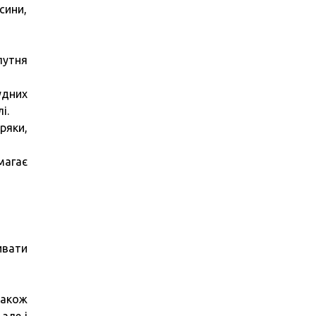
сини,
путня
удних
і.
ряки,
магає
ивати
також