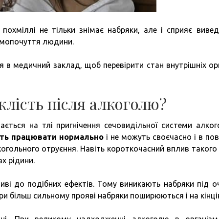
 похміллі не тільки знімає набряки, але і сприяє виве
амопочуття людини.
я в медичний заклад, щоб перевірити стан внутрішніх орг
клість після алкоголю?
ається на тлі пригнічення сечовидільної системи алког
ть працювати нормально
і не можуть своєчасно і в по
лкогольного отруєння. Навіть короткочасний вплив такого
х рідини.
иві до подібних ефектів. Тому виникають набряки під о
ри більш сильному прояві набряки поширюються і на кінці