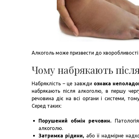
Алкоголь може призвести до хворобливості і
Чому набрякають після
Набряклість – це завжди
ознака неполадо
набрякають після алкоголю, в першу черг
речовина діє на всі органи і системи, том
Серед таких:
Порушений обмін речовин.
Патологія
алкоголю.
Затримка рідини,
або її надмірне надх