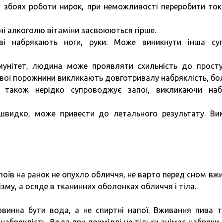
 збоях роботи нирок, при неможливості переробити ток
і алкоголю вітаміни засвоюються гірше.
ояві набрякають ноги, руки. Може виникнути інша су
мунітет, людина може проявляти схильність до прост
ової порожнини викликають довготривалу набряклість, бол
 також нерідко супроводжує запої, викликаючи наб
швидко, може привести до летального результату. Ви
поїв на ранок не опухло обличчя, не варто перед сном вж
ізму, а осяде в тканинних оболонках обличчя і тіла.
овинна бути вода, а не спиртні напої. Вживання пива 