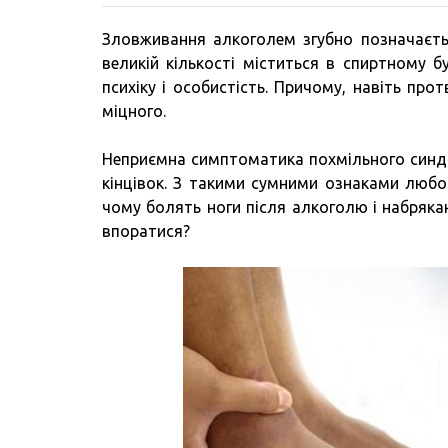
Зловживання алкоголем згубно позначається
великій кількості міститься в спиртному 
психіку і особистість. Причому, навіть про
міцного.
Неприємна симптоматика похмільного синдром
кінцівок. З такими сумними ознаками любо
чому болять ноги після алкоголю і набряка
впоратися?