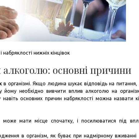
 набряклості нижніх кінцівок
 алкоголю: основні причини
к
в організмі. Якщо людина шукає відповідь на питання,
у йому необхідно вивчити вплив алкоголю на організ
у навіть основних причин набряклості можна назвати кі
 може мати місце спочатку, і посилюватися під вп
одження в організм, як буває при надмірному вживанні 