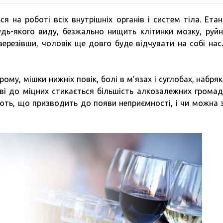
 на роботі всіх внутрішніх органів і систем тіла. Етан
будь-якого виду, безжально нищить клітинки мозку, руй
тверезівши, чоловік ще довго буде відчувати на собі нас
у, мішки нижніх повік, болі в м’язах і суглобах, набряк
ві до міцних стикається більшість алкозалежних громад
ють, що призводить до появи неприємності, і чи можна 