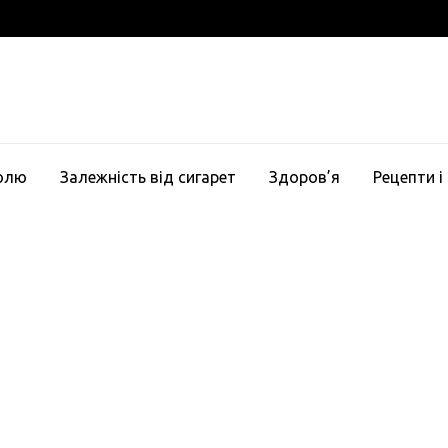
голю
Залежність від сигарет
Здоров’я
Рецепти і