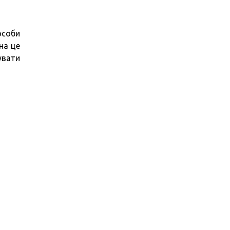
особи
на це
увати