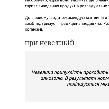
заборонено, адже воно викликає ще більшу н
сприяє виведенню продуктів розпаду етано
До прийому води рекомендується випити с
засіб підтримує і традиційна медицина. Роз
організмі.
при невеликій
Невелика припухлість проходить
алкоголю. В результаті норма
поліпшується мікр