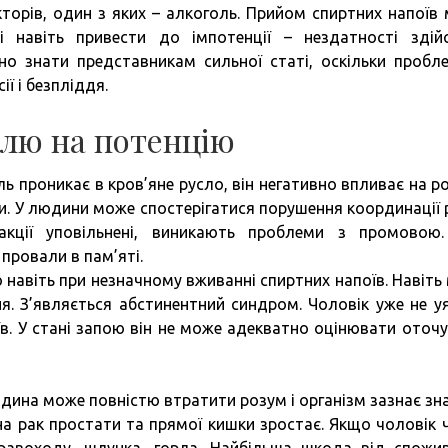
кторів, один з яких – алкоголь. Прийом спиртних напоїв
і навіть привести до імпотенції – нездатності здій
но знати представникам сильної статі, оскільки пробл
ї і безпліддя.
олю на потенцію
ь проникає в кров’яне русло, він негативно впливає на р
ки. У людини може спостерігатися порушення координації р
еакції уповільнені, виникають проблеми з промовою
провали в пам’яті.
 навіть при незначному вживанні спиртних напоїв. Навіть
я. З’являється абстинентний синдром. Чоловік уже не у
в. У стані запою він не може адекватно оцінювати оточ
дина може повністю втратити розум і організм зазнає зн
 на рак простати та прямої кишки зростає. Якщо чоловік 