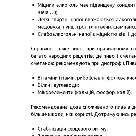
Міцний алкоголь має підвищену концентра
чача …);
Легкі спиртні напої вважаються алкогол
медовуха, пунш, грог, глінтвейн, шампансь
Слабоалкогольні напої з міцністю від 1 до
Справжнє свіже пиво, при правильному спо
багато народних рецептів, де пиво і смета
сметаною рекомендують при дистрофії. Пиво м
Вітаміни (тіамін, рибофлавін, фолієва кис
Білки і вуглеводи;
Мікроелементи (кальцій, фосфор, калій).
Рекомендована доза споживаного пива в де
більше шкоди, ніж користі. Дотримуючись ре
Стабілізація серцевого ритму;