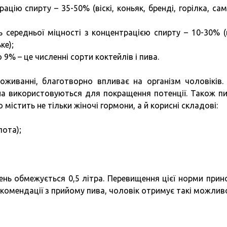
цію спирту – 35-50% (віскі, коньяк, бренді, горілка, сам
ь середньої міцності з концентрацією спирту – 10-30% (
ке);
 9% – це численні сорти коктейлів і пива.
живанні, благотворно впливає на організм чоловіків. 
на використовуються для покращення потенції. Також пи
істить не тільки жіночі гормони, а й корисні складові:
лота);
нь обмежується 0,5 літра. Перевищення цієї норми прин
комендації з прийому пива, чоловік отримує такі можливо