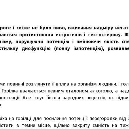
роге і свіже не було пиво, вживання надміру нега
ається протистояння естрогенів і тестостерону.
Ж
ізму, порушуючи потенцію і змінюючи якість спе
тильну дисфункцію (повну імпотенцію), розвиває
ми повинні розглянути її вплив на організм людини. І гол
ю. Горілка вважається певним еталоном алкоголю, а над
отенції. Але існує безліч народних рецептів, як підв
:
ха на горілці для посилення потенції: перегородки від 
істити в темне місце, щільно закриту ємність на тиж