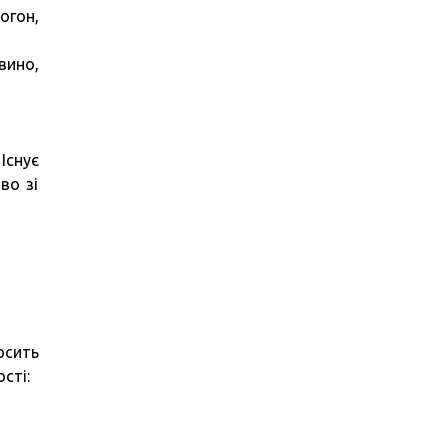
огон,
вино,
Існує
во зі
осить
сті: