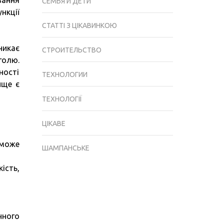
вання
СЕМЬЯ И ДЕТИ
нкції
СТАТТІ З ЦІКАВИНКОЮ
никає
СТРОИТЕЛЬСТВО
голю.
ності
ТЕХНОЛОГИИ
ище є
ТЕХНОЛОГІЇ
ЦІКАВЕ
може
ШАМПАНСЬКЕ
ість,
нного