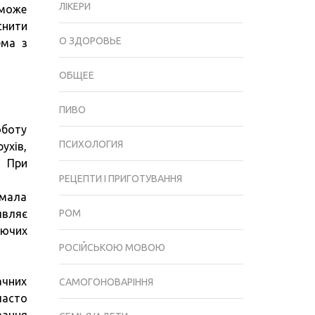
ЛІКЕРИ
 може
ВПЛИВ
снити
АЛКОГОЛЮ
О ЗДОРОВЬЕ
ема з
НА
ПОТЕНЦІЮ
ОБЩЕЕ
У
ЧОЛОВІКІВ
ПИВО
оботу
ПСИХОЛОГИЯ
ухів,
. При
РЕЦЕПТИ І ПРИГОТУВАННЯ
 мала
являє
РОМ
уючих
РОСІЙСЬКОЮ МОВОЮ
ачних
САМОГОНОВАРІННЯ
часто