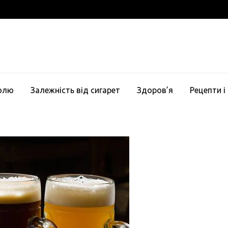
голю
Залежність від сигарет
Здоров’я
Рецепти і