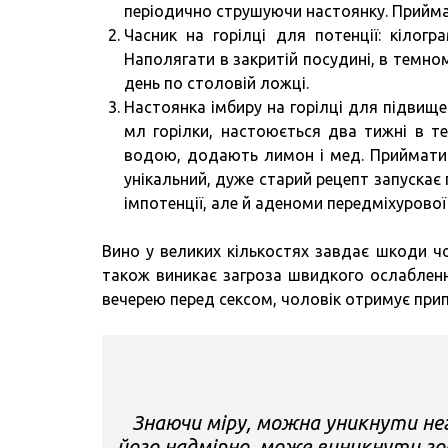
періодично струшуючи настоянку. Приймат
Часник на горілці для потенції: кілогр
Наполягати в закритій посудині, в темно
день по столовій ложці.
Настоянка імбиру на горілці для підвище
мл горілки, настоюється два тижні в т
водою, додають лимон і мед. Приймати д
унікальний, дуже старий рецепт запускає 
імпотенції, але й аденоми передміхурової
Вино у великих кількостях завдає шкоди 
також виникає загроза швидкого ослабленн
вечерею перед сексом, чоловік отримує прип
Знаючи міру, можна уникнути не
його надмірно, може виникнути г