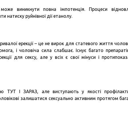
може виникнути повна імпотенція. Процеси віднов
ти натиску руйнівної дії етанолу.
ривалої ерекції – це не вирок для статевого життя чолові
мога, і чоловіча сила слабшає. Існує багато препаратів
кції для сексу, але у всіх є свої мінуси і протипоказ
ю ТУТ І ЗАРАЗ, але виступають у якості профілакт
оловікові залишатися сексуально активним протягом баг