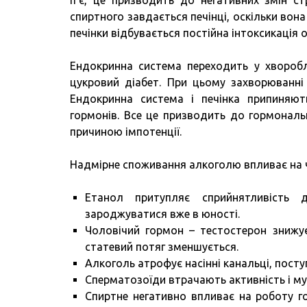
п’є, це призводить до негативних змін с
спиртного завдається печінці, оскільки вон
печінки відбувається постійна інтоксикація о
Ендокринна система переходить у хворобл
цукровий діабет. При цьому захворюванні
Ендокринна система і печінка припиняют
гормонів. Все це призводить до гормональ
причиною імпотенції.
Надмірне споживання алкоголю впливає на ч
Етанол притупляє сприйнятливість 
зароджуватися вже в юності.
Чоловічий гормон – тестостерон знижує
статевий потяг зменшується.
Алкоголь атрофує насінні канальці, посту
Сперматозоїди втрачають активність і мут
Спиртне негативно впливає на роботу г