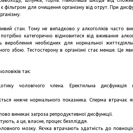
травоходу, шлунка, горла. Найбільша шкода від спожи
а є фільтром для очищення організму від отрут. При дисфу
рганізму.
ивий стан. Тому не випадково у алкоголіків часто ви
 потрібно категорично відмовитися від вживання алко
ь вироблення необхідних для нормальної життєдіяль
ного збою. Тестостерону в організмі стає менше. Це яв
оловіків так:
дотику чоловічого члена. Еректильна дисфункція 
ться нижче нормального показника. Сперма втрачає як
пово виникає загроза репродуктивної дисфункції.
ують, а це, власне, процес безпліддя.
оловного мозку. Яєчка втрачають здатність до повноці