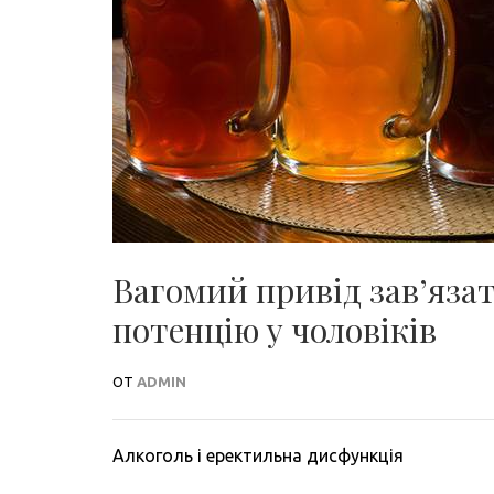
Вагомий привід зав’яза
потенцію у чоловіків
ОТ
ADMIN
Алкоголь і еректильна дисфункція