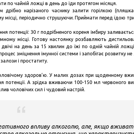
и по чайній ложці в день до їди протягом місяця.
ам дрібно нарізаного часнику залити горілкою (пляшка 
му місці, періодично струшуючи. Приймати перед їдою три
ння потенції: 30 г подрібненого кореня імбиру заливаєтьс
емному місці. Готову настоянку розбавляють дистильо
вічі на день за 15 хвилин до їжі по одній чайній ложці
процес зміцнення імунної системи і запобігає розвитку не
 залози і простатиту.
чоловічому здоров’ю. У малих дозах при щоденному вжи
я потенції. А зрідка вживаючи 100-150 мл червоного ви
лив чоловічих сил і чудовий настрій.
гативного впливу алкоголю, але, якщо вживат
остре алкогольне отруєння, що характеризуєт