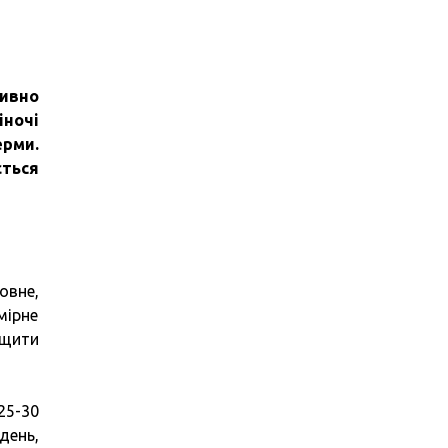
тивно
іночі
рми.
ться
овне,
мірне
ищити
25-30
день,