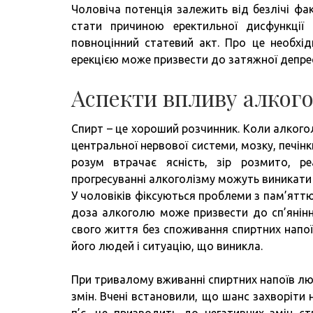
Чоловіча потенція залежить від безлічі фа
стати причиною еректильної дисфункції 
повноцінний статевий акт. Про це необхід
ерекцією може призвести до затяжної депресі
Аспекти впливу алког
Спирт – це хороший розчинник. Коли алкогол
центральної нервової системи, мозку, печін
розум втрачає ясність, зір розмито, р
прогресуванні алкоголізму можуть виникати 
У чоловіків фіксуються проблеми з пам’яттю
доза алкоголю може призвести до сп’янінн
свого життя без споживання спиртних напої
його людей і ситуацію, що виникла.
При тривалому вживанні спиртних напоїв лю
змін. Вчені встановили, що шанс захворіти