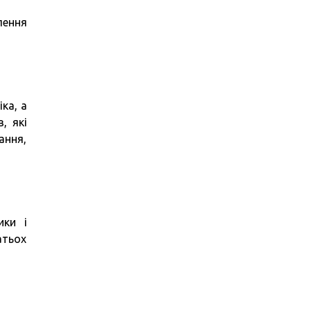
лення
ка, а
, які
ання,
ики і
атьох