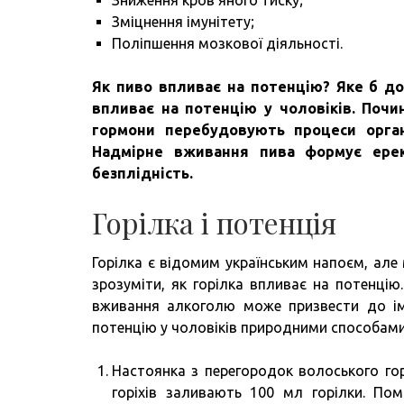
Зниження кров’яного тиску;
Зміцнення імунітету;
Поліпшення мозкової діяльності.
Як пиво впливає на потенцію?
Яке б до
впливає на потенцію у чоловіків.
Почин
гормони перебудовують процеси орган
Надмірне вживання пива формує ерек
безплідність.
Горілка і потенція
Горілка є відомим українським напоєм, але 
зрозуміти, як горілка впливає на потенці
вживання алкоголю може призвести до імп
потенцію у чоловіків природними способами
Настоянка з перегородок волоського горі
горіхів заливають 100 мл горілки. Пом