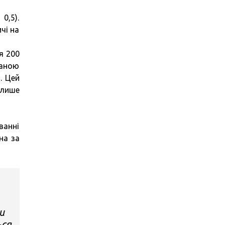
0,5).
чі на
я 200
ваною
. Цей
 лише
ванні
на за
и
ься