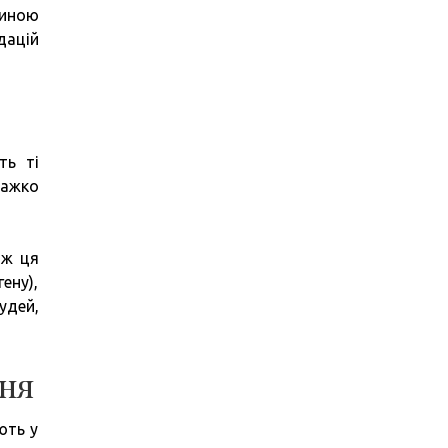
виною
дацій
ть ті
важко
іж ця
ену),
удей,
ння
ють у