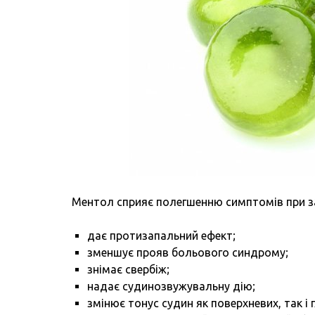
Ментол сприяє полегшенню симптомів при з
дає протизапальний ефект;
зменшує прояв больового синдрому;
знімає свербіж;
надає судинозвужувальну дію;
змінює тонус судин як поверхневих, так і