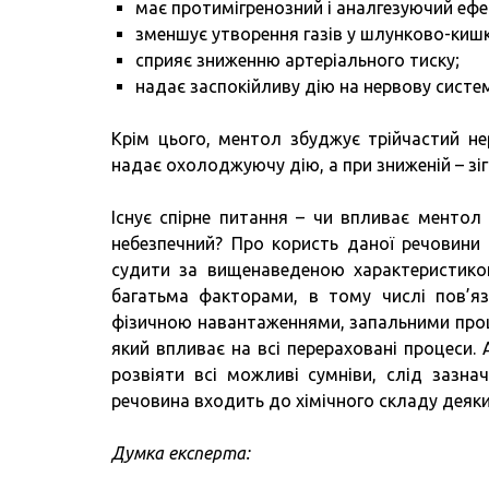
має протимігренозний і аналгезуючий ефе
зменшує утворення газів у шлунково-кишк
сприяє зниженню артеріального тиску;
надає заспокійливу дію на нервову систем
Крім цього, ментол збуджує трійчастий не
надає охолоджуючу дію, а при зниженій – зіг
Існує спірне питання – чи впливає ментол
небезпечний? Про користь даної речовини
судити за вищенаведеною характеристикою
багатьма факторами, в тому числі пов’я
фізичною навантаженнями, запальними проце
який впливає на всі перераховані процеси.
розвіяти всі можливі сумніви, слід зазна
речовина входить до хімічного складу деяк
Думка експерта: