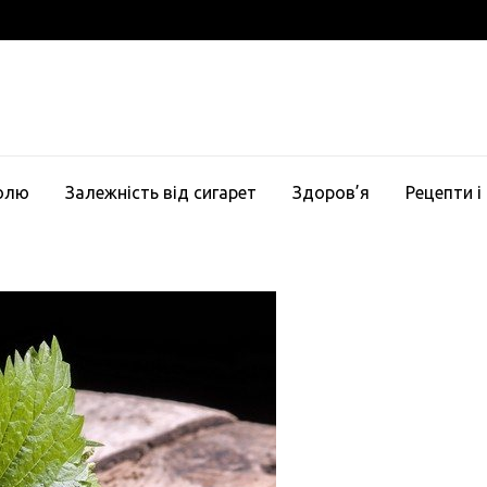
голю
Залежність від сигарет
Здоров’я
Рецепти і