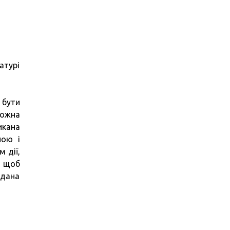
атурі
 бути
можна
икана
ною і
 дії,
, щоб
 дана