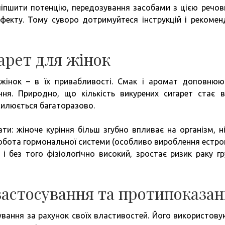
іпшити потенцію, передозування засобами з цією речо
екту. Тому суворо дотримуйтеся інструкцій і рекомен
арет для жінок
інок – в їх привабливості. Смак і аромат доповнюю
іння. Природно, що кількість викурених сигарет стає 
силюється багаторазово.
и: жіноче куріння більш згубно впливає на організм, н
робота гормональної системи (особливо вироблення естрог
і без того фізіологічно високий, зростає ризик раку гр
застосування та протипоказа
вання за рахунок своїх властивостей. Його використову