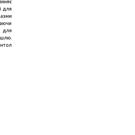
пиняє
і для
пазми
ваючи
ь для
ашлю.
ентол