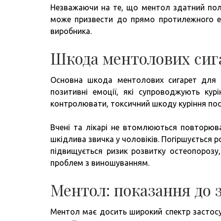
Незважаючи на те, що ментол здатний пол
може призвести до прямо протилежного еф
виробника.
Шкода ментолових сиг
Основна шкода ментолових сигарет для ж
позитивні емоції, які супроводжують кур
контролювати, токсичний шкоду куріння по
Вчені та лікарі не втомлюються повторюват
шкідлива звичка у чоловіків. Погіршується 
підвищується ризик розвитку остеопорозу, 
проблем з виношуванням.
Ментол: показання до 
Ментол має досить широкий спектр застосу