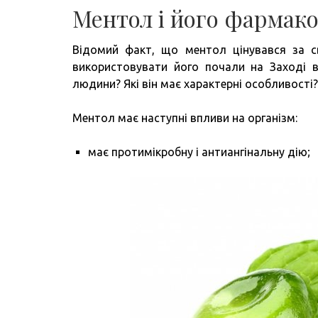
Ментол і його фармако
Відомий факт, що ментол цінувався за св
використовувати його почали на Заході в
людини? Які він має характерні особливості?
Ментол має наступні впливи на організм:
має протимікробну і антиангінальну дію;