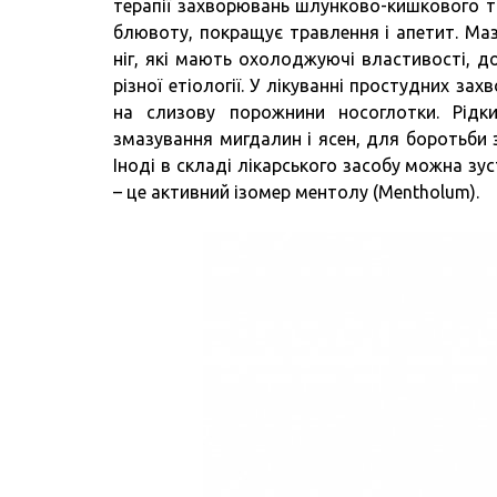
терапії захворювань шлунково-кишкового т
блювоту, покращує травлення і апетит. Маз
ніг, які мають охолоджуючі властивості, д
різної етіології. У лікуванні простудних за
на слизову порожнини носоглотки. Рід
змазування мигдалин і ясен, для боротьби
Іноді в складі лікарського засобу можна зу
– це активний ізомер ментолу (Mentholum).