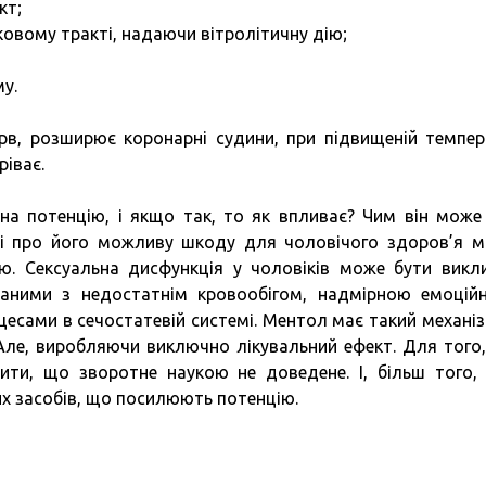
кт;
овому тракті, надаючи вітролітичну дію;
у.
рв, розширює коронарні судини, при підвищеній темпер
ріває.
 на потенцію, і якщо так, то як впливає? Чим він може
 і про його можливу шкоду для чоловічого здоров’я 
. Сексуальна дисфункція у чоловіків може бути викл
заними з недостатнім кровообігом, надмірною емоцій
сами в сечостатевій системі. Ментол має такий механізм
 Але, виробляючи виключно лікувальний ефект. Для того
чити, що зворотне наукою не доведене. І, більш того,
их засобів, що посилюють потенцію.