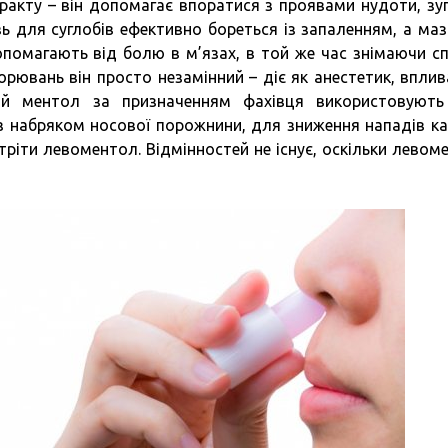
ракту – він допомагає впоратися з проявами нудоти, зу
ь для суглобів ефективно бореться із запаленням, а маз
опомагають від болю в м’язах, в той же час знімаючи с
хворювань він просто незамінний – діє як анестетик, впли
кий ментол за призначенням фахівця використовуют
 з набряком носової порожнини, для зниження нападів к
стріти левоментол. Відмінностей не існує, оскільки левом