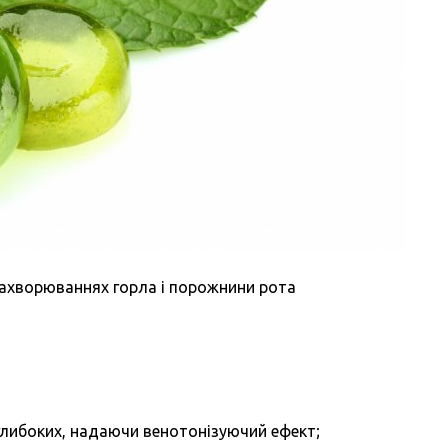
ахворюваннях горла і порожнини рота
 глибоких, надаючи венотонізуючий ефект;