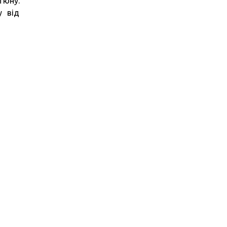
тюну.
у від