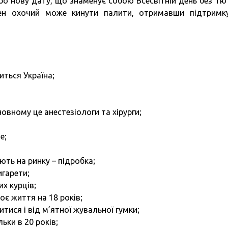
про нову дату, що знаменує собою Всесвітній день без тю
ен охочий може кинути палити, отримавши підтримк
ться Україна;
сновному це анестезіологи та хірурги;
е;
ють на ринку – підробка;
игарети;
х курців;
є життя на 18 років;
тися і від м’ятної жувальної гумки;
ьки в 20 років;