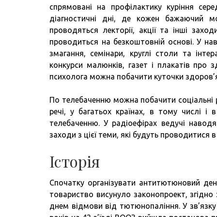
спрямовані на профілактику куріння сере
діагностичні дні, де кожен бажаючий м
проводяться лекторії, акції та інші захо
проводиться на безкоштовній основі. У нав
змагання, семінари, круглі столи та інт
конкурси малюнків, газет і плакатів про з
психолога можна побачити куточки здоров’я,
По телебаченню можна побачити соціальні 
речі, у багатьох країнах, в тому числі і
телебаченню. У радіоефірах ведучі наводя
заходи з цієї теми, які будуть проводитися в
Історія
Спочатку організувати антитютюновий день
товариство висунуло законопроект, згідно 
днем відмови від тютюнопаління. У зв’язку 