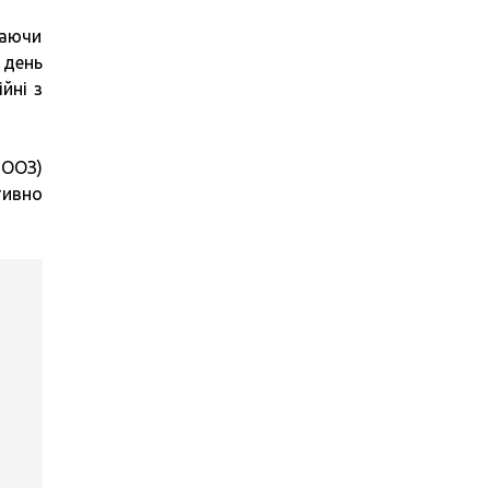
гаючи
 день
йні з
ВООЗ)
тивно