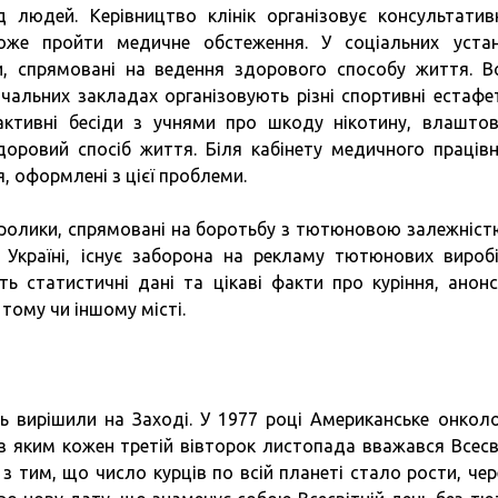
д людей. Керівництво клінік організовує консультатив
оже пройти медичне обстеження. У соціальних уста
ди, спрямовані на ведення здорового способу життя. В
чальних закладах організовують різні спортивні естафе
ерактивні бесіди з учнями про шкоду нікотину, влашто
доровий спосіб життя. Біля кабінету медичного працівн
 оформлені з цієї проблеми.
ролики, спрямовані на боротьбу з тютюновою залежніст
 в Україні, існує заборона на рекламу тютюнових вироб
ть статистичні дані та цікаві факти про куріння, анон
 тому чи іншому місті.
 вирішили на Заході. У 1977 році Американське онколо
з яким кожен третій вівторок листопада вважався Всесв
з тим, що число курців по всій планеті стало рости, чер