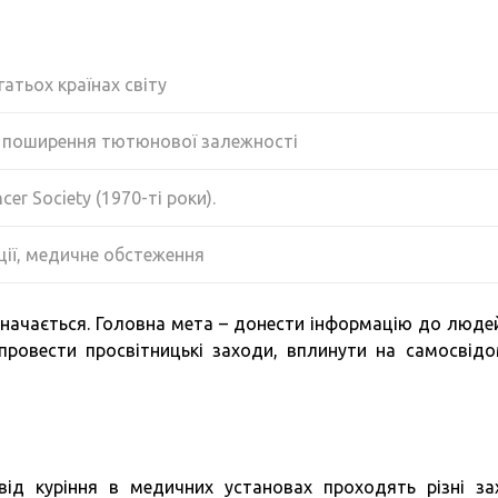
агатьох країнах світу
 поширення тютюнової залежності
er Society (1970-ті роки).
ції, медичне обстеження
значається. Головна мета – донести інформацію до люде
провести просвітницькі заходи, вплинути на самосвідо
ід куріння в медичних установах проходять різні за