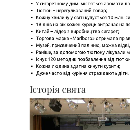
У сигаретному димі містяться аромати лав
Тютюн – нерегульований товар;
Кожну хвилину у світі купується 10 млн. си
18 днів на рік кожен курець витрачає на п
Китай – лідер з виробництва сигарет;
Торгова марка «Marlboro» отримала прізв
Музей, присвячений палінню, можна відві
Раніше, за допомогою тютюну лікували міг
Існує 120 методик позбавлення від тютюн
Кожна людина здатна кинути курити;
Дуже часто від куріння страждають діти,
Історія свята