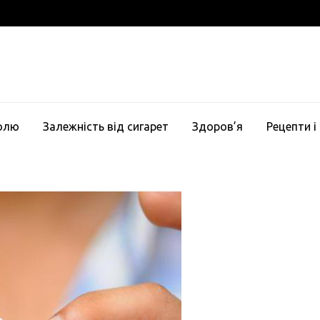
голю
Залежність від сигарет
Здоров’я
Рецепти і