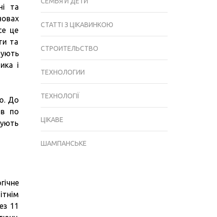
СЕМЬЯ И ДЕТИ
ні та
новах
СТАТТІ З ЦІКАВИНКОЮ
се це
ти та
СТРОИТЕЛЬСТВО
вують
ика і
ТЕХНОЛОГИИ
ТЕХНОЛОГІЇ
ю. До
ів по
ЦІКАВЕ
сують
ШАМПАНСЬКЕ
гічне
ітнім
ез 11