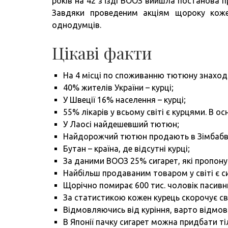
років на 42 з’їзді ВООЗ вийшла постанова 
Завдяки проведеним акціям щороку кож
однодумців.
Цікаві факти
На 4 місці по споживанню тютюну знаходи
40% жителів України – курці;
У Швеції 16% населення – курці;
55% лікарів у всьому світі є курцями. В о
У Лаосі найдешевший тютюн;
Найдорожчий тютюн продають в Зімбабв
Бутан – країна, де відсутні курці;
За даними ВООЗ 25% сигарет, які пропону
Найбільш продаваним товаром у світі є с
Щорічно помирає 600 тис. чоловік пасивни
За статистикою кожен курець скорочує сво
Відмовляючись від куріння, варто відмови
В Японії пачку сигарет можна придбати тіл