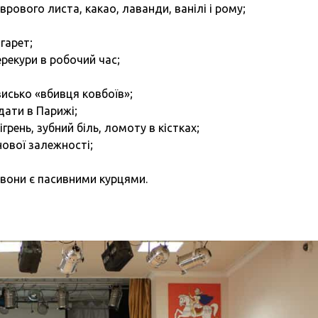
рового листа, какао, лаванди, ванілі і рому;
гарет;
ерекури в робочий час;
исько «вбивця ковбоїв»;
дати в Парижі;
рень, зубний біль, ломоту в кістках;
ової залежності;
 вони є пасивними курцями.