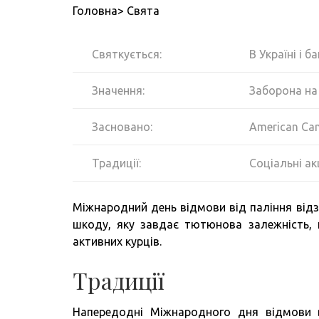
Головна> Свята
Святкується:
В Україні і б
Значення:
Заборона на
Засновано:
American Canc
Традиції:
Соціальні ак
Міжнародний день відмови від паління від
шкоду, яку завдає тютюнова залежність, 
активних курців.
Традиції
Напередодні Міжнародного дня відмови в