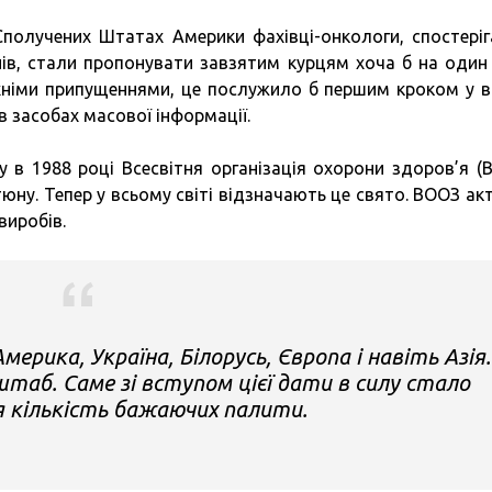
 Сполучених Штатах Америки фахівці-онкологи, спостері
нів, стали пропонувати завзятим курцям хоча б на один
 їхніми припущеннями, це послужило б першим кроком у ві
в засобах масової інформації.
 в 1988 році Всесвітня організація охорони здоров’я (
юну. Тепер у всьому світі відзначають це свято. ВООЗ ак
иробів.
ерика, Україна, Білорусь, Європа і навіть Азія.
таб. Саме зі вступом цієї дати в силу стало
 кількість бажаючих палити.