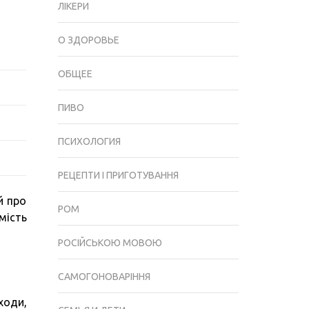
ЛІКЕРИ
ВІД
КУРІННЯ
О ЗДОРОВЬЕ
–
13
ОБЩЕЕ
НЕЗВИЧАЙНИХ
ФАКТІВ
ПИВО
О
17-
ПСИХОЛОГИЯ
ЛИСТОПАДА
І
РЕЦЕПТИ І ПРИГОТУВАННЯ
ІСТОРІЯ
СВЯТА
й про
РОМ
мість
РОСІЙСЬКОЮ МОВОЮ
САМОГОНОВАРІННЯ
ходи,