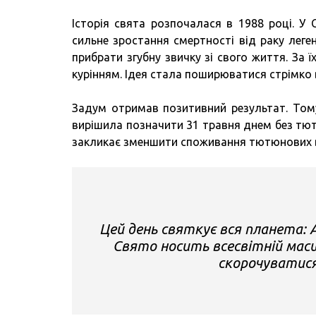
Історія свята розпочалася в 1988 році. У
сильне зростання смертності від раку леге
прибрати згубну звичку зі свого життя. За
курінням. Ідея стала поширюватися стрімко 
Задум отримав позитивний результат. Тому
вирішила позначити 31 травня днем без тют
закликає зменшити споживання тютюнових в
Цей день святкує вся планета: Ам
Свято носить всесвітній масш
скорочуватися