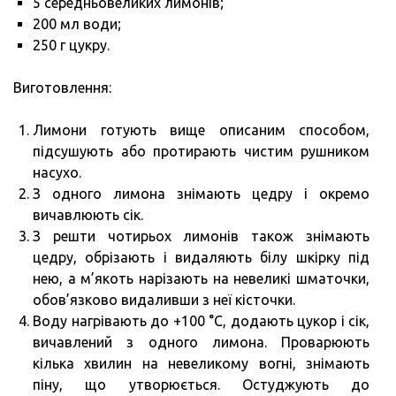
5 середньовеликих лимонів;
200 мл води;
250 г цукру.
Виготовлення:
Лимони готують вище описаним способом,
підсушують або протирають чистим рушником
насухо.
З одного лимона знімають цедру і окремо
вичавлюють сік.
З решти чотирьох лимонів також знімають
цедру, обрізають і видаляють білу шкірку під
нею, а м’якоть нарізають на невеликі шматочки,
обов’язково видаливши з неї кісточки.
Воду нагрівають до +100 °C, додають цукор і сік,
вичавлений з одного лимона. Проварюють
кілька хвилин на невеликому вогні, знімають
піну, що утворюється. Остуджують до