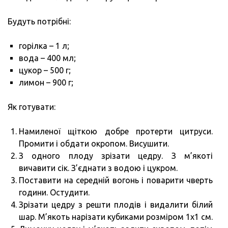
Будуть потрібні:
горілка – 1 л;
вода – 400 мл;
цукор – 500 г;
лимон – 900 г;
Як готувати:
Намиленої щіткою добре протерти цитруси.
Промити і обдати окропом. Висушити.
З одного плоду зрізати цедру. З м’якоті
вичавити сік. З’єднати з водою і цукром.
Поставити на середній вогонь і поварити чверть
години. Остудити.
Зрізати цедру з решти плодів і видалити білий
шар. М’якоть нарізати кубиками розміром 1х1 см.