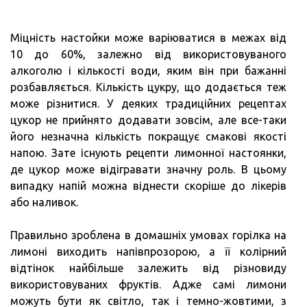
Міцність настойки може варіюватися в межах від
10 до 60%, залежно від використовуваного
алкоголю і кількості води, яким він при бажанні
розбавляється. Кількість цукру, що додається теж
може різнитися. У деяких традиційних рецептах
цукор не прийнято додавати зовсім, але все-таки
його незначна кількість покращує смакові якості
напою. Зате існують рецепти лимонної настоянки,
де цукор може відігравати значну роль. В цьому
випадку напій можна віднести скоріше до лікерів
або наливок.
Правильно зроблена в домашніх умовах горілка на
лимоні виходить напівпрозорою, а її колірний
відтінок найбільше залежить від різновиду
використовуваних фруктів. Адже самі лимони
можуть бути як світло, так і темно-жовтими, з