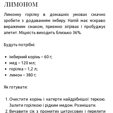
лимоном
Лимонну горілку в домашніх умовах смачно
зробити з додаванням імбиру. Напій має яскраво
вираженим смаком, приємно зігріває і пробуджує
апетит. Міцність виходить близько 36%.
Будуть потрібні:
імбирний корінь – 60 г;
мед – 120 мл;
горілка – 1,2 л;
лимон – 380 г;
Як готувати:
Очистити корінь і натерти найдрібнішої теркою.
Залити горілкою і рідким медом. Розмішати.
Вичавити сік з промитих цитрусових і перелити