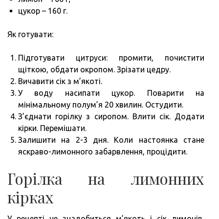
цукор – 160 г.
Як готувати:
Підготувати цитруси: промити, почистити
щіткою, обдати окропом. Зрізати цедру.
Вичавити сік з м’якоті.
У воду насипати цукор. Поварити на
мінімальному полум’я 20 хвилин. Остудити.
З’єднати горілку з сиропом. Влити сік. Додати
кірки. Перемішати.
Залишити на 2-3 дня. Коли настоянка стане
яскраво-лимонного забарвлення, процідити.
Горілка на лимонних
кірках
У рецепті не знадобиться м’якоть і сік лимонів,