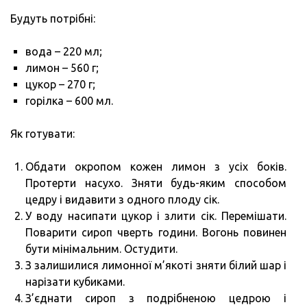
Будуть потрібні:
вода – 220 мл;
лимон – 560 г;
цукор – 270 г;
горілка – 600 мл.
Як готувати:
Обдати окропом кожен лимон з усіх боків.
Протерти насухо. Зняти будь-яким способом
цедру і видавити з одного плоду сік.
У воду насипати цукор і злити сік. Перемішати.
Поварити сироп чверть години. Вогонь повинен
бути мінімальним. Остудити.
З залишилися лимонної м’якоті зняти білий шар і
нарізати кубиками.
З’єднати сироп з подрібненою цедрою і