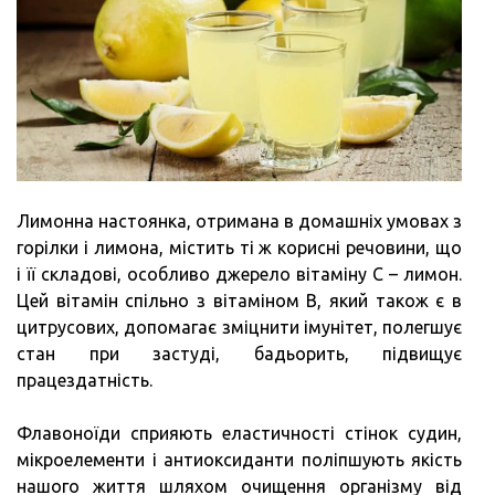
Лимонна настоянка, отримана в домашніх умовах з
горілки і лимона, містить ті ж корисні речовини, що
і її складові, особливо джерело вітаміну C – лимон.
Цей вітамін спільно з вітаміном B, який також є в
цитрусових, допомагає зміцнити імунітет, полегшує
стан при застуді, бадьорить, підвищує
працездатність.
Флавоноїди сприяють еластичності стінок судин,
мікроелементи і антиоксиданти поліпшують якість
нашого життя шляхом очищення організму від