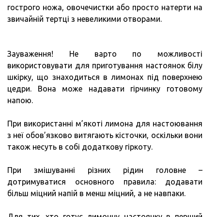
гострого ножа, овочечистки або просто натерти на
звичайній тертці з невеликими отворами.
Зауваження! Не варто по можливості
використовувати для приготування настоянок білу
шкірку, що знаходиться в лимонах під поверхнею
цедри. Вона може надавати гірчинку готовому
напою.
При використанні м’якоті лимона для настоювання
з неї обов’язково витягають кісточки, оскільки вони
також несуть в собі додаткову гіркоту.
При змішуванні різних рідин головне –
дотримуватися основного правила: додавати
більш міцний напій в менш міцний, а не навпаки.
Для тих, хто готує лимонну настоянку в перший