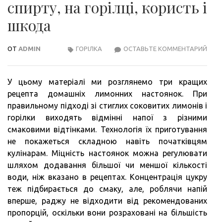
спирту, на горілці, користь і
шкода
ОТ
ADMIN
ГОРІЛКА
ОСТАВЬТЕ КОММЕНТАРИЙ
ЛИМ
НАС
НА
У цьому матеріалі ми розглянемо три кращих
СПИ
рецепта домашніх лимонних настоянок. При
НА
правильному підході зі стиглих соковитих лимонів і
ГОРІ
горілки виходять відмінні напої з різними
КОР
смаковими відтінками. Технологія їх приготування
І
не покажеться складною навіть початківцям
ШК
кулінарам. Міцність настоянок можна регулювати
шляхом додавання більшої чи меншої кількості
води, ніж вказано в рецептах. Концентрація цукру
теж підбирається до смаку, але, роблячи напій
вперше, раджу не відходити від рекомендованих
пропорцій, оскільки вони розраховані на більшість