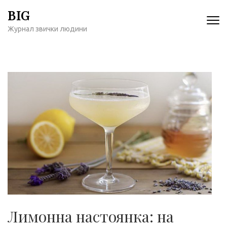
Перейти
BIG
к
Журнал звички людини
содержимому
(нажмите
Enter)
Лимонна настоянка: на