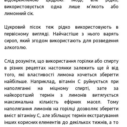
використовується одна лише м’якоть або
лимонний сік.
Цукровий пісок теж рідко використовують в
первісному вигляді. Найчастіше з нього варять
сироп, який згодом використають для розведення
алкоголю.
Слід розуміти, що використання горілки або спирту
в різних рецептах настоянки залежить ще й від
того, які властивості лимона хочеться зберегти
найбільше. Наприклад, вітамін C руйнується при
наполяганні на міцному спирті, зате за
найкоротший термін з лимонів витягується
максимальна кількість ефірних масел. Тому
наполягання лимонів на горілці дозволяє зберегти
вміст вітаміну C, але збільшує термін екстрагування
інших корисних елементів до декількох тижнів, а то