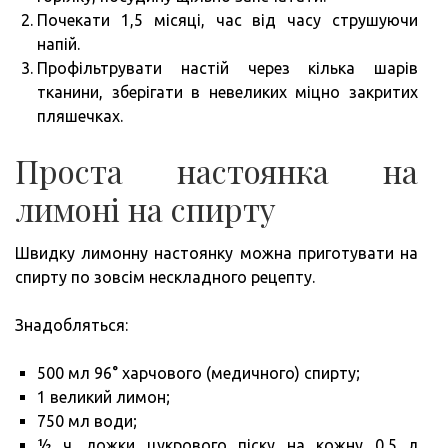
Почекати 1,5 місяці, час від часу струшуючи
напій.
Профільтрувати настій через кілька шарів
тканини, зберігати в невеликих міцно закритих
пляшечках.
Проста настоянка на
лимоні на спирту
Швидку лимонну настоянку можна приготувати на
спирту по зовсім нескладного рецепту.
Знадобляться:
500 мл 96° харчового (медичного) спирту;
1 великий лимон;
750 мл води;
½ ч. ложки цукрового піску на кожну 0,5 л