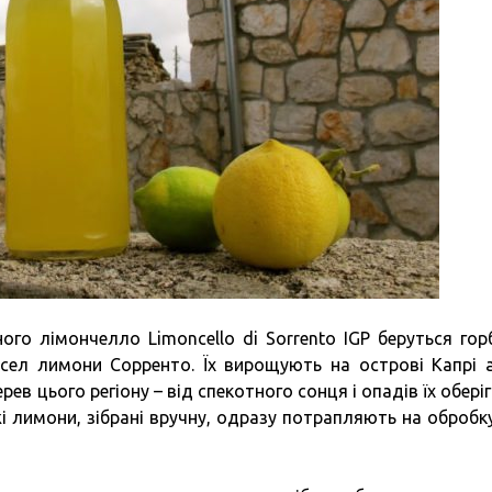
о лімончелло Limoncello di Sorrento IGP беруться горб
асел лимони Сорренто. Їх вирощують на острові Капрі 
ев цього регіону – від спекотного сонця і опадів їх обері
іжі лимони, зібрані вручну, одразу потрапляють на обробк