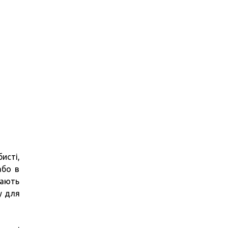
исті,
або в
гають
у для