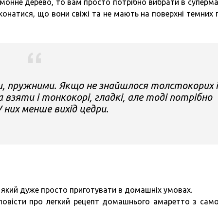
лимонне дерево, то вам просто потрібно вибрати в суперма
еконатися, що вони свіжі та не мають на поверхні темних 
, пружними. Якщо не знайшлося толстокорих і
взяти і тонкокорі, гладкі, але тоді потрібно
У них менше вихід цедри.
 який дуже просто приготувати в домашніх умовах.
овісти про легкий рецепт домашнього амаретто з само