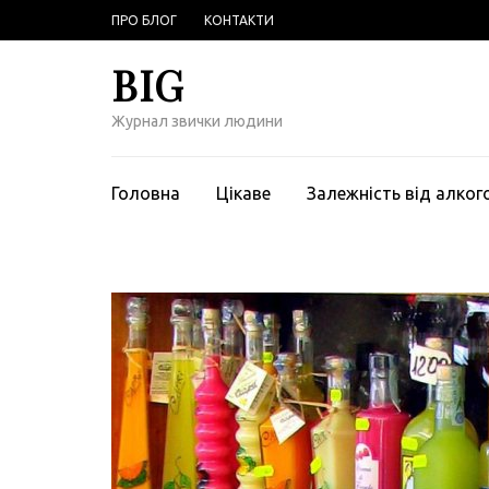
Перейти
ПРО БЛОГ
КОНТАКТИ
к
содержимому
BIG
(нажмите
Enter)
Журнал звички людини
Головна
Цікаве
Залежність від алко