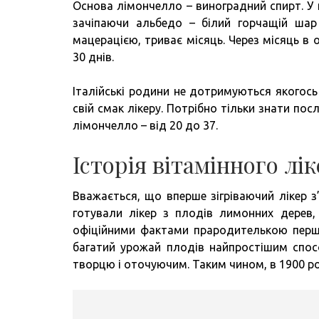
Основа лімончелло – виноградний спирт. У
зачіпаючи альбедо – білий горчащій шар
мацерацією, триває місяць. Через місяць в
30 днів.
Італійські родини не дотримуються якогось
свій смак лікеру. Потрібно тільки знати пос
лімончелло – від 20 до 37.
Історія вітамінного лі
Вважається, що вперше зігріваючий лікер з’
готували лікер з плодів лимонних дерев, 
офіційними фактами прародителькою першо
багатий урожай плодів найпростішим спос
творцю і оточуючим. Таким чином, в 1900 р