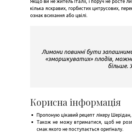
Якщо ви не житель Італії, і поруч не росте 
кілька яскравих, горбистих цитрусових, пер
ознак всихання або цвілі.
Лимони повинні бути запашними
«зморшкуватих» плодів, можна 
більше. 
Корисна інформація
Пропоную цікавий рецепт лікеру Шерідан,
Також не можу втриматися, щоб не розп
смак якого не поступається оригіналу.