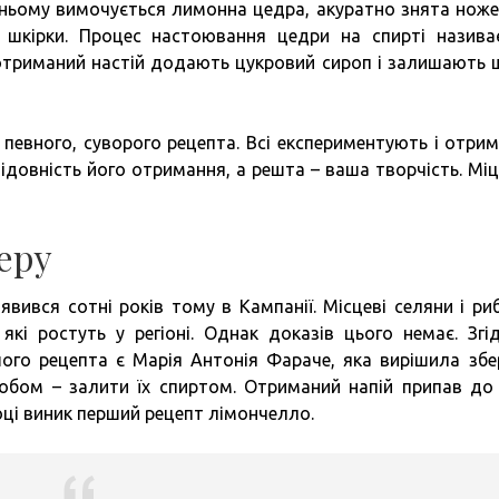
 ньому вимочується лимонна цедра, акуратно знята ноже
 шкірки. Процес настоювання цедри на спирті назива
 отриманий настій додають цукровий сироп і залишають 
 певного, суворого рецепта. Всі експериментують і отри
лідовність його отримання, а решта – ваша творчість. Міц
керу
явився сотні років тому в Кампанії. Місцеві селяни і ри
які ростуть у регіоні. Однак доказів цього немає. Згі
го рецепта є Марія Антонія Фараче, яка вирішила збе
обом – залити їх спиртом. Отриманий напій припав до
оці виник перший рецепт лімончелло.