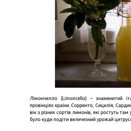
Лімончелло (Limoncello) – знаменитий іт
провінціях країни. Сорренто, Сицилія, Сарди
він з різних сортів лимонів, які ростуть там
було куди подіти величезний урожай цитрус