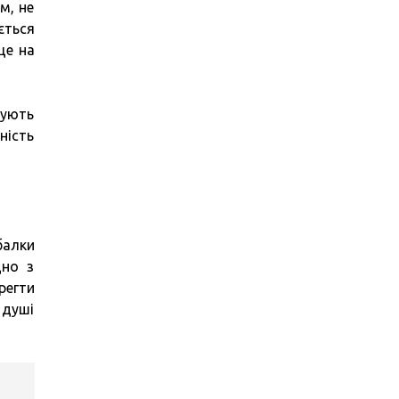
м, не
ється
ще на
мують
ність
балки
дно з
регти
 душі