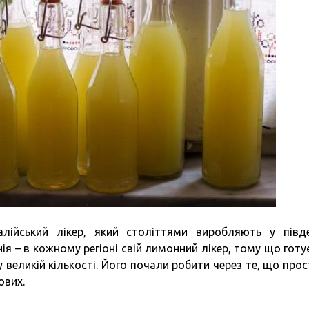
алійський лікер, який століттями виробляють у півд
нія – в кожному регіоні свій лимонний лікер, тому що готу
 у великій кількості. Його почали робити через те, що прос
ових.