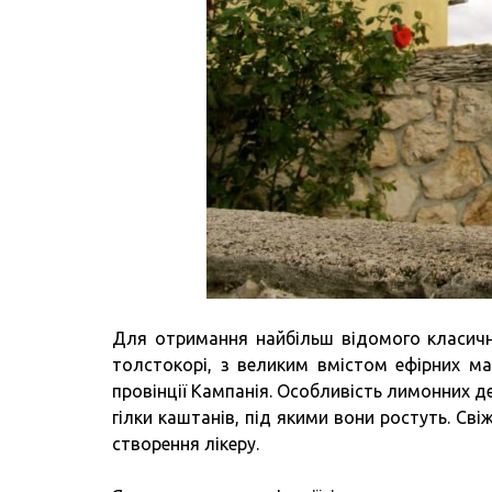
Для отримання найбільш відомого класичног
толстокорі, з великим вмістом ефірних м
провінції Кампанія. Особливість лимонних дер
гілки каштанів, під якими вони ростуть. Св
створення лікеру.