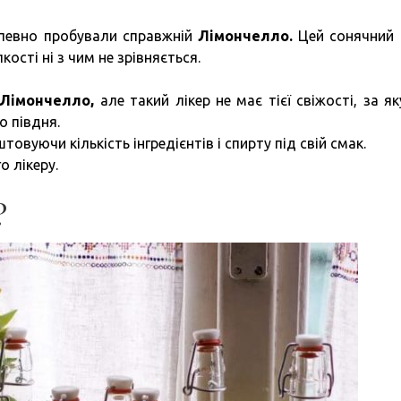
напевно пробували справжній
Лімончелло.
Цей сонячний 
ості ні з чим не зрівняється.
Лімончелло,
але такий лікер не має тієї свіжості, за як
о півдня.
вуючи кількість інгредієнтів і спирту під свій смак.
о лікеру.
?