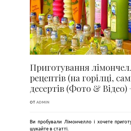
Приготування лімончел
рецептів (на горілці, само
десертів (Фото & Відео) 
ОТ
ADMIN
Ви пробували Лімончелло і хочете пригот
шукайте в статті.