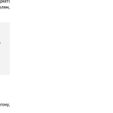
ркеті
плям,
гону,