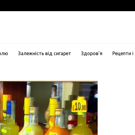
голю
Залежність від сигарет
Здоров’я
Рецепти і