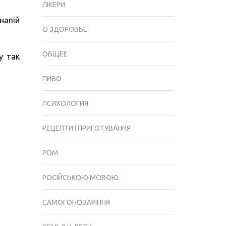
ЛІКЕРИ
ТОП-5
напій
РЕЦЕПТІВ
О ЗДОРОВЬЕ
(НА
ГОРІЛЦІ,
ОБЩЕЕ
у так
САМОГОНІ
І
ПИВО
ІНШІ)
+
ПСИХОЛОГИЯ
13
КОКТЕЙЛІВ
РЕЦЕПТИ І ПРИГОТУВАННЯ
І
6
РОМ
ДЕСЕРТІВ
(ФОТО
РОСІЙСЬКОЮ МОВОЮ
&
ВІДЕО)
САМОГОНОВАРІННЯ
+
ВІДГУКИ