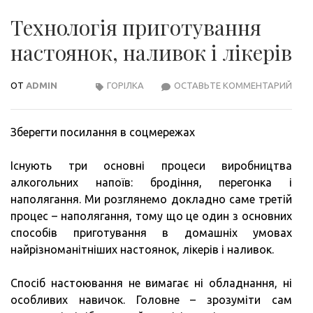
Технологія приготування
настоянок, наливок і лікерів
ОТ
ADMIN
ГОРІЛКА
ОСТАВЬТЕ КОММЕНТАРИЙ
ТЕХ
ПРИ
НАС
Зберегти посилання в соцмережах
НАЛ
І
Існують три основні процеси виробництва
ЛІКЕ
алкогольних напоїв: бродіння, перегонка і
наполягання. Ми розглянемо докладно саме третій
процес – наполягання, тому що це один з основних
способів приготування в домашніх умовах
найрізноманітніших настоянок, лікерів і наливок.
Спосіб настоювання не вимагає ні обладнання, ні
особливих навичок. Головне – зрозуміти сам