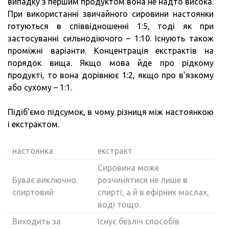
випадку з першим продуктом вона не надто висока.
При використанні звичайного сировини настоянки
готуються в співвідношенні 1:5, тоді як при
застосуванні сильнодіючого – 1:10. Існують також
проміжні варіанти. Концентрація екстрактів на
порядок вища. Якщо мова йде про рідкому
продукті, то вона дорівнює 1:2, якщо про в’язкому
або сухому – 1:1.
Підіб’ємо підсумок, в чому різниця між настоянкою
і екстрактом.
настоянка
екстракт
Сировина може
Буває виключно
розчинятися не лише в
спиртовий
спирті, а й в ефірних маслах,
воді тощо.
Виходить за
Існує безліч способів