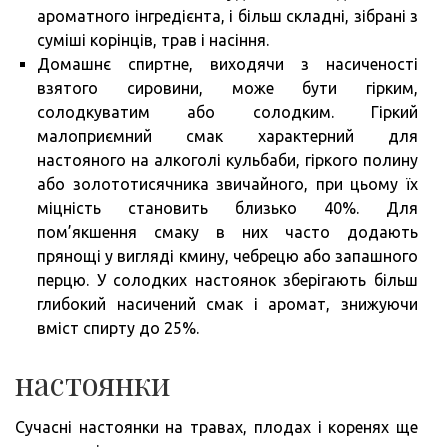
ароматного інгредієнта, і більш складні, зібрані з
суміші корінців, трав і насіння.
Домашнє спиртне, виходячи з насиченості
взятого сировини, може бути гірким,
солодкуватим або солодким. Гіркий
малоприємний смак характерний для
настояного на алкоголі кульбаби, гіркого полину
або золототисячника звичайного, при цьому їх
міцність становить близько 40%. Для
пом’якшення смаку в них часто додають
прянощі у вигляді кмину, чебрецю або запашного
перцю. У солодких настоянок зберігають більш
глибокий насичений смак і аромат, знижуючи
вміст спирту до 25%.
настоянки
Сучасні настоянки на травах, плодах і коренях ще