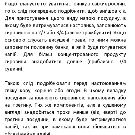
Якщо плануєте готувати настоянку з свіжих рослин,
то їх слід попередньо подрібнити, щоб вийшов сік.
Для приготування цього виду напою посудину, в
якому буде витримуватися настоянка, заповнюють
сировиною на 2/3 або 3/4 (але не трамбувати). Якщо
основою служать висушені трави, то ними можна
заповнити половину банки, в якій буде готуватися
напій. Для більш концентрованого продукту
сировини знадобиться довше (приблизно 3/4
судини).
Також слід подрібнювати перед настоюванням
свіжу кору, коріння або ягоди. В цьому випадку
посудину заповнюють сировиною наполовину або
на третину. Тих же компонентів, але в сушеному
вигляді знадобиться трохи менше (від чверті до
третини посудини, в якому буде витримуватися
напій), так як при намоканні вони збільшаться в
обсязі майже вдвічі.