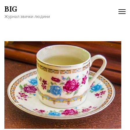
Перейти
BIG
к
Журнал звички людини
содержимому
(нажмите
Enter)