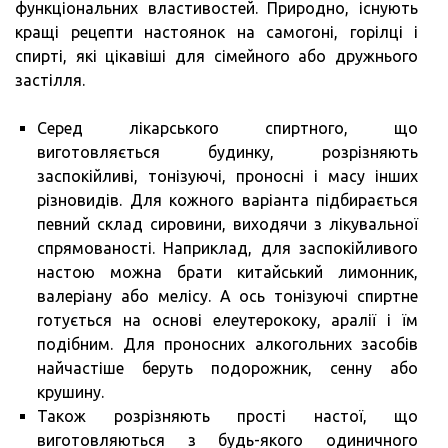
функціональних властивостей. Природно, існують
кращі рецепти настоянок на самогоні, горілці і
спирті, які цікавіші для сімейного або дружнього
застілля.
Серед лікарського спиртного, що
виготовляється будинку, розрізняють
заспокійливі, тонізуючі, проносні і масу інших
різновидів. Для кожного варіанта підбирається
певний склад сировини, виходячи з лікувальної
спрямованості. Наприклад, для заспокійливого
настою можна брати китайський лимонник,
валеріану або мелісу. А ось тонізуючі спиртне
готується на основі елеутерококу, аралії і їм
подібним. Для проносних алкогольних засобів
найчастіше беруть подорожник, сенну або
крушину.
Також розрізняють прості настої, що
виготовляються з будь-якого одиничного