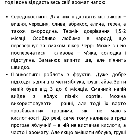
тоді вона віддасть весь свій аромат напою.
Середньостиглі. Для них підходять кісточкові –
вишня, черешня, слива, абрикос, алича, терен, а
також смородина. Термін дозрівання 1,5-2
місяці. Особливо любима в народі, що
перевершує за смаком лікер Черрі. Може з нею
посперечатися і сливова – м’яка, солодка і
підступна. Заманює випити ще, але п’янить
швидко.
Пізньостиглі роблять з фруктів. Дуже добре
підходять для цієї мети яблука, груші, айва. Зріти
напій буде від 3 до 6 місяців. Смачний напій
вийде з яблук пізніх сортів. Можна
використовувати і ранні, але тоді їх варто
«розбавляти» грошима, які не мають
кислотності. До речі, саме тому наливка з груш
програє яблучній – в ній не вистачає кислоти, а
часто і аромату. Але якщо змішати яблука, груші