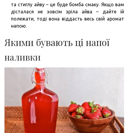
та стиглу айву – це буде бомба смаку. Якщо вам
дісталася не зовсім зріла айва – дайте їй
полежати, тоді вона віддасть весь свій аромат
напою.
Якими бувають ці напої
наливки