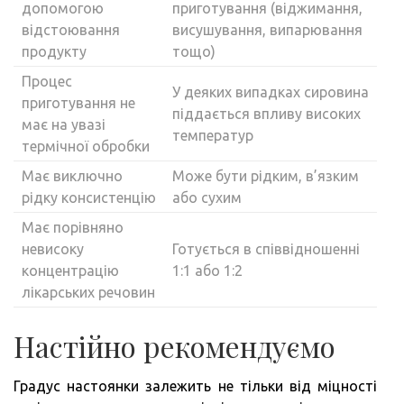
допомогою
приготування (віджимання,
відстоювання
висушування, випарювання
продукту
тощо)
Процес
У деяких випадках сировина
приготування не
піддається впливу високих
має на увазі
температур
термічної обробки
Має виключно
Може бути рідким, в’язким
рідку консистенцію
або сухим
Має порівняно
невисоку
Готується в співвідношенні
концентрацію
1:1 або 1:2
лікарських речовин
Настійно рекомендуємо
Градус настоянки залежить не тільки від міцності