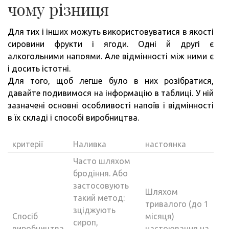
чому різниця
Для тих і інших можуть використовуватися в якості
сировини фрукти і ягоди. Одні й другі є
алкогольними напоями. Але відмінності між ними є
і досить істотні.
Для того, щоб легше було в них розібратися,
давайте подивимося на інформацію в таблиці. У ній
зазначені основні особливості напоїв і відмінності
в їх складі і способі виробництва.
критерії
Наливка
настоянка
Часто шляхом
бродіння. Або
застосовують
Шляхом
такий метод:
тривалого (до 1
зціджують
Спосіб
місяця)
сироп,
виробництва
настоювання на