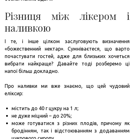
Різниця між лікером і
наливкою
І те, і інше цілком заслуговують визначення
«божественний нектар». Сумніваєтеся, що варто
почастувати гостей, адже для близьких хочеться
вибрати найкраще? Давайте тоді розберемо ці
напої більш докладно.
Про наливки ми вже знаємо, що цей чудовий
еліксир:
містить до 40 г цукру на 1 л;
не дуже міцний – до 20%;
може готуватися з різних плодів, причому як
бродінням, так і відстоюванням з додаванням
цукрового сиропу.