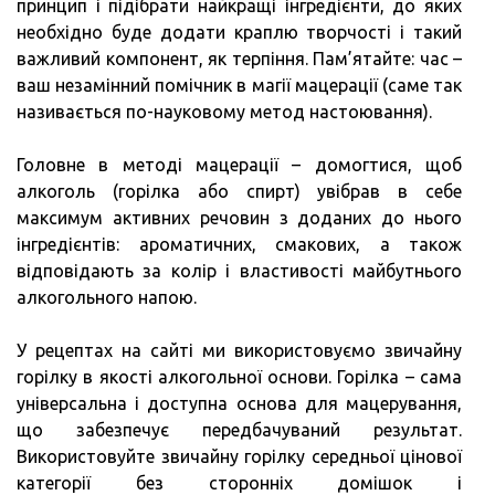
принцип і підібрати найкращі інгредієнти, до яких
необхідно буде додати краплю творчості і такий
важливий компонент, як терпіння. Пам’ятайте: час –
ваш незамінний помічник в магії мацерації (саме так
називається по-науковому метод настоювання).
Головне в методі мацерації – домогтися, щоб
алкоголь (горілка або спирт) увібрав в себе
максимум активних речовин з доданих до нього
інгредієнтів: ароматичних, смакових, а також
відповідають за колір і властивості майбутнього
алкогольного напою.
У рецептах на сайті ми використовуємо звичайну
горілку в якості алкогольної основи. Горілка – сама
універсальна і доступна основа для мацерування,
що забезпечує передбачуваний результат.
Використовуйте звичайну горілку середньої цінової
категорії без сторонніх домішок і