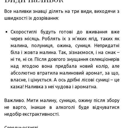
Все наливки знавці ділять на три види, виходячи з
швидкості їх дозрівання:
Скоростиглі будуть готові до вживання вже
через місяць. Роблять їх з м’яких ягід, таких як
малина, полуниця, ожина, суниця. Непридатні
біла і жовта малина. Так, зізнаємося, і на смак –
ні те, ні се. Після довгого знущання селекціонерів
над ягодою вона придбала новий колір, але
абсолютно втратила малиновий аромат, за що,
власне, і цінується. А ось дрібні лісові суниці – це
казка! Наливка з неї чудова і ароматна.
Важливо. Мити малину, суницю, ожину після збору
не варто, інакше в алкоголі буде відчуватися
недобір екстрактивності.
Середньостиглі