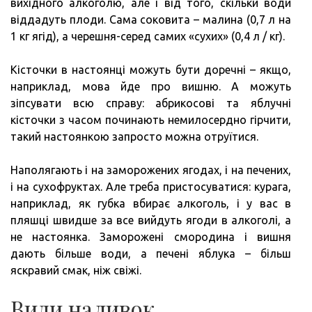
вихідного алкоголю, але і від того, скільки води
віддадуть плоди. Сама соковита – малина (0,7 л на
1 кг ягід), а черешня-серед самих «сухих» (0,4 л / кг).
Кісточки в настоянці можуть бути доречні – якщо,
наприклад, мова йде про вишню. А можуть
зіпсувати всю справу: абрикосові та яблучні
кісточки з часом починають немилосердно гірчити,
такий настоянкою запросто можна отруїтися.
Наполягають і на заморожених ягодах, і на печених,
і на сухофруктах. Але треба пристосуватися: курага,
наприклад, як губка вбирає алкоголь, і у вас в
пляшці швидше за все вийдуть ягоди в алкоголі, а
не настоянка. Заморожені смородина і вишня
дають більше води, а печені яблука – більш
яскравий смак, ніж свіжі.
Види наливок