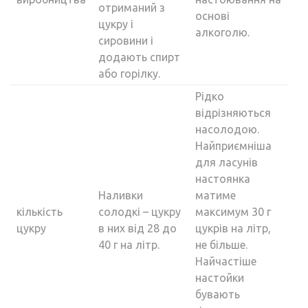
отриманий з
основі
цукру і
алкоголю.
сировини і
додають спирт
або горілку.
Рідко
відрізняються
насолодою.
Найприємніша
для ласунів
настоянка
Наливки
матиме
кількість
солодкі – цукру
максимум 30 г
цукру
в них від 28 до
цукрів на літр,
40 г на літр.
не більше.
Найчастіше
настойки
бувають