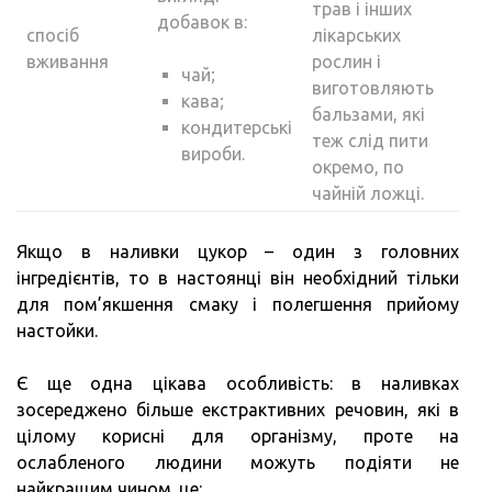
трав і інших
добавок в:
спосіб
лікарських
вживання
рослин і
чай;
виготовляють
кава;
бальзами, які
кондитерські
теж слід пити
вироби.
окремо, по
чайній ложці.
Якщо в наливки цукор – один з головних
інгредієнтів, то в настоянці він необхідний тільки
для пом’якшення смаку і полегшення прийому
настойки.
Є ще одна цікава особливість: в наливках
зосереджено більше екстрактивних речовин, які в
цілому корисні для організму, проте на
ослабленого людини можуть подіяти не
найкращим чином. це: