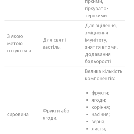
гіркими,
гіркувато-
терпкими.
Для зцілення,
зміцнення
З якою
Для свят і
імунітету,
метою
застіль.
зняття втоми,
готуються
додавання
бадьорості
Велика кількість
компонентів:
фрукти;
ягоди;
коріння;
Фрукти або
сировина
насіння;
ягоди.
зерна;
листя;