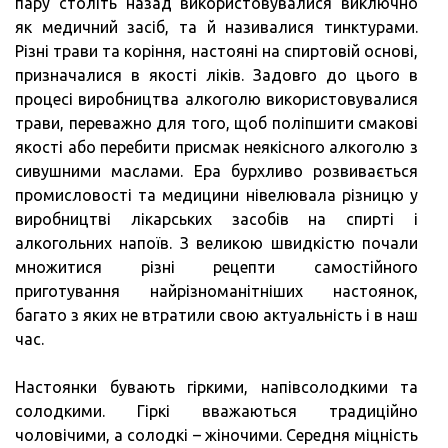
пару століть назад використовувалися виключно
як медичний засіб, та й називалися тинктурами.
Різні трави та коріння, настояні на спиртовій основі,
призначалися в якості ліків. Задовго до цього в
процесі виробництва алкоголю використовувалися
трави, переважно для того, щоб поліпшити смакові
якості або перебити присмак неякісного алкоголю з
сивушними маслами. Ера бурхливо розвивається
промисловості та медицини нівелювала різницю у
виробництві лікарських засобів на спирті і
алкогольних напоїв. З великою швидкістю почали
множитися різні рецепти самостійного
приготування найрізноманітніших настоянок,
багато з яких не втратили свою актуальність і в наш
час.
Настоянки бувають гіркими, напівсолодкими та
солодкими. Гіркі вважаються традиційно
чоловічими, а солодкі – жіночими. Середня міцність