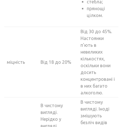
стебла;
прянощі
цілком.
Від 30 до 45%.
Настоянки
п’ють в
невеликих
кількостях,
міцність
Від 18 до 20%
оскільки вони
досить
концентровані і
в них багато
алкоголю.
В чистому
В чистому
вигляді. Іноді
вигляді.
змішують
Нерідко у
безліч видів
вигляді