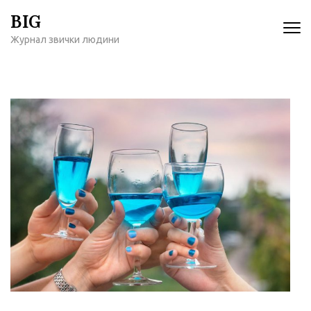
Перейти
BIG
к
Журнал звички людини
содержимому
(нажмите
Enter)