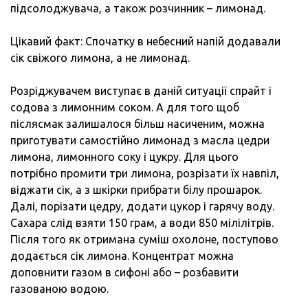
підсолоджувача, а також розчинник – лимонад.
Цікавий факт: Спочатку в небесний напій додавали
сік свіжого лимона, а не лимонад.
Розріджувачем виступає в даній ситуації спрайт і
содова з лимонним соком. А для того щоб
післясмак залишалося більш насиченим, можна
приготувати самостійно лимонад з масла цедри
лимона, лимонного соку і цукру. Для цього
потрібно промити три лимона, розрізати їх навпіл,
віджати сік, а з шкірки прибрати білу прошарок.
Далі, порізати цедру, додати цукор і гарячу воду.
Сахара слід взяти 150 грам, а води 850 мілілітрів.
Після того як отримана суміш охолоне, поступово
додається сік лимона. Концентрат можна
доповнити газом в сифоні або – розбавити
газованою водою.