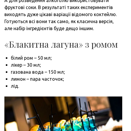
А для розведення алкоголю використовувати
фруктові соки. В результаті таких експериментів
виходять дуже цікаві варіації відомого коктейлю.
Готуються всі вони так само, як класична версія,
але набір інгредієнтів буде дещо іншим.
«Блакитна лагуна» з ромом
білий ром – 50 мл;
лікер – 30 мл;
газована вода – 150 мл;
лимон – пара часточок;
лід.