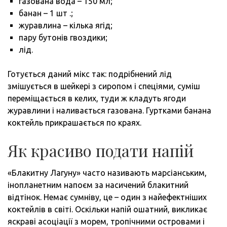
газована вода – 150 мл;
банан – 1 шт .;
журавлина – кілька ягід;
пару бутонів гвоздики;
лід.
Готується даний мікс так: подрібнений лід
змішується в шейкері з сиропом і спеціями, суміш
переміщається в келих, туди ж кладуть ягоди
журавлини і наливається газована. Гуртками банана
коктейль прикрашається по краях.
Як красиво подати напій
«Блакитну Лагуну» часто називають марсіанським,
інопланетним напоєм за насичений блакитний
відтінок. Немає сумніву, це – один з найефектніших
коктейлів в світі. Оскільки напій ошатний, викликає
яскраві асоціації з морем, тропічними островами і