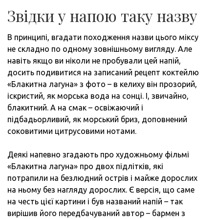
Звідки у напою таку назву
В принципі, вгадати походження назви цього міксу
не складно по одному зовнішньому вигляду. Але
навіть якщо ви ніколи не пробували цей напій,
досить подивитися на записаний рецепт коктейлю
«Блакитна лагуна» з фото – в келиху він прозорий,
іскристий, як морська вода на сонці. І, звичайно,
блакитний. А на смак – освіжаючий і
підбадьорливий, як морський бриз, доповнений
соковитими цитрусовими нотами.
Деякі напевно згадають про художньому фільмі
«Блакитна лагуна» про двох підлітків, які
потрапили на безлюдний острів і майже дорослих
на ньому без нагляду дорослих. Є версія, що саме
на честь цієї картини і був названий напій – так
вирішив його передбачуваний автор – бармен з