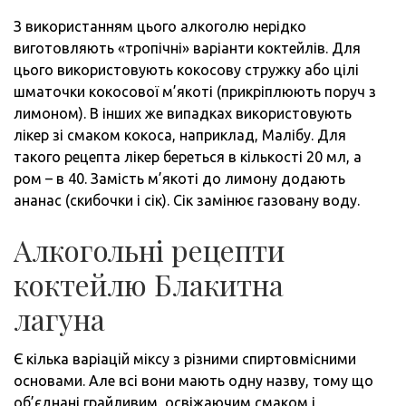
З використанням цього алкоголю нерідко
виготовляють «тропічні» варіанти коктейлів. Для
цього використовують кокосову стружку або цілі
шматочки кокосової м’якоті (прикріплюють поруч з
лимоном). В інших же випадках використовують
лікер зі смаком кокоса, наприклад, Малібу. Для
такого рецепта лікер береться в кількості 20 мл, а
ром – в 40. Замість м’якоті до лимону додають
ананас (скибочки і сік). Сік замінює газовану воду.
Алкогольні рецепти
коктейлю Блакитна
лагуна
Є кілька варіацій міксу з різними спиртовмісними
основами. Але всі вони мають одну назву, тому що
об’єднані грайливим, освіжаючим смаком і