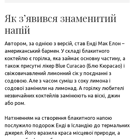
Як з’явився знаменитий
напій
Автором, за однією з версій, став Енді Мак Елон –
американський бармен. У складі блакитного
коктейлю є горілка, яка займає основну частину, а
також присутні лікер Blue Curacao (Блю Кюрасао) і
свіжовичавлений лимонний сік у поєднанні з
содовою. Але з часом суміш з соку лимона і
содової замінили на лимонад. А горілку любителі
незвичайних коктейлів замінюють на віскі, джин
або ром.
Натхненням на створення блакитного напою
послужило подорож Енді в Ісландію до термальних
джерел. Його вразила краса місцевої природи, а