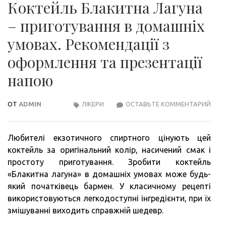
Коктейль Блакитна Лагуна
– приготування в домашніх
умовах. Рекомендації з
оформлення та презентації
напою
ОТ
ADMIN
ЛІКЕРИ
ОСТАВЬТЕ КОММЕНТАРИЙ
КОК
БЛА
ЛАГ
Любителі екзотичного спиртного цінують цей
–
коктейль за оригінальний колір, насичений смак і
ПРИ
простоту приготування. Зробити коктейль
В
«Блакитна лагуна» в домашніх умовах може будь-
ДОМ
який початківець бармен. У класичному рецепті
УМО
використовуються легкодоступні інгредієнти, при їх
РЕК
змішуванні виходить справжній шедевр.
З
ОФО