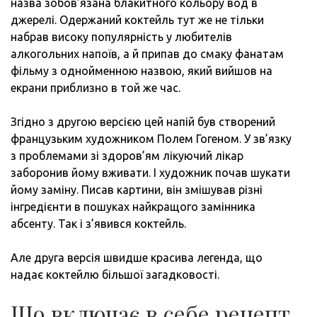
назва зобов’язана блакитного кольору вод в
джерелі. Одержаний коктейль тут же не тільки
набрав високу популярність у любителів
алкогольних напоїв, а й припав до смаку фанатам
фільму з однойменною назвою, який вийшов на
екрани приблизно в той же час.
Згідно з другою версією цей напій був створений
французьким художником Полем Гогеном. У зв’язку
з проблемами зі здоров’ям лікуючий лікар
заборонив йому вживати. І художник почав шукати
йому заміну. Писав картини, він змішував різні
інгредієнти в пошуках найкращого замінника
абсенту. Так і з’явився коктейль.
Але друга версія швидше красива легенда, що
надає коктейлю більшої загадковості.
Що включає в себе рецепт