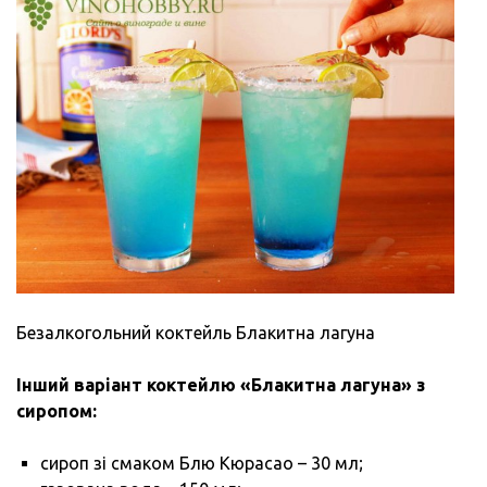
Безалкогольний коктейль Блакитна лагуна
Інший варіант коктейлю «Блакитна лагуна» з
сиропом:
сироп зі смаком Блю Кюрасао – 30 мл;