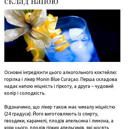
склад напою
Основні інгредієнти цього алкогольного коктейлю:
горілка і лікер Monin Blue Curaçao. Перша складова
надає напою міцність і гіркоту, а друга – чудовий
колір і солодкість.
Відзначимо, що лікер також має чималу міцністю
(24 градуси). Його виготовляють із спирту,
гвоздики, карамелі, плодів апельсина і лимона, а
крім цього, плодів гірких апельсинів, які носять