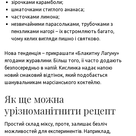
зірочками карамболи;
шматочками стиглого ананаса;
часточками лимона;
незвичайними парасольками, трубочками з
пензликами нагорі – їх встромляють багато,
чому келих вигляди пишно і святково.
Нова тенденція – прикрашати «Блакитну Лагуну»
ягодами журавлини. Більш того, її часто додають
безпосередньо в напій. Кислинка надає напою
новий смаковий відтінок, який подобається
шанувальникам марсіанського коктейлю.
Як ще можна
урізноманітнити рецепт
Простий склад міксу, проте, залишає безліч
можливостей для експериментів. Наприклад,