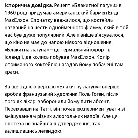
Історична довідка.
Рецепт «Блакитної лагуни» в
ТА
1960 році придумав американський бармен Енді
ПРЕЗ
МакЕлхон. Спочатку вважалося, що коктейль
НАП
названий на честь однойменного фільму, який в той
час був дуже популярний. Але пізніше з’ясувалося,
що кіно не має до напою ніякого відношення.
«Блакитна лагуна» – це термальний курорт в
Ісландії, де колись побував МакЕлхон. Колір
отриманого коктейлю нагадав йому побачені там
краси.
За ще однією версією «Блакитну лагуну» вперше
зробив французький художник Поль Гоген, після
того як лікарі заборонили йому пити абсент.
Переїхавши на Таїті, він почав експериментувати зі
змішуванням різних алкогольних напоїв. Але ця
гіпотеза не знайшла підтвердження, так і
залишившись легендою.