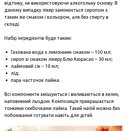
відтінку, не використовуючи алкогольну основу. В
даному випадку лікер замінюється сиропом з
таким же смаком і кольором, але без спирту в
складі.
Набір інгредієнтів буде таким:
Газована вода з лимонним смаком – 150 мл;
сироп зі смаком лікеру Блю Кюрасао – 30 мл;
лаймовий сік – 10 мл;
лід;
пара часточок лайма.
Всі компоненти змішуються і виливаються в келих,
наповнений льодом. Композиція прикрашається
тонкими скибочками лайма. Такий напій можна без
побоювання готувати навіть для дітей.