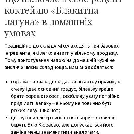
коктейлю «Блакитна
лагуна» в домашніх
умовах
Традиційно до складу міксу входять три базових
інгредієнта, які легко знайти у вільному продажу.
Тому приготування напою на домашній кухні не
викличе ніяких складнощів. Вам знадобляться:
горілка – вона відповідає за пікантну гірчинку в
смаку і дає основний градус, біленьку краще
брати хорошої якості, особливу увагу потрібно
приділити запаху – в ньому не повинно бути
різких, сивушних нот;
цитрусовий лікер синього кольору – зазвичай
беруть Блю Кюрасао, але допускається його
заміна менш знаменитими аналогами,