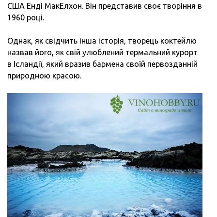
США Енді МакЕлхон. Він представив своє творіння в
1960 році.
Однак, як свідчить інша історія, творець коктейлю
назвав його, як свій улюблений термальний курорт
в Ісландії, який вразив бармена своїй первозданній
природною красою.