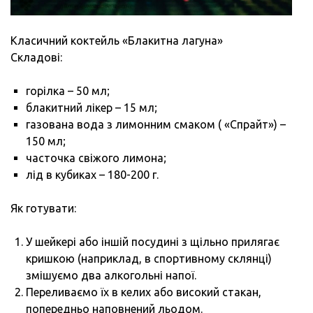
Класичний коктейль «Блакитна лагуна»
Складові:
горілка – 50 мл;
блакитний лікер – 15 мл;
газована вода з лимонним смаком ( «Спрайт») –
150 мл;
часточка свіжого лимона;
лід в кубиках – 180-200 г.
Як готувати:
У шейкері або іншій посудині з щільно прилягає
кришкою (наприклад, в спортивному склянці)
змішуємо два алкогольні напої.
Переливаємо їх в келих або високий стакан,
попередньо наповнений льодом.