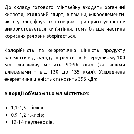
До складу готового глінтвейну входять органічні
кислоти, етиловий спирт, вітаміни, мікроелементи,
які є у вині, фруктах і спеціях. При приготуванні не
використовується кип’ятіння, тому більша частина
корисних речовин зберігається.
Калорійність та енергетична цінність продукту
залежать від складу інгредієнтів. В середньому 100
мл глінтвейну містить 90-96 ккал (за іншими
джерелами – від 130 до 135 ккал). Усереднена
енергетична цінність становить 395 кДж.
У порції об’ємом 100 мл міститься:
1,1-1,5 г білків;
0,9-1,2 г жирів;
12-14 г вуглеводів.