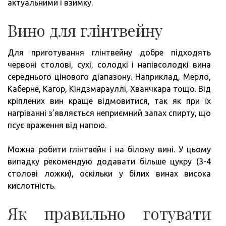
актуальними і взимку.
Вино для глінтвейну
Для приготування глінтвейну добре підходять
червоні столові, сухі, солодкі і напівсолодкі вина
середнього цінового діапазону. Наприклад, Мерло,
Каберне, Кагор, Кіндзмарауллі, Хванчкара тощо. Від
кріплених вин краще відмовитися, так як при їх
нагріванні з’являється неприємний запах спирту, що
псує враження від напою.
Можна робити глінтвейн і на білому вині. У цьому
випадку рекомендую додавати більше цукру (3-4
столові ложки), оскільки у білих винах висока
кислотність.
Як правильно готувати