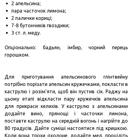
2 апельсина;
пара часточок лимона;
2 палички кориці;
7-8 бутончиків гвоздики;
3 ст. л. меду.
Опціонально: бадьян, імбир, чорний перець
горошком.
Для приготування апельсинового глінтвейну
потрібно порізати апельсин кружечками, покласти в
каструлю і розім’яти, щоб він пустив сік. Раджу на
цьому етапі відкласти пару кружечків апельсина
для прикраси келихів. У каструлю з апельсинами
додайте вино, прянощі і часточки лимона,
поставте каструлю на середній вогонь і нагрійте до
80 градусів. Дайте суміші настоятися під кришкою.
Коли вона трохи охолоне, додайте мед, процідіть