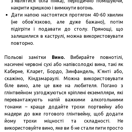
з’являтися біла пінка), періодично помішуючи,
накрити кришкою і вимкнути вогонь.
Дати напою настоятися протягом 40-60 хвилин
(не обов’язково, але дуже бажано), потім
підігріти і подавати до столу. Прянощі, що
залишилися в каструлі, можна використовувати
повторно.
Польові замітки
Вино.
Вибирайте повнотілі,
насичені червоні сухі або напівсолодкі вина, такі як
Каберне, Кларет, Бордо, Зинфандель, К’янті або,
скажімо, Кіндзмараулі. Можна використовувати
біле вино, але це вже на любителя. Погано з
глінтвейном узгоджуються кріплені екземпляри, які
перевантажують напій важкими алкогольними
тонами – краще додайте трохи портвейну або
мадери до вже готового глінтвейну, щоб додати
йому трохи міцності та складності. Не
використовуйте вино, яке ви б не стали пити просто