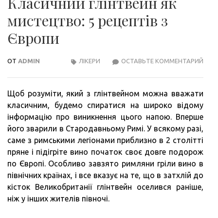
Класичний глінтвейн як
мистецтво: 5 рецептів з
Європи
ОТ
ADMIN
ЛІКЕРИ
ОСТАВЬТЕ КОММЕНТАРИЙ
КЛА
ГЛІ
ЯК
Щоб розуміти, який з глінтвейном можна вважати
МИС
класичним, будемо спиратися на широко відому
5
інформацію про виникнення цього напою. Вперше
РЕЦ
його зварили в Стародавньому Римі. У всякому разі,
З
саме з римськими легіонами приблизно в 2 столітті
ЄВР
пряне і підігріте вино початок своє довге подорож
по Європі. Особливо завзято римляни гріли вино в
північних країнах, і все вказує на те, що в затхлій до
кісток Великобританії глінтвейн оселився раніше,
ніж у інших жителів півночі.