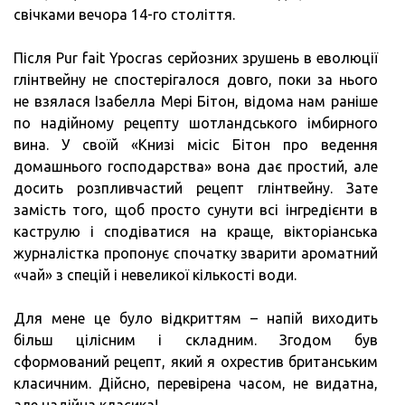
свічками вечора 14-го століття.
Після Pur fait Ypocras серйозних зрушень в еволюції
глінтвейну не спостерігалося довго, поки за нього
не взялася Ізабелла Мері Бітон, відома нам раніше
по надійному рецепту шотландського імбирного
вина. У своїй «Книзі місіс Бітон про ведення
домашнього господарства» вона дає простий, але
досить розпливчастий рецепт глінтвейну. Зате
замість того, щоб просто сунути всі інгредієнти в
каструлю і сподіватися на краще, вікторіанська
журналістка пропонує спочатку зварити ароматний
«чай» з спецій і невеликої кількості води.
Для мене це було відкриттям – напій виходить
більш цілісним і складним. Згодом був
сформований рецепт, який я охрестив британським
класичним. Дійсно, перевірена часом, не видатна,
але надійна класика!