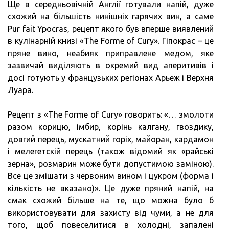
Ще в середньовічній Англії готували напій, дуже
схожий на більшість нинішніх гарячих вин, а саме
Pur fait Ypocras, рецепт якого був вперше виявлений
в кулінарній книзі «The Forme of Cury». Гіпокрас – це
пряне вино, неабияк приправлене медом, яке
зазвичай виділяють в окремий вид аперитивів і
досі готують у французьких регіонах Арьеж і Верхня
Луара.
Рецепт з «The Forme of Cury» говорить: «… змолоти
разом корицю, імбир, корінь калгану, гвоздику,
довгий перець, мускатний горіх, майоран, кардамон
і мелегетскій перець (також відомий як «райські
зерна», розмарин може бути допустимою заміною).
Все це змішати з червоним вином і цукром (форма і
кількість не вказано)». Це дуже пряний напій, на
смак схожий більше на те, що можна було б
використовувати для захисту від чуми, а не для
того, щоб повеселитися в холодні, запалені