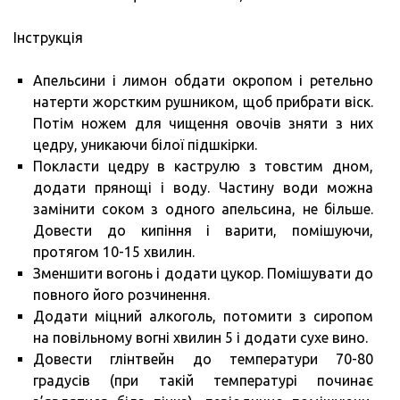
Інструкція
Апельсини і лимон обдати окропом і ретельно
натерти жорстким рушником, щоб прибрати віск.
Потім ножем для чищення овочів зняти з них
цедру, уникаючи білої підшкірки.
Покласти цедру в каструлю з товстим дном,
додати прянощі і воду. Частину води можна
замінити соком з одного апельсина, не більше.
Довести до кипіння і варити, помішуючи,
протягом 10-15 хвилин.
Зменшити вогонь і додати цукор. Помішувати до
повного його розчинення.
Додати міцний алкоголь, потомити з сиропом
на повільному вогні хвилин 5 і додати сухе вино.
Довести глінтвейн до температури 70-80
градусів (при такій температурі починає