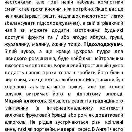
часточками, але тоді напій набуває компотний
смак і стає трохи кислим, ніж потрібно. Якщо вас це
не лякає (врешті-решт, надлишок кислотності легко
збалансувати підсолоджувачем), в свій зігріваючий
напій ви можете додати часточками будь-які
доступні фрукти та / або ягоди: яблука, груші,
журавлину, малину, ожину тощо.
Підсолоджувач.
Білий цукор, а ще краще цукрова пудра для
швидкого розчинення, буде найбільш нейтральним
джерелом солодощі. Коричневий тростинний цукор
додасть напою трохи тепла і зробить його більш
виразним, але це вже на любителя. Мед завжди був
хорошою альтернативою цукру, але не кожен
шлунок витримає його в підігрітому вигляді.
Міцний алкоголь.
Більшість рецептів традиційного
глінтвейну (в інтернаціональному контексті)
включає фруктовий бренді або ром як додатковий
алкоголь. Не рідше зустрічаються різні кріплені
вина, такі як портвейн, мадера і херес. В Англії часто