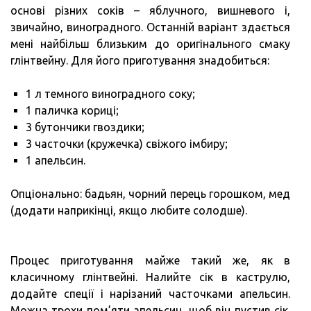
основі різних соків – яблучного, вишневого і,
звичайно, виноградного. Останній варіант здається
мені найбільш близьким до оригінального смаку
глінтвейну. Для його приготування знадобиться:
1 л темного виноградного соку;
1 паличка кориці;
3 бутончики гвоздики;
3 часточки (кружечка) свіжого імбиру;
1 апельсин.
Опціонально: бадьян, чорний перець горошком, мед
(додати наприкінці, якщо любите солодше).
Процес приготування майже такий же, як в
класичному глінтвейні. Налийте сік в каструлю,
додайте спеції і нарізаний часточками апельсин.
Можна трохи пом’яти апельсин, щоб він пустив сік.