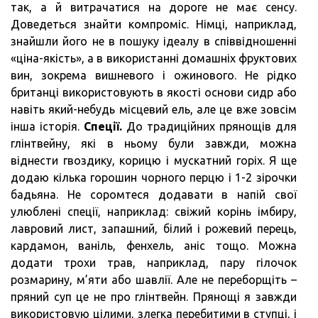
так, а й витрачатися на дороге не має сенсу.
Доведеться знайти компроміс. Німці, наприклад,
знайшли його не в пошуку ідеалу в співвідношенні
«ціна-якість», а в використанні домашніх фруктових
вин, зокрема вишневого і ожинового. Не рідко
британці використовують в якості основи сидр або
навіть який-небудь місцевий ель, але це вже зовсім
інша історія.
Спеції.
До традиційних прянощів для
глінтвейну, які в ньому були завжди, можна
віднести гвоздику, корицю і мускатний горіх. Я ще
додаю кілька горошин чорного перцю і 1-2 зірочки
бадьяна. Не соромтеся додавати в напій свої
улюблені спеції, наприклад: свіжий корінь імбиру,
лавровий лист, запашний, білий і рожевий перець,
кардамон, ваніль, фенхель, аніс тощо. Можна
додати трохи трав, наприклад, пару гілочок
розмарину, м’яти або шавлії. Але не переборщіть –
пряний суп це не про глінтвейн. Прянощі я завжди
використовую цілими, злегка перебитими в ступці, і