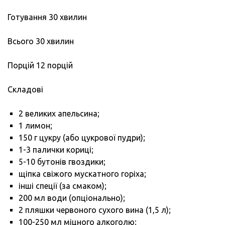
Готування 30 хвилин
Всього 30 хвилин
Порцій 12 порцій
Складові
2 великих апельсина;
1 лимон;
150 г цукру (або цукрової пудри);
1-3 палички кориці;
5-10 бутонів гвоздики;
щіпка свіжого мускатного горіха;
інші спеції (за смаком);
200 мл води (опціонально);
2 пляшки червоного сухого вина (1,5 л);
100-250 мл міцного алкоголю;