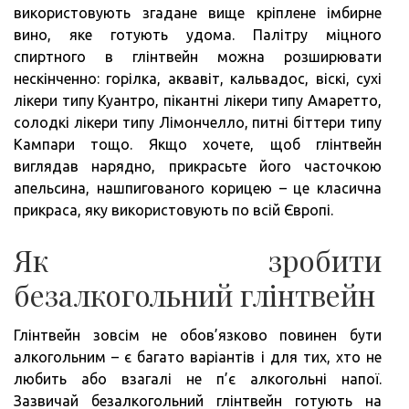
використовують згадане вище кріплене імбирне
вино, яке готують удома. Палітру міцного
спиртного в глінтвейн можна розширювати
нескінченно: горілка, аквавіт, кальвадос, віскі, сухі
лікери типу Куантро, пікантні лікери типу Амаретто,
солодкі лікери типу Лімончелло, питні біттери типу
Кампари тощо. Якщо хочете, щоб глінтвейн
виглядав нарядно, прикрасьте його часточкою
апельсина, нашпигованого корицею – це класична
прикраса, яку використовують по всій Європі.
Як зробити
безалкогольний глінтвейн
Глінтвейн зовсім не обов’язково повинен бути
алкогольним – є багато варіантів і для тих, хто не
любить або взагалі не п’є алкогольні напої.
Зазвичай безалкогольний глінтвейн готують на