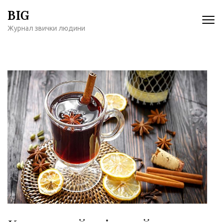
Перейти
BIG
к
Журнал звички людини
содержимому
(нажмите
Enter)