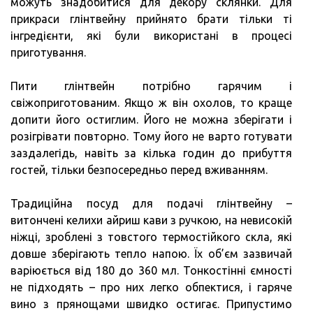
можуть знадобитися для декору склянки. Для
прикраси глінтвейну прийнято брати тільки ті
інгредієнти, які були використані в процесі
приготування.
Пити глінтвейн потрібно гарячим і
свіжоприготованим. Якщо ж він охолов, то краще
допити його остиглим. Його не можна зберігати і
розігрівати повторно. Тому його не варто готувати
заздалегідь, навіть за кілька годин до прибуття
гостей, тільки безпосередньо перед вживанням.
Традиційна посуд для подачі глінтвейну –
витончені келихи айриш кави з ручкою, на невисокій
ніжці, зроблені з товстого термостійкого скла, які
довше зберігають тепло напою. Їх об’єм зазвичай
варіюється від 180 до 360 мл. Тонкостінні ємності
не підходять – про них легко обпектися, і гаряче
вино з прянощами швидко остигає. Припустимо