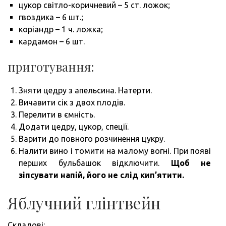
цукор світло-коричневий – 5 ст. ложок;
гвоздика – 6 шт.;
коріандр – 1 ч. ложка;
кардамон – 6 шт.
приготування:
Зняти цедру з апельсина. Натерти.
Вичавити сік з двох плодів.
Перелити в ємність.
Додати цедру, цукор, спеції.
Варити до повного розчинення цукру.
Налити вино і томити на малому вогні. При появі
перших бульбашок відключити.
Щоб не
зіпсувати напій, його не слід кип’ятити.
Яблучний глінтвейн
Складові: