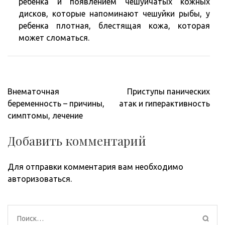
ребенка и появлением чешуйчатых кожных
дисков, которые напоминают чешуйки рыбы, у
ребенка плотная, блестящая кожа, которая
может сломаться.
Навигация
Внематочная
Приступы панических
по
беременность – причины,
атак и гиперактивность
записям
симптомы, лечение
Добавить комментарий
Для отправки комментария вам необходимо
авторизоваться
.
Найти: