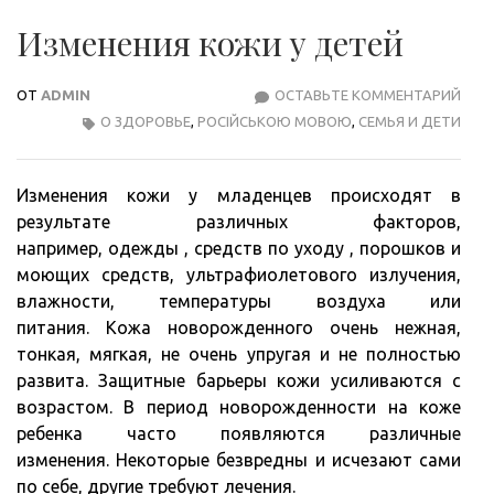
Изменения кожи у детей
ОТ
ADMIN
ОСТАВЬТЕ КОММЕНТАРИЙ
ИЗМ
О ЗДОРОВЬЕ
,
РОСІЙСЬКОЮ МОВОЮ
,
СЕМЬЯ И ДЕТИ
КОЖ
У
ДЕТ
Изменения кожи у младенцев происходят в
результате различных факторов,
например, одежды , средств по уходу , порошков и
моющих средств, ультрафиолетового излучения,
влажности, температуры воздуха или
питания. Кожа новорожденного очень нежная,
тонкая, мягкая, не очень упругая и не полностью
развита. Защитные барьеры кожи усиливаются с
возрастом. В период новорожденности на коже
ребенка часто появляются различные
изменения. Некоторые безвредны и исчезают сами
по себе, другие требуют лечения.