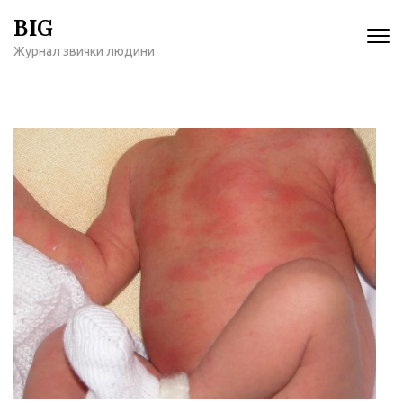
Перейти
BIG
к
Журнал звички людини
содержимому
(нажмите
Enter)