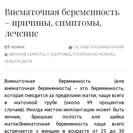
Внематочная беременность
– причины, симптомы,
лечение
ОТ
ADMIN
ОСТАВЬТЕ КОММЕНТАРИЙ
ВНЕ
ЖЕНСКИЕ СЕКРЕТЫ
,
О ЗДОРОВЬЕ
,
РОСІЙСЬКОЮ МОВОЮ
,
БЕР
СЕМЬЯ И ДЕТИ
–
ПРИ
СИМ
Внематочная беременность (или
ЛЕЧ
внематочная беременность) – это беременность,
которая гнездится за пределами матки, чаще всего
в маточной трубе (около 99 процентов
случаев). Иногда местом имплантации может быть
яичник, брюшная полость или шейка
матки.Внематочная беременность чаще всего
встречается у женщин в возрасте от 25 до 30