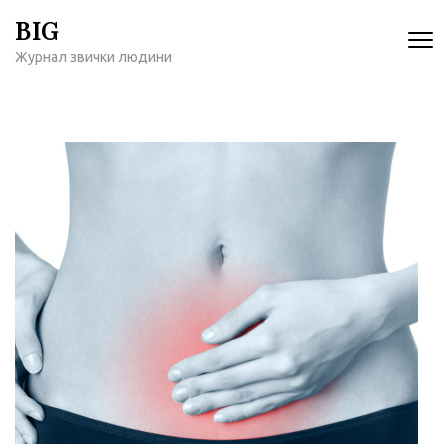
Перейти
BIG
к
Журнал звички людини
содержимому
(нажмите
Enter)