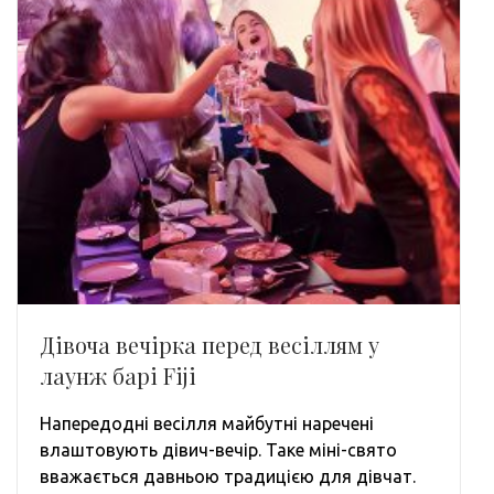
Дівоча вечірка перед весіллям у
лаунж барі Fiji
Напередодні весілля майбутні наречені
влаштовують дівич-вечір. Таке міні-свято
вважається давньою традицією для дівчат.