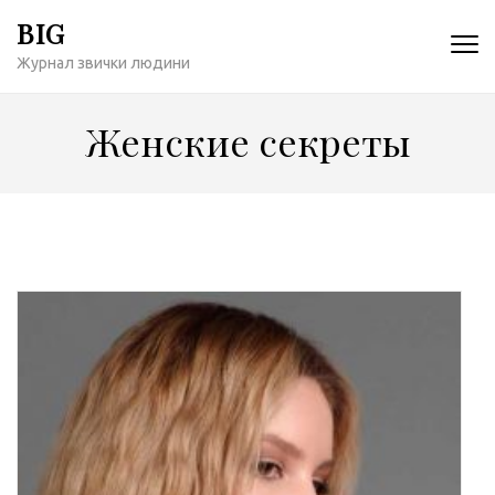
Перейти
BIG
к
Журнал звички людини
содержимому
(нажмите
Enter)
Женские секреты