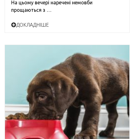
На цьому вечері наречені немовби
прощаються з …
ДОКЛАДНІШЕ