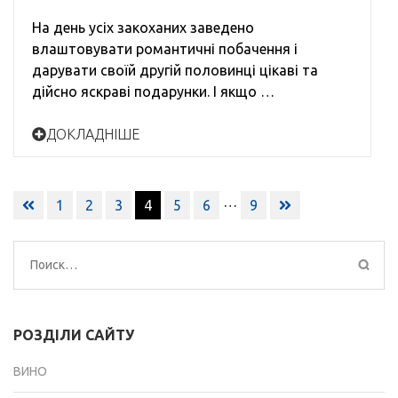
На день усіх закоханих заведено
влаштовувати романтичні побачення і
дарувати своїй другій половинці цікаві та
дійсно яскраві подарунки. І якщо …
ДОКЛАДНІШЕ
Навигация
…
1
2
3
4
5
6
9
по
записям
Найти:
РОЗДІЛИ САЙТУ
ВИНО