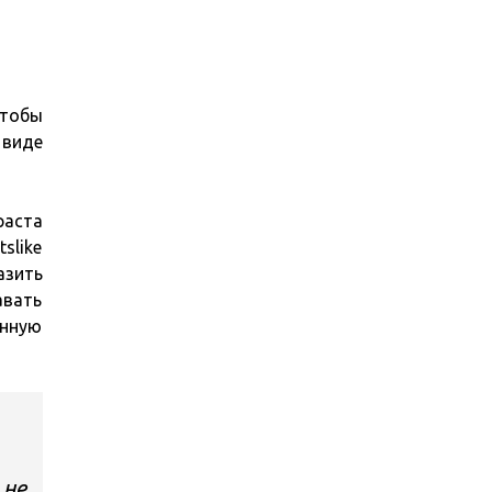
чтобы
 виде
раста
slike
азить
авать
янную
 не