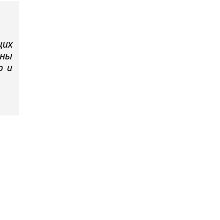
щих
ины
о и