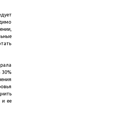
едует
одимо
ении,
ьные
отать
ирала
ь 30%
нения
ровья
днить
 и ее