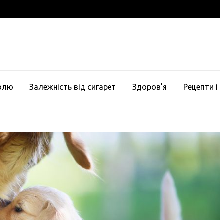
голю
Залежність від сигарет
Здоров’я
Рецепти і