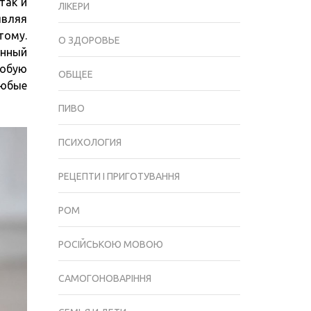
так и
И
ЛІКЕРИ
являя
КОРМЯЩИХ
тому.
СОБАК
О ЗДОРОВЬЕ
нный
собую
ОБЩЕЕ
юбые
ПИВО
ПСИХОЛОГИЯ
РЕЦЕПТИ І ПРИГОТУВАННЯ
РОМ
РОСІЙСЬКОЮ МОВОЮ
САМОГОНОВАРІННЯ