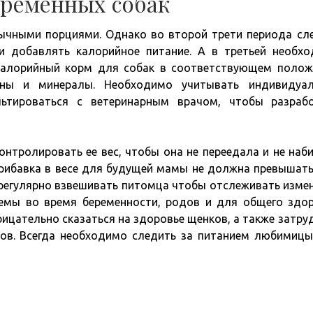
еременных собак
чными порциями. Однако во второй трети периода сл
и добавлять калорийное питание. А в третьей необх
окалорийный корм для собак в соответствующем полож
ны и минералы. Необходимо учитывать индивидуал
льтироваться с ветеринарным врачом, чтобы разраб
нтролировать ее вес, чтобы она не переедала и не наб
рибавка в весе для будущей мамы не должна превышат
 регулярно взвешивать питомца чтобы отслеживать изме
лемы во время беременности, родов и для общего здо
ицательно сказаться на здоровье щенков, а также затру
ов. Всегда необходимо следить за питанием любимицы