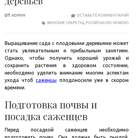
деревьев
ОТ
ADMIN
ОСТАВЬТЕ КОММЕНТАРИЙ
САД
ЖЕНСКИЕ СЕКРЕТЫ
,
РОСІЙСЬКОЮ МОВОЮ
ПОЛ
ПЛО
ДЕР
Выращивание сада с плодовыми деревьями может
стать увлекательным и прибыльным занятием.
Однако, чтобы получить хороший урожай и
сохранить растения в здоровом состоянии,
необходимо уделить внимание многим аспектам
ухода чтоб
саженцы
плодоносили уже в скором
времени.
Подготовка почвы и
посадка саженцев
Перед посадкой саженцев необходимо
подготовить почву. Она должна быть рыхлой,