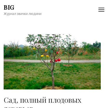
Перейти
BIG
к
Журнал звички людини
содержимому
(нажмите
Enter)
Сад, полный плодовых