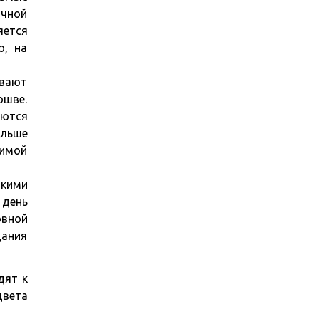
ичной
яется
о, на
ывают
ошве.
ются
ольше
зимой
окими
 день
овной
дания
дят к
цвета