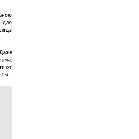
льною
и для
сегда
 Даже
орма,
ги от
нты.