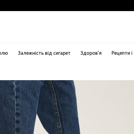
голю
Залежність від сигарет
Здоров’я
Рецепти і