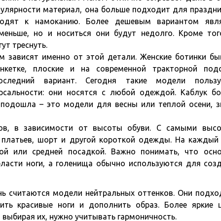
пулярности материал, она больше подходит для праздн
иводят к намоканию. Более дешевым вариантом явл
меньше, но и носиться они будут недолго. Кроме тог
ут треснуть.
м зависят именно от этой детали. Женские ботинки б
анкетке, плоские и на современной тракторной под
оследний вариант. Сегодня такие модели пользу
ерсальности: они носятся с любой одеждой. Каблук б
 подошла – это модели для весны или теплой осени, 
дов, в зависимости от высоты обуви. С самыми выс
платьев, шорт и другой короткой одежды. На каждый
ой или средней посадкой. Важно понимать, что осн
бласти ноги, а голенища обычно используются для соз
ь считаются модели нейтральных оттенков. Они подхо
ить красивые ноги и дополнить образ. Более яркие 
 выбирая их, нужно учитывать гармоничность.