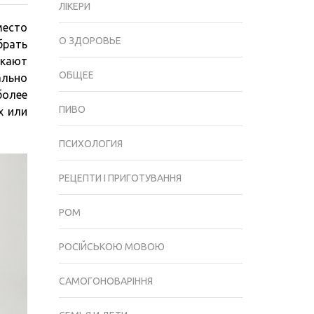
ЛІКЕРИ
КАК
место
СОЧЕТАТЬ
О ЗДОРОВЬЕ
брать
УДОБСТВО,
икают
КОМФОРТ
ОБЩЕЕ
ально
И
более
ВНЕШНЮЮ
ПИВО
х или
ЭЛЕГАНТНОСТЬ
ПСИХОЛОГИЯ
РЕЦЕПТИ І ПРИГОТУВАННЯ
РОМ
РОСІЙСЬКОЮ МОВОЮ
САМОГОНОВАРІННЯ